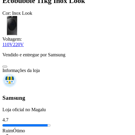
Ecobubble 11kg Inox Look
Cor:
Inox Look
Voltagem:
110V
220V
Vendido e entregue por
Samsung
Informações da loja
Samsung
Loja oficial no Magalu
4.7
Ruim
Ótimo