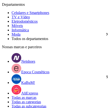
Departamentos
Celulares e Smartphones
TV e Vídeo
Eletrodomésticos
Móveis
Informática
Moda
N
Todos os departamentos
Nossas marcas e parceiros
Netshoes
Epoca Cosméticos
S
KaBuM!
AliExpress
Todas as marcas
Todas as categorias
Todas as subcategorias