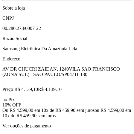
Sobre a loja
CNPJ
00.280.273/0007-22
Razão Social
Samsung Eletrônica Da Amazônia Ltda
Endereço
AV DR CHUCRI ZAIDAN, 1240
VILA SAO FRANCISCO
(ZONA SUL) - SAO PAULO/SP
04711-130
Preço R$ 4.139,10
R$
4.139
,
10
no Pix
10% OFF
Ou R$ 4.599,00 em 10x de R$ 459,90 sem juros
ou
R$ 4.599,00
em
10
x de
R$ 459,90
sem juros
Ver opções de pagamento