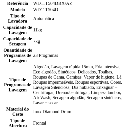
Referência
WD11T504DBX/AZ
Modelo
WD11T504D
Tipo de
Automática
Lavadora
Capacidade de
11kg
Lavagem
Capacidade de
7kg
Secagem
Quantidade de
Programas de
23 Programas
Lavagem
Algodão, Lavagem rápida 15min, Fria intensiva,
Eco algodão, Sintéticos, Delicados, Toalhas,
Roupas de Cama, Camisas, Vapor de higiene, Lã,
Tipos de
Roupas impermeáveis, Roupas esportivas, Cores,
Programas de
Lavagem Silenciosa, Dia nublado, Enxaguar +
Lavagem
Centrifugar, Drenar/centrifugar, Limpeza tambor,
Air Wash, Secagem algodão, Secagem sintéticos,
Lavar + secar
Material do
Inox Diamond Drum
Cesto
Tipo de
Frontal
Abertura