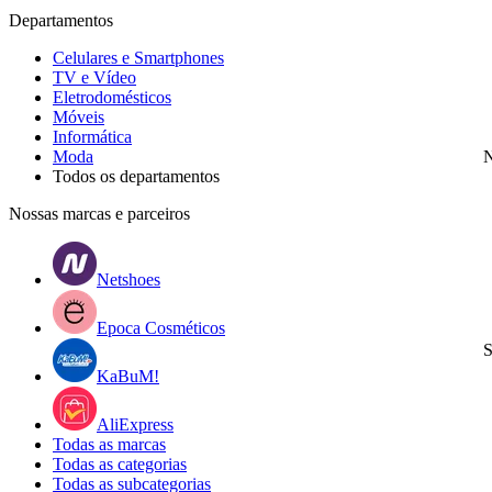
Departamentos
Celulares e Smartphones
TV e Vídeo
Eletrodomésticos
Móveis
Informática
Moda
N
Todos os departamentos
Nossas marcas e parceiros
Netshoes
Epoca Cosméticos
S
KaBuM!
AliExpress
Todas as marcas
Todas as categorias
Todas as subcategorias