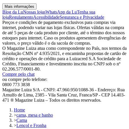
Mais informações
Blog da Lu
Nossas lojas
WhatsApp da Lu
Tenha sua
loja
Regulamento
Acessibilidade
Segurança e Privacidade
Preços e condições de pagamento exclusivos para compras via
internet, podendo variar nas lojas físicas. Ofertas válidas na compra
de até 5 peças de cada produto por cliente, até o término dos nossos
estoques para internet. Caso os produtos apresentem divergências de
valores, o preço válido é o da sacola de compras.
O Magazine Luiza atua como correspondente no País, nos termos da
Resolução CMN nº 4.935/2021, e encaminha propostas de cartão de
crédito e operações de crédito para a Luizacred S.A Sociedade de
Crédito, Financiamento e Investimento inscrita no CNPJ sob o nº
02.206.577/0001-80.
Compre pelo chat
ou compre pelo telefone:
0800 773 3838
Magazine Luiza S/A - CNPJ: 47.960.950/1088-36 - Endereço: Rua
Arnulfo de Lima, 2385 - Vila Santa Cruz, Franca/SP - CEP 14.403-
471 ® Magazine Luiza – Todos os direitos reservados.
Home
>
cama, mesa e banho
>
Cama
>
Lençol e Fronha