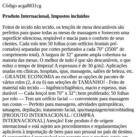
Código
acga8831cg
Produto Internacional, Impostos incluídos
Feitos de tecido não tecido, os lençóis de mesa descartáveis são
perfeitos para quase todas as mesas de massagem e fornecem uma
superfície silenciosa, respirável e macia para o conforto de seus
clientes. Cada rolo tem 50 folhas (com orifícios frontais pré-
cortados) separadas por cortes perfurados a cada 70" (3500" de
comprimento total). A largura de 32" garante ampla cobertura na
maioria das mesas. O melhor de tudo é que são descartáveis, o que
reduz o tempo de limpeza! A espessura é de 30 g/m2. Aplicações
usadas em clínicas, hospitais, spas, massagens, salões de beleza, etc.
- GRANDE ECONOMIA ao escolher as opções de pacotes de
vários rolos (2, 4 ou 6) nas seleções de TAMANHO! - Feito de
material não tecido — higiênico/higiênico, macio e espesso, mas
durável — Cada lençol tem 70" x 32"; bem proliferado; 50 folhas
por rolo — Tem um orifício facial — conveniente para massagem
nas costas — Perfeito para massagens, atividades quiropráticas,
tatuagem, depilação, tratamento facial, spa/maquiagem/microblading
[PRODUTO INTERNACIONAL / COMPRA
INTERNACIONAL] Atenção! Este produto é de origem
internacional e está sujeito aos procedimentos e regulamentações
aplicáveis à importação de bens para uso pessoal no país de destino.