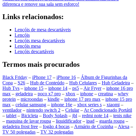
diferença e renove sua sala sem esforço!
Links relacionados:
Lençóis de mesa descartáveis
Lençóis
Lençóis mesa descartáveis
Lençóis mesa
Lençóis descartáveis
Termos mais procurados
Black Friday
–
iPhone 17
–
iPhone 16
–
Álbum de Figurinhas da
Copa
–
S26
–
Hub de Conteúdo
–
Hub Celulares
–
Hub Geladeira
–
Hub Tvs
–
iphone 15
–
iphone 14
–
ps5
–
Air Fryer
–
iphone 16 pro
max
–
geladeira
–
poco x7 pro
–
xbox
–
iphone
–
creatina
–
whey
protein
–
microondas
–
kindle
–
iphone 17 pro max
–
iphone 15 pro
max
–
celular samsung
–
iphone 16e
–
xbox series s
–
xiaomi
–
ventilador
–
nintendo switch 2
–
Celular
–
Ar Condicionado Portátil
–
tablet
–
Bicicleta
–
Body Splash
–
jbl
–
redmi note 14
–
tenis nike
–
maquina de lavar roupa
–
liquidificador
–
ipad
–
guarda roupa
–
geladeira frost free
–
fogão 4 bocas
–
Armário de Cozinha
–
Alexa
–
TV 50 polegadas
–
TV 32 polegadas