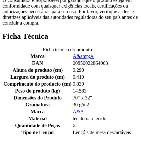
O consumidor é responsável por garantir que o produto esteja em
conformidade com quaisquer exigências locais, certificações ou
autorizações necessárias para seu uso. Por favor, verifique as leis e
diretrizes aplicáveis das autoridades reguladoras do seu país antes de
concluir a compra.
Ficha Técnica
Ficha tecnica do produto
Marca
A&amp;A
EAN
00850022864063
Altura do produto (cm)
0.290
Largura do produto (cm)
0.410
Comprimento do producto (cm)
0.830
Peso do produto (kg)
14.583
Dimensões do Produto
70" x 32"
Gramatura
30 g/m2
Marca
A&A
Material
tecido não tecido
Quantidade de Peças
6
Tipo de Lençol
Lençóis de mesa descartáveis