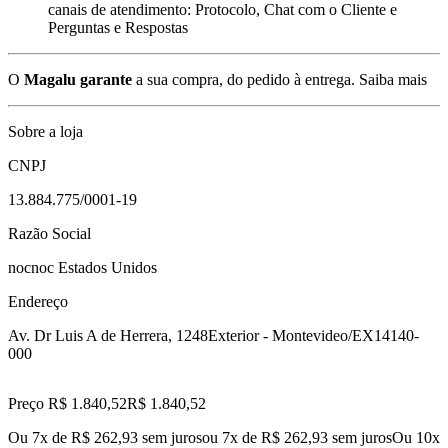
canais de atendimento: Protocolo, Chat com o Cliente e
Perguntas e Respostas
O
Magalu garante
a sua compra, do pedido à entrega.
Saiba mais
Sobre a loja
CNPJ
13.884.775/0001-19
Razão Social
nocnoc Estados Unidos
Endereço
Av. Dr Luis A de Herrera, 1248
Exterior - Montevideo/EX
14140-
000
Preço R$ 1.840,52
R$
1.840
,
52
Ou 7x de R$ 262,93 sem juros
ou
7
x de
R$ 262,93
sem juros
Ou 10x