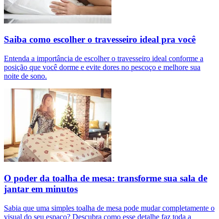
Saiba como escolher o travesseiro ideal pra você
Entenda a importância de escolher o travesseiro ideal conforme a
posição que você dorme e evite dores no pescoço e melhore sua
noite de sono.
O poder da toalha de mesa: transforme sua sala de
jantar em minutos
Sabia que uma simples toalha de mesa pode mudar completamente o
visual do seu espaço? Descubra como esse detalhe faz toda a