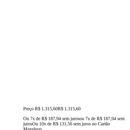
Preço R$ 1.315,60
R$
1.315
,
60
Ou 7x de R$ 187,94 sem juros
ou
7
x de
R$ 187,94
sem
juros
Ou 10x de R$ 131,56 sem juros no Cartão
Magalu
ou