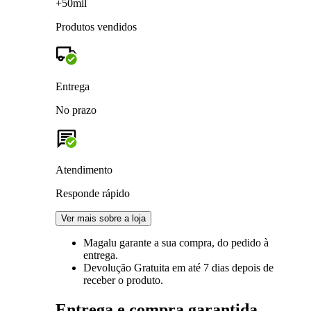
+50mil
Produtos vendidos
Entrega
No prazo
Atendimento
Responde rápido
Ver mais sobre a loja
Magalu garante
a sua compra, do pedido à
entrega.
Devolução Gratuita
em até 7 dias depois de
receber o produto.
Entrega e compra garantida