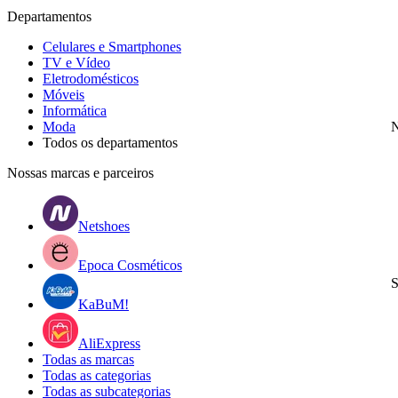
Departamentos
Celulares e Smartphones
TV e Vídeo
Eletrodomésticos
Móveis
Informática
Moda
N
Todos os departamentos
Nossas marcas e parceiros
Netshoes
Epoca Cosméticos
S
KaBuM!
AliExpress
Todas as marcas
Todas as categorias
Todas as subcategorias