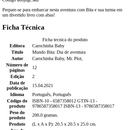
Prepare-se para embarcar nesta aventura com Bita e sua turma em
um divertido livro com abas!
Ficha Técnica
Ficha tecnica do produto
Editora
Carochinha Baby
Título
Mundo Bita: Dia de aventura
Autor
Carochinha Baby, Mr. Plot,
Número de
12
páginas
Edição
2
Data de
15.04.2021
publicação
Idioma
Português, Português
Código do
ISBN-10 - 6587358012 GTIN-13 -
produto
9786587358017 ISBN-13 - 9786587358017
Peso do
200.0 gramas.
produto
Produto
(L x A x P): 20.5 x 20.5 x 25.0 cm.