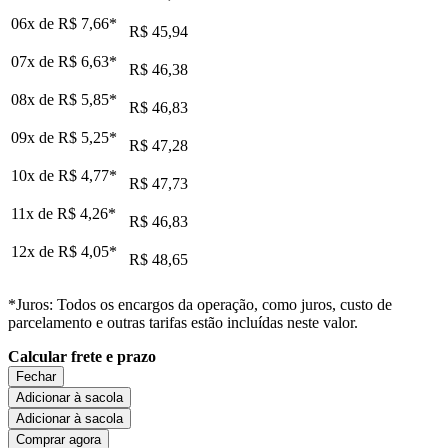
06x de
R$ 7,66
*
R$ 45,94
07x de
R$ 6,63
*
R$ 46,38
08x de
R$ 5,85
*
R$ 46,83
09x de
R$ 5,25
*
R$ 47,28
10x de
R$ 4,77
*
R$ 47,73
11x de
R$ 4,26
*
R$ 46,83
12x de
R$ 4,05
*
R$ 48,65
*Juros: Todos os encargos da operação, como juros, custo de
parcelamento e outras tarifas estão incluídas neste valor.
Calcular frete e prazo
Fechar
Adicionar à sacola
Adicionar à sacola
Comprar agora