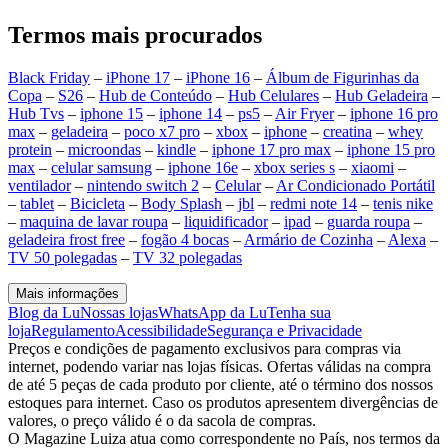
Termos mais procurados
Black Friday
–
iPhone 17
–
iPhone 16
–
Álbum de Figurinhas da
Copa
–
S26
–
Hub de Conteúdo
–
Hub Celulares
–
Hub Geladeira
–
Hub Tvs
–
iphone 15
–
iphone 14
–
ps5
–
Air Fryer
–
iphone 16 pro
max
–
geladeira
–
poco x7 pro
–
xbox
–
iphone
–
creatina
–
whey
protein
–
microondas
–
kindle
–
iphone 17 pro max
–
iphone 15 pro
max
–
celular samsung
–
iphone 16e
–
xbox series s
–
xiaomi
–
ventilador
–
nintendo switch 2
–
Celular
–
Ar Condicionado Portátil
–
tablet
–
Bicicleta
–
Body Splash
–
jbl
–
redmi note 14
–
tenis nike
–
maquina de lavar roupa
–
liquidificador
–
ipad
–
guarda roupa
–
geladeira frost free
–
fogão 4 bocas
–
Armário de Cozinha
–
Alexa
–
TV 50 polegadas
–
TV 32 polegadas
Mais informações
Blog da Lu
Nossas lojas
WhatsApp da Lu
Tenha sua
loja
Regulamento
Acessibilidade
Segurança e Privacidade
Preços e condições de pagamento exclusivos para compras via
internet, podendo variar nas lojas físicas. Ofertas válidas na compra
de até 5 peças de cada produto por cliente, até o término dos nossos
estoques para internet. Caso os produtos apresentem divergências de
valores, o preço válido é o da sacola de compras.
O Magazine Luiza atua como correspondente no País, nos termos da