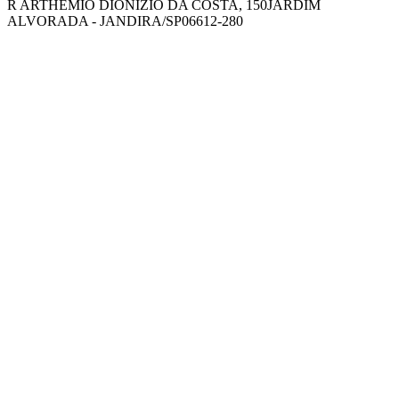
R ARTHEMIO DIONIZIO DA COSTA, 150
JARDIM
ALVORADA - JANDIRA/SP
06612-280