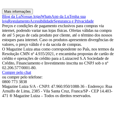
Mais informações
Blog da Lu
Nossas lojas
WhatsApp da Lu
Tenha sua
loja
Regulamento
Acessibilidade
Segurança e Privacidade
Preços e condições de pagamento exclusivos para compras via
internet, podendo variar nas lojas físicas. Ofertas válidas na compra
de até 5 peças de cada produto por cliente, até o término dos nossos
estoques para internet. Caso os produtos apresentem divergências de
valores, o preço válido é o da sacola de compras.
O Magazine Luiza atua como correspondente no País, nos termos da
Resolução CMN nº 4.935/2021, e encaminha propostas de cartão de
crédito e operações de crédito para a Luizacred S.A Sociedade de
Crédito, Financiamento e Investimento inscrita no CNPJ sob o nº
02.206.577/0001-80.
Compre pelo chat
ou compre pelo telefone:
0800 773 3838
Magazine Luiza S/A - CNPJ: 47.960.950/1088-36 - Endereço: Rua
Arnulfo de Lima, 2385 - Vila Santa Cruz, Franca/SP - CEP 14.403-
471 ® Magazine Luiza – Todos os direitos reservados.