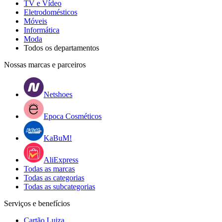
TV e Vídeo
Eletrodomésticos
Móveis
Informática
Moda
Todos os departamentos
Nossas marcas e parceiros
Netshoes
Epoca Cosméticos
KaBuM!
AliExpress
Todas as marcas
Todas as categorias
Todas as subcategorias
Serviços e benefícios
Cartão Luiza