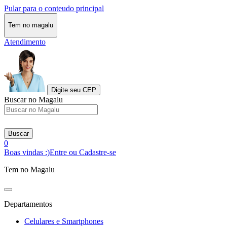
Pular para o conteudo principal
Tem no magalu
Atendimento
Digite seu CEP
Buscar no Magalu
Buscar
0
Boas vindas :)
Entre ou Cadastre-se
Tem no Magalu
Departamentos
Celulares e Smartphones