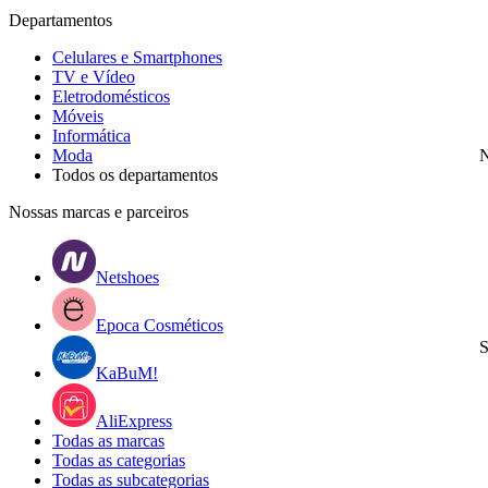
Departamentos
Celulares e Smartphones
TV e Vídeo
Eletrodomésticos
Móveis
Informática
Moda
N
Todos os departamentos
Nossas marcas e parceiros
Netshoes
Epoca Cosméticos
S
KaBuM!
AliExpress
Todas as marcas
Todas as categorias
Todas as subcategorias