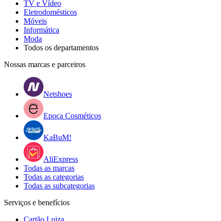
TV e Vídeo
Eletrodomésticos
Móveis
Informática
Moda
Todos os departamentos
Nossas marcas e parceiros
Netshoes
Epoca Cosméticos
KaBuM!
AliExpress
Todas as marcas
Todas as categorias
Todas as subcategorias
Serviços e benefícios
Cartão Luiza