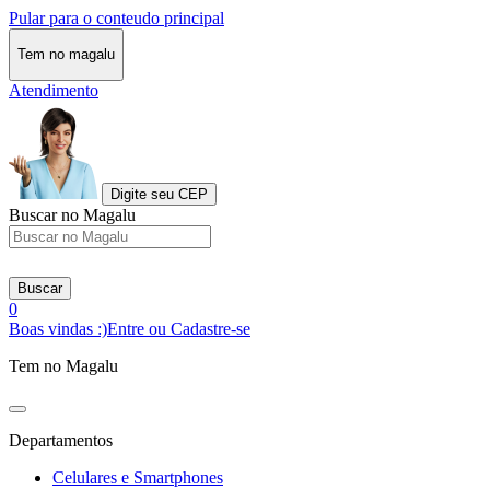
Pular para o conteudo principal
Tem no magalu
Atendimento
Digite seu CEP
Buscar no Magalu
Buscar
0
Boas vindas :)
Entre ou Cadastre-se
Tem no Magalu
Departamentos
Celulares e Smartphones