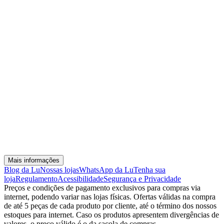
Mais informações
Blog da Lu
Nossas lojas
WhatsApp da Lu
Tenha sua
loja
Regulamento
Acessibilidade
Segurança e Privacidade
Preços e condições de pagamento exclusivos para compras via
internet, podendo variar nas lojas físicas. Ofertas válidas na compra
de até 5 peças de cada produto por cliente, até o término dos nossos
estoques para internet. Caso os produtos apresentem divergências de
valores, o preço válido é o da sacola de compras.