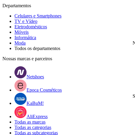
Departamentos
Celulares e Smartphones
TV e Vídeo
Eletrodomésticos
Móveis
Informática
Moda
N
Todos os departamentos
Nossas marcas e parceiros
Netshoes
Epoca Cosméticos
S
KaBuM!
AliExpress
Todas as marcas
Todas as categorias
Todas as subcategorias