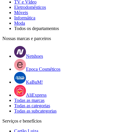
TV e Vídeo
Eletrodomésticos
Móveis
Informática
Moda
Todos os departamentos
Nossas marcas e parceiros
Netshoes
Epoca Cosméticos
KaBuM!
AliExpress
Todas as marcas
Todas as categorias
Todas as subcategorias
Serviços e benefícios
Cartão Luiza