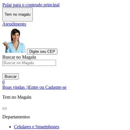
Pular para o conteudo principal
Tem no magalu
Atendimento
Digite seu CEP
Buscar no Magalu
Buscar
0
Boas vindas :)
Entre ou Cadastre-se
Tem no Magalu
Departamentos
Celulares e Smartphones