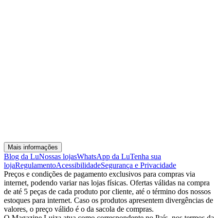
Mais informações
Blog da Lu
Nossas lojas
WhatsApp da Lu
Tenha sua
loja
Regulamento
Acessibilidade
Segurança e Privacidade
Preços e condições de pagamento exclusivos para compras via
internet, podendo variar nas lojas físicas. Ofertas válidas na compra
de até 5 peças de cada produto por cliente, até o término dos nossos
estoques para internet. Caso os produtos apresentem divergências de
valores, o preço válido é o da sacola de compras.
O Magazine Luiza atua como correspondente no País, nos termos da