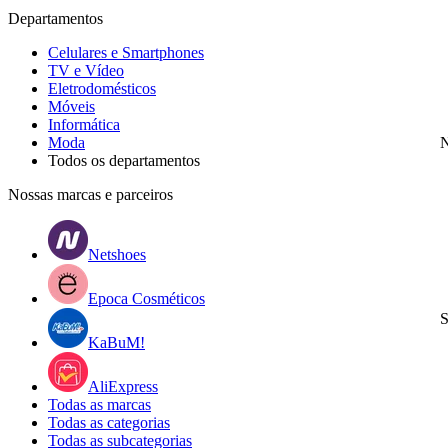
Departamentos
Celulares e Smartphones
TV e Vídeo
Eletrodomésticos
Móveis
Informática
Moda
N
Todos os departamentos
Nossas marcas e parceiros
Netshoes
Epoca Cosméticos
S
KaBuM!
AliExpress
Todas as marcas
Todas as categorias
Todas as subcategorias