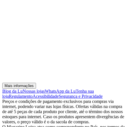
Mais informações
Blog da Lu
Nossas lojas
WhatsApp da Lu
Tenha sua
loja
Regulamento
Acessibilidade
Segurança e Privacidade
Preços e condições de pagamento exclusivos para compras via
internet, podendo variar nas lojas físicas. Ofertas válidas na compra
de até 5 peças de cada produto por cliente, até o término dos nossos
estoques para internet. Caso os produtos apresentem divergências de
valores, o preço válido é o da sacola de compras.
O Magazine Luiza atua como correspondente no País, nos termos da