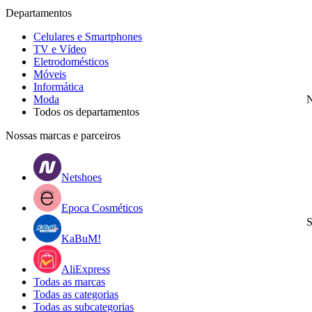
Departamentos
Celulares e Smartphones
TV e Vídeo
Eletrodomésticos
Móveis
Informática
Moda
N
Todos os departamentos
Nossas marcas e parceiros
Netshoes
Epoca Cosméticos
S
KaBuM!
AliExpress
Todas as marcas
Todas as categorias
Todas as subcategorias