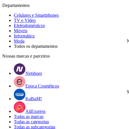
Departamentos
Celulares e Smartphones
TV e Vídeo
Eletrodomésticos
Móveis
Informática
Moda
N
Todos os departamentos
Nossas marcas e parceiros
Netshoes
Epoca Cosméticos
S
KaBuM!
AliExpress
Todas as marcas
Todas as categorias
Todas as subcategorias