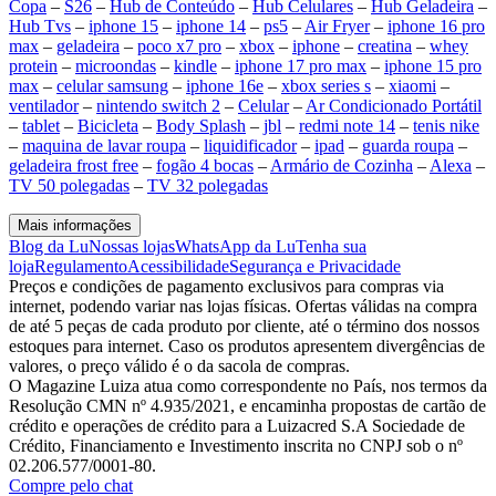
Copa
–
S26
–
Hub de Conteúdo
–
Hub Celulares
–
Hub Geladeira
–
Hub Tvs
–
iphone 15
–
iphone 14
–
ps5
–
Air Fryer
–
iphone 16 pro
max
–
geladeira
–
poco x7 pro
–
xbox
–
iphone
–
creatina
–
whey
protein
–
microondas
–
kindle
–
iphone 17 pro max
–
iphone 15 pro
max
–
celular samsung
–
iphone 16e
–
xbox series s
–
xiaomi
–
ventilador
–
nintendo switch 2
–
Celular
–
Ar Condicionado Portátil
–
tablet
–
Bicicleta
–
Body Splash
–
jbl
–
redmi note 14
–
tenis nike
–
maquina de lavar roupa
–
liquidificador
–
ipad
–
guarda roupa
–
geladeira frost free
–
fogão 4 bocas
–
Armário de Cozinha
–
Alexa
–
TV 50 polegadas
–
TV 32 polegadas
Mais informações
Blog da Lu
Nossas lojas
WhatsApp da Lu
Tenha sua
loja
Regulamento
Acessibilidade
Segurança e Privacidade
Preços e condições de pagamento exclusivos para compras via
internet, podendo variar nas lojas físicas. Ofertas válidas na compra
de até 5 peças de cada produto por cliente, até o término dos nossos
estoques para internet. Caso os produtos apresentem divergências de
valores, o preço válido é o da sacola de compras.
O Magazine Luiza atua como correspondente no País, nos termos da
Resolução CMN nº 4.935/2021, e encaminha propostas de cartão de
crédito e operações de crédito para a Luizacred S.A Sociedade de
Crédito, Financiamento e Investimento inscrita no CNPJ sob o nº
02.206.577/0001-80.
Compre pelo chat