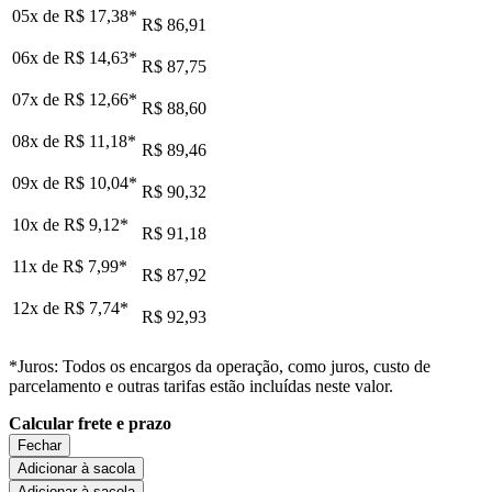
05x de
R$ 17,38
*
R$ 86,91
06x de
R$ 14,63
*
R$ 87,75
07x de
R$ 12,66
*
R$ 88,60
08x de
R$ 11,18
*
R$ 89,46
09x de
R$ 10,04
*
R$ 90,32
10x de
R$ 9,12
*
R$ 91,18
11x de
R$ 7,99
*
R$ 87,92
12x de
R$ 7,74
*
R$ 92,93
*Juros: Todos os encargos da operação, como juros, custo de
parcelamento e outras tarifas estão incluídas neste valor.
Calcular frete e prazo
Fechar
Adicionar à sacola
Adicionar à sacola