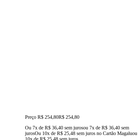
Preço R$ 254,80
R$
254
,
80
Ou 7x de R$ 36,40 sem juros
ou
7
x de
R$ 36,40
sem
juros
Ou 10x de R$ 25,48 sem juros no Cartão Magalu
ou
10
x de
R$ 25,48
sem juros