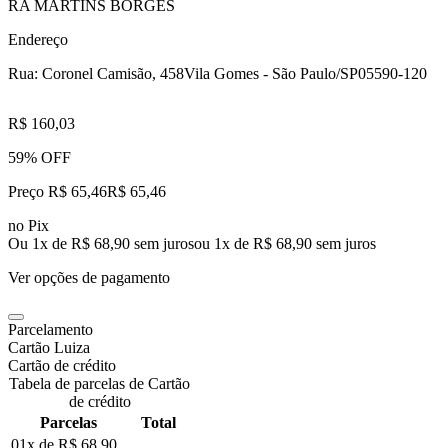
RA MARTINS BORGES
Endereço
Rua: Coronel Camisão, 458
Vila Gomes - São Paulo/SP
05590-120
R$ 160,03
59% OFF
Preço R$ 65,46
R$
65
,
46
no Pix
Ou 1x de R$ 68,90 sem juros
ou
1
x de
R$ 68,90
sem juros
Ver opções de pagamento
Parcelamento
Cartão Luiza
Cartão de crédito
Tabela de parcelas de Cartão
de crédito
Parcelas
Total
01x de
R$ 68,90