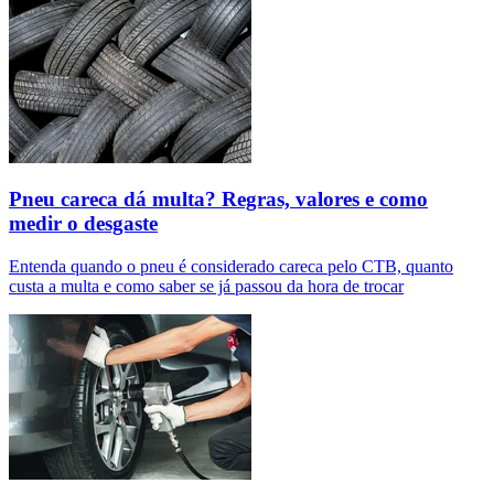
Pneu careca dá multa? Regras, valores e como
medir o desgaste
Entenda quando o pneu é considerado careca pelo CTB, quanto
custa a multa e como saber se já passou da hora de trocar