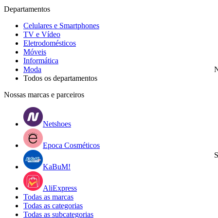
Departamentos
Celulares e Smartphones
TV e Vídeo
Eletrodomésticos
Móveis
Informática
Moda
N
Todos os departamentos
Nossas marcas e parceiros
Netshoes
Epoca Cosméticos
S
KaBuM!
AliExpress
Todas as marcas
Todas as categorias
Todas as subcategorias