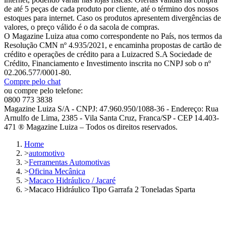
de até 5 peças de cada produto por cliente, até o término dos nossos
estoques para internet. Caso os produtos apresentem divergências de
valores, o preço válido é o da sacola de compras.
O Magazine Luiza atua como correspondente no País, nos termos da
Resolução CMN nº 4.935/2021, e encaminha propostas de cartão de
crédito e operações de crédito para a Luizacred S.A Sociedade de
Crédito, Financiamento e Investimento inscrita no CNPJ sob o nº
02.206.577/0001-80.
Compre pelo chat
ou compre pelo telefone:
0800 773 3838
Magazine Luiza S/A - CNPJ: 47.960.950/1088-36 - Endereço: Rua
Arnulfo de Lima, 2385 - Vila Santa Cruz, Franca/SP - CEP 14.403-
471 ® Magazine Luiza – Todos os direitos reservados.
Home
>
automotivo
>
Ferramentas Automotivas
>
Oficina Mecânica
>
Macaco Hidráulico / Jacaré
>
Macaco Hidráulico Tipo Garrafa 2 Toneladas Sparta