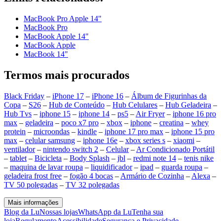
MacBook Pro Apple 14"
MacBook Pro
MacBook Apple 14"
MacBook Apple
MacBook 14"
Termos mais procurados
Black Friday
–
iPhone 17
–
iPhone 16
–
Álbum de Figurinhas da
Copa
–
S26
–
Hub de Conteúdo
–
Hub Celulares
–
Hub Geladeira
–
Hub Tvs
–
iphone 15
–
iphone 14
–
ps5
–
Air Fryer
–
iphone 16 pro
max
–
geladeira
–
poco x7 pro
–
xbox
–
iphone
–
creatina
–
whey
protein
–
microondas
–
kindle
–
iphone 17 pro max
–
iphone 15 pro
max
–
celular samsung
–
iphone 16e
–
xbox series s
–
xiaomi
–
ventilador
–
nintendo switch 2
–
Celular
–
Ar Condicionado Portátil
–
tablet
–
Bicicleta
–
Body Splash
–
jbl
–
redmi note 14
–
tenis nike
–
maquina de lavar roupa
–
liquidificador
–
ipad
–
guarda roupa
–
geladeira frost free
–
fogão 4 bocas
–
Armário de Cozinha
–
Alexa
–
TV 50 polegadas
–
TV 32 polegadas
Mais informações
Blog da Lu
Nossas lojas
WhatsApp da Lu
Tenha sua
loja
Regulamento
Acessibilidade
Segurança e Privacidade