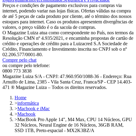
Preços e condições de pagamento exclusivos para compras via
internet, podendo variar nas lojas físicas. Ofertas válidas na compra
de até 5 peças de cada produto por cliente, até o término dos nossos
estoques para internet. Caso os produtos apresentem divergências de
valores, o preço válido é o da sacola de compras.
O Magazine Luiza atua como correspondente no País, nos termos da
Resolução CMN nº 4.935/2021, e encaminha propostas de cartão de
crédito e operações de crédito para a Luizacred S.A Sociedade de
Crédito, Financiamento e Investimento inscrita no CNPJ sob o nº
02.206.577/0001-80.
Compre pelo chat
ou compre pelo telefone:
0800 773 3838
Magazine Luiza S/A - CNPJ: 47.960.950/1088-36 - Endereço: Rua
Arnulfo de Lima, 2385 - Vila Santa Cruz, Franca/SP - CEP 14.403-
471 ® Magazine Luiza – Todos os direitos reservados.
Home
>
informática
>
Macbook e iMac
>
Macbook
>
MacBook Pro Apple 14", M4 Max, CPU 14 Núcleos, GPU
32 Núcleos, Neural Engine de 16 Núcleos, 36GB RAM,
SSD 1TB, Preto-espacial - MX2K3BZ/A