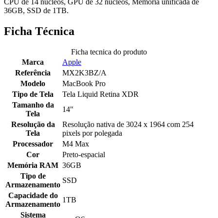
CPU de 14 núcleos, GPU de 32 núcleos, Memória unificada de
36GB, SSD de 1TB.
Ficha Técnica
Ficha tecnica do produto
Marca
Apple
Referência
MX2K3BZ/A
Modelo
MacBook Pro
Tipo de Tela
Tela Liquid Retina XDR
Tamanho da
14"
Tela
Resolução da
Resolução nativa de 3024 x 1964 com 254
Tela
pixels por polegada
Processador
M4 Max
Cor
Preto-espacial
Memória RAM
36GB
Tipo de
SSD
Armazenamento
Capacidade do
1TB
Armazenamento
Sistema