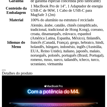
Garantia
de garantia especial concedida pelo fabricante)
1 MacBook Pro de 14", 1 Adaptador de energia
Conteúdo da
USB-C de 96W, 1 Cabo de USB-C para
Embalagem
MagSafe 3 (2m)
Material
100% do alumínio na estrutura é reciclado
Alemão, árabe, catalão, chinês (simplificado,
tradicional, tradicional de Hong Kong), coreano,
croata, dinamarquês, eslovaco, espanhol
(América Latina, Espanha, México), finlandês,
Idiomas do
francês (Canadá, França), grego, hebraico, hindi,
Menu
holandês, húngaro, indonésio, inglês (Austrália,
EUA, Reino Unido), italiano, japonês, malaio,
norueguês, polonês, português (Brasil, Portugal),
romeno, russo, sueco, tailandês, tcheco, turco,
ucraniano, vietnamita
Detalhes do produto