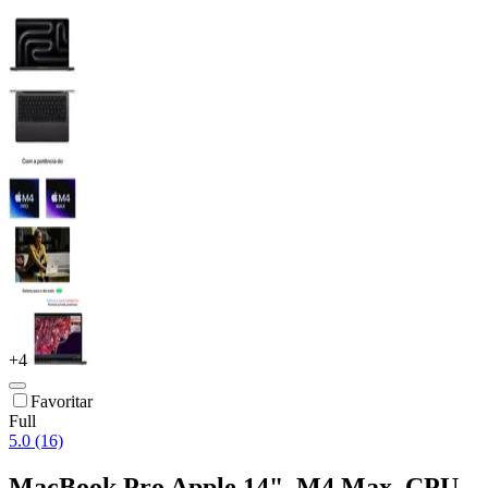
+
4
Favoritar
Full
5.0 (16)
MacBook Pro Apple 14", M4 Max, CPU