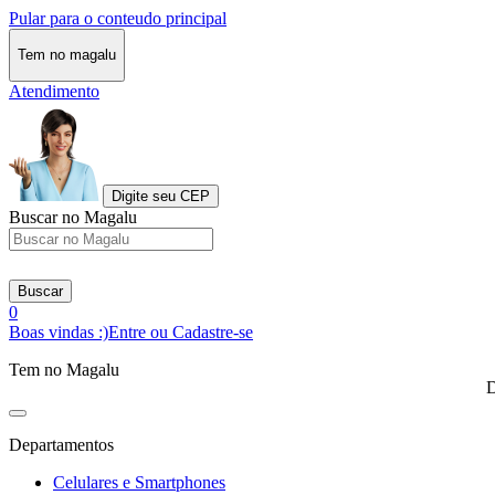
Pular para o conteudo principal
Tem no magalu
Atendimento
Digite seu CEP
Buscar no Magalu
Buscar
0
Boas vindas :)
Entre ou Cadastre-se
Tem no Magalu
D
Departamentos
Celulares e Smartphones