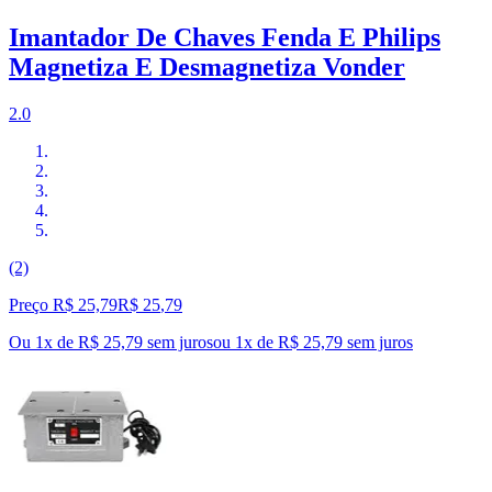
Imantador De Chaves Fenda E Philips
Magnetiza E Desmagnetiza Vonder
2.0
(2)
Preço R$ 25,79
R$
25
,
79
Ou 1x de R$ 25,79 sem juros
ou
1
x de
R$ 25,79
sem juros