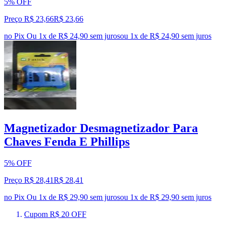
5% OFF
Preço R$ 23,66
R$
23
,
66
no Pix
Ou 1x de R$ 24,90 sem juros
ou
1
x de
R$ 24,90
sem juros
Magnetizador Desmagnetizador Para
Chaves Fenda E Phillips
5% OFF
Preço R$ 28,41
R$
28
,
41
no Pix
Ou 1x de R$ 29,90 sem juros
ou
1
x de
R$ 29,90
sem juros
Cupom R$ 20 OFF