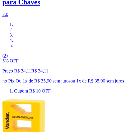
para Chaves
2.0
(2)
5% OFF
Preço R$ 34,11
R$
34
,
11
no Pix
Ou 1x de R$ 35,90 sem juros
ou
1
x de
R$ 35,90
sem juros
Cupom R$ 10 OFF