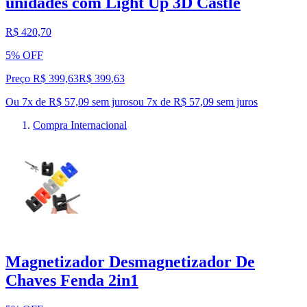
unidades com Light Up 3D Castle
R$ 420,70
5% OFF
Preço R$ 399,63
R$
399
,
63
Ou 7x de R$ 57,09 sem juros
ou
7
x de
R$ 57,09
sem juros
Compra Internacional
Magnetizador Desmagnetizador De
Chaves Fenda 2in1