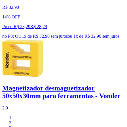
R$ 32,90
14% OFF
Preço R$ 28,29
R$
28
,
29
no Pix
Ou 1x de R$ 32,90 sem juros
ou
1
x de
R$ 32,90
sem juros
Magnetizador desmagnetizador
50x50x30mm para ferramentas - Vonder
2.0