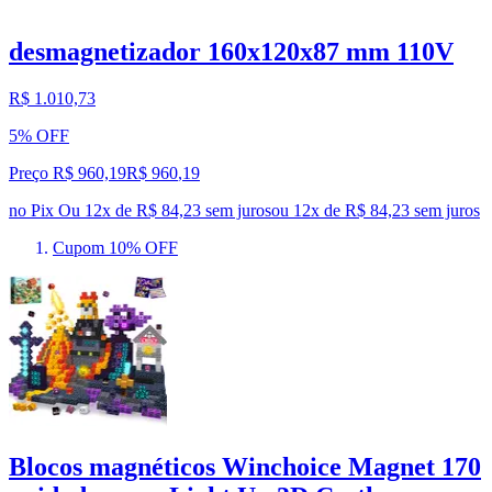
desmagnetizador 160x120x87 mm 110V
R$ 1.010,73
5% OFF
Preço R$ 960,19
R$
960
,
19
no Pix
Ou 12x de R$ 84,23 sem juros
ou
12
x de
R$ 84,23
sem juros
Cupom 10% OFF
Blocos magnéticos Winchoice Magnet 170