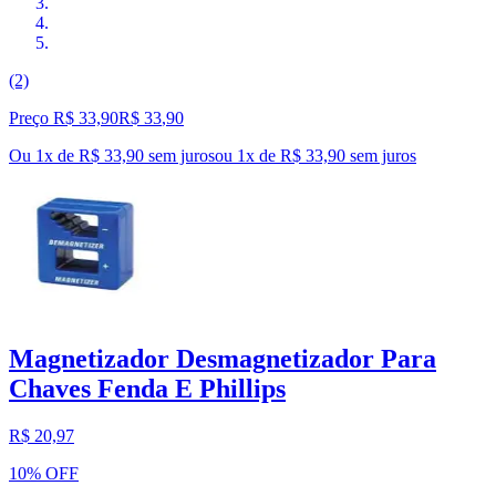
(2)
Preço R$ 33,90
R$
33
,
90
Ou 1x de R$ 33,90 sem juros
ou
1
x de
R$ 33,90
sem juros
Magnetizador Desmagnetizador Para
Chaves Fenda E Phillips
R$ 20,97
10% OFF