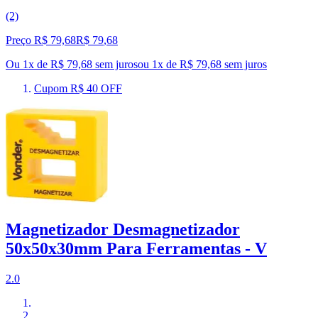
(2)
Preço R$ 79,68
R$
79
,
68
Ou 1x de R$ 79,68 sem juros
ou
1
x de
R$ 79,68
sem juros
Cupom R$ 40 OFF
Magnetizador Desmagnetizador
50x50x30mm Para Ferramentas - V
2.0