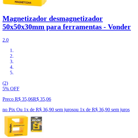
Magnetizador desmagnetizador
50x50x30mm para ferramentas - Vonder
2.0
(2)
5% OFF
Preço R$ 35,06
R$
35
,
06
no Pix
Ou 1x de R$ 36,90 sem juros
ou
1
x de
R$ 36,90
sem juros