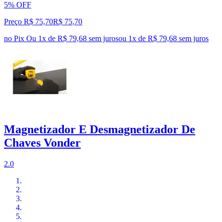
5% OFF
Preço R$ 75,70
R$
75
,
70
no Pix
Ou 1x de R$ 79,68 sem juros
ou
1
x de
R$ 79,68
sem juros
Magnetizador E Desmagnetizador De
Chaves Vonder
2.0