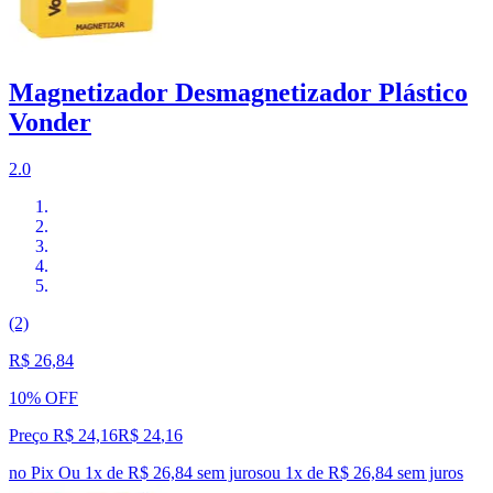
Magnetizador Desmagnetizador Plástico
Vonder
2.0
(2)
R$ 26,84
10% OFF
Preço R$ 24,16
R$
24
,
16
no Pix
Ou 1x de R$ 26,84 sem juros
ou
1
x de
R$ 26,84
sem juros