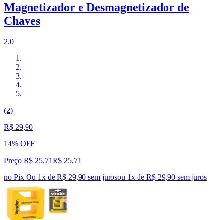
Magnetizador e Desmagnetizador de
Chaves
2.0
(2)
R$ 29,90
14% OFF
Preço R$ 25,71
R$
25
,
71
no Pix
Ou 1x de R$ 29,90 sem juros
ou
1
x de
R$ 29,90
sem juros