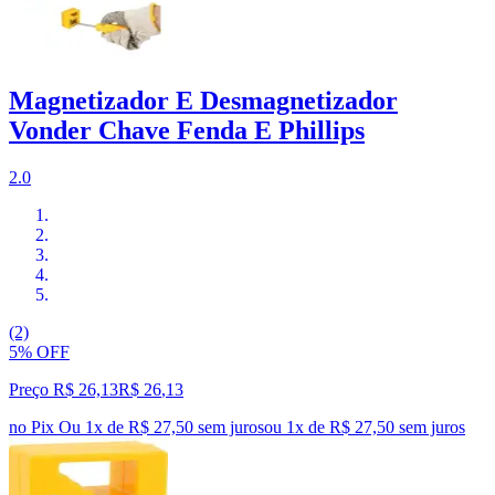
Magnetizador E Desmagnetizador
Vonder Chave Fenda E Phillips
2.0
(2)
5% OFF
Preço R$ 26,13
R$
26
,
13
no Pix
Ou 1x de R$ 27,50 sem juros
ou
1
x de
R$ 27,50
sem juros