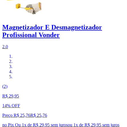
Magnetizador E Desmagnetizador
Profissional Vonder
2.0
(2)
R$ 29,95
14% OFF
Preço R$ 25,76
R$
25
,
76
no Pix
Ou 1x de R$ 29,95 sem juros
ou
1
x de
R$ 29,95
sem juros