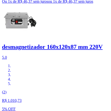
Ou 1x de R$ 46,37 sem juros
ou
1
x de
R$ 46,37
sem juros
desmagnetizador 160x120x87 mm 220V
5.0
(2)
R$ 1.010,73
5% OFF