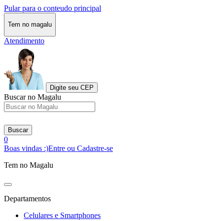
Pular para o conteudo principal
Tem no magalu
Atendimento
Digite seu CEP
Buscar no Magalu
Buscar
0
Boas vindas :)
Entre ou Cadastre-se
Tem no Magalu
Departamentos
Celulares e Smartphones