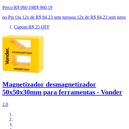
Preço R$ 960,19
R$
960
,
19
no Pix
Ou 12x de R$ 84,23 sem juros
ou
12
x de
R$ 84,23
sem juros
Cupom R$ 25 OFF
Magnetizador desmagnetizador
50x50x30mm para ferramentas - Vonder
2.0