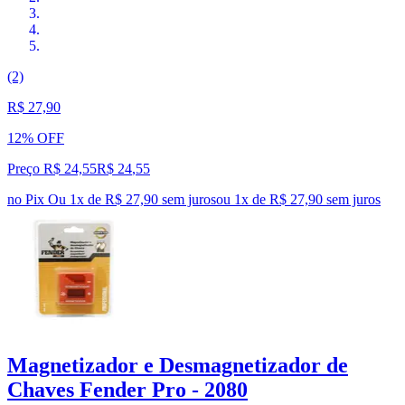
(2)
R$ 27,90
12% OFF
Preço R$ 24,55
R$
24
,
55
no Pix
Ou 1x de R$ 27,90 sem juros
ou
1
x de
R$ 27,90
sem juros
Magnetizador e Desmagnetizador de
Chaves Fender Pro - 2080