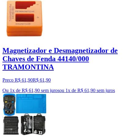
Magnetizador e Desmagnetizador de
Chaves de Fenda 44140/000
TRAMONTINA
Preço R$ 61,90
R$
61
,
90
Ou 1x de R$ 61,90 sem juros
ou
1
x de
R$ 61,90
sem juros