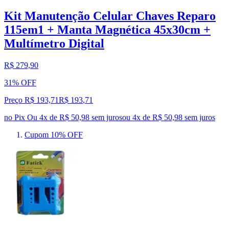
Kit Manutenção Celular Chaves Reparo
115em1 + Manta Magnética 45x30cm +
Multímetro Digital
R$ 279,90
31% OFF
Preço R$ 193,71
R$
193
,
71
no Pix
Ou 4x de R$ 50,98 sem juros
ou
4
x de
R$ 50,98
sem juros
Cupom 10% OFF