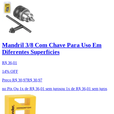
Mandril 3/8 Com Chave Para Uso Em
Diferentes Superfícies
R$ 36,01
14% OFF
Preço R$ 30,97
R$
30
,
97
no Pix
Ou 1x de R$ 36,01 sem juros
ou
1
x de
R$ 36,01
sem juros