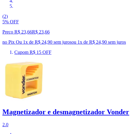
(2)
5% OFF
Preço R$ 23,66
R$
23
,
66
no Pix
Ou 1x de R$ 24,90 sem juros
ou
1
x de
R$ 24,90
sem juros
Cupom R$ 15 OFF
Magnetizador e desmagnetizador Vonder
2.0