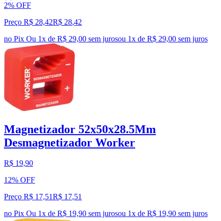
2% OFF
Preço R$ 28,42
R$
28
,
42
no Pix
Ou 1x de R$ 29,00 sem juros
ou
1
x de
R$ 29,00
sem juros
Magnetizador 52x50x28.5Mm
Desmagnetizador Worker
R$ 19,90
12% OFF
Preço R$ 17,51
R$
17
,
51
no Pix
Ou 1x de R$ 19,90 sem juros
ou
1
x de
R$ 19,90
sem juros