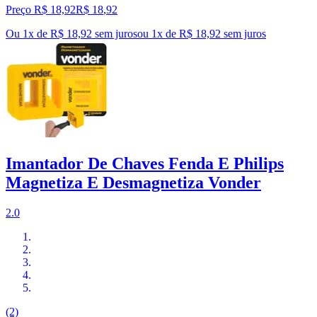
Preço R$ 18,92
R$
18
,
92
Ou 1x de R$ 18,92 sem juros
ou
1
x de
R$ 18,92
sem juros
Imantador De Chaves Fenda E Philips
Magnetiza E Desmagnetiza Vonder
2.0
(2)