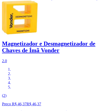
Magnetizador e Desmagnetizador de
Chaves de Ímã Vonder
2.0
(2)
Preço R$ 46,37
R$
46
,
37