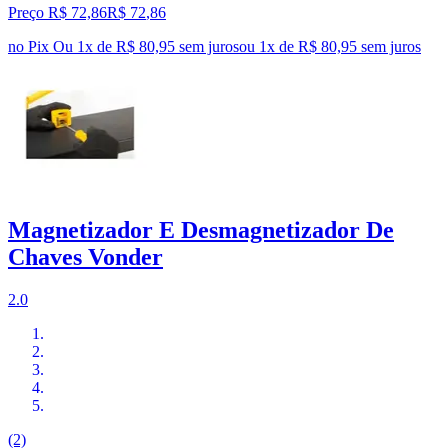
Preço R$ 72,86
R$
72
,
86
no Pix
Ou 1x de R$ 80,95 sem juros
ou
1
x de
R$ 80,95
sem juros
Magnetizador E Desmagnetizador De
Chaves Vonder
2.0
(2)