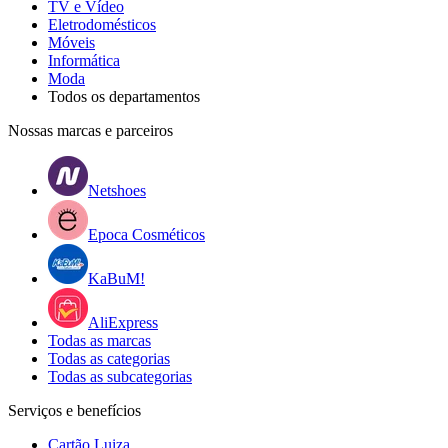
TV e Vídeo
Eletrodomésticos
Móveis
Informática
Moda
Todos os departamentos
Nossas marcas e parceiros
Netshoes
Epoca Cosméticos
KaBuM!
AliExpress
Todas as marcas
Todas as categorias
Todas as subcategorias
Serviços e benefícios
Cartão Luiza