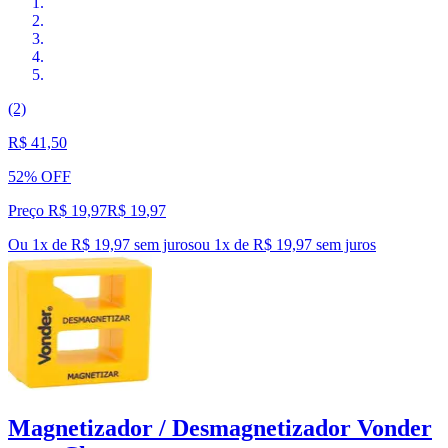
(2)
R$ 41,50
52% OFF
Preço R$ 19,97
R$
19
,
97
Ou 1x de R$ 19,97 sem juros
ou
1
x de
R$ 19,97
sem juros
Magnetizador / Desmagnetizador Vonder