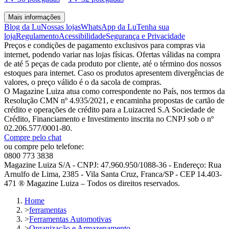
Mais informações
Blog da Lu
Nossas lojas
WhatsApp da Lu
Tenha sua
loja
Regulamento
Acessibilidade
Segurança e Privacidade
Preços e condições de pagamento exclusivos para compras via
internet, podendo variar nas lojas físicas. Ofertas válidas na compra
de até 5 peças de cada produto por cliente, até o término dos nossos
estoques para internet. Caso os produtos apresentem divergências de
valores, o preço válido é o da sacola de compras.
O Magazine Luiza atua como correspondente no País, nos termos da
Resolução CMN nº 4.935/2021, e encaminha propostas de cartão de
crédito e operações de crédito para a Luizacred S.A Sociedade de
Crédito, Financiamento e Investimento inscrita no CNPJ sob o nº
02.206.577/0001-80.
Compre pelo chat
ou compre pelo telefone:
0800 773 3838
Magazine Luiza S/A - CNPJ: 47.960.950/1088-36 - Endereço: Rua
Arnulfo de Lima, 2385 - Vila Santa Cruz, Franca/SP - CEP 14.403-
471 ® Magazine Luiza – Todos os direitos reservados.
Home
>
ferramentas
>
Ferramentas Automotivas
>
Organização e Armazenamento