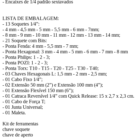
- Encaixes de 1/4 padrão sextavados
LISTA DE EMBALAGEM:
- 13 Soquetes 1⁄4”:
- 4 mm - 4,5 mm - 5 mm - 5,5 mm - 6 mm - 7mm;
- 8 mm - 9 mm - 10 mm - 11 mm - 12 mm - 13 mm - 14 mm;
- 21 Soquete com Bits:
- Ponta Fenda: 4 mm - 5,5 mm - 7 mm;
- Ponta Hexagonal: 3 mm - 4 mm - 5 mm - 6 mm - 7 mm - 8 mm
- Ponta Philips: 1 - 2 - 3;
- Ponta POZI: 1 - 2 - 3;
- Ponta Torx: T10 - T15 - T20 - T25 - T30 - T40;
- 03 Chaves Hexagonais L: 1,5 mm - 2 mm - 2,5 mm;
- 01 Cabo Fixo 1⁄4”;
- 02 Extensão 50 mm (2”) e Extensão 100 mm (4”);
- 01 Extensão Flexível 150 mm (6”);
- 01 Catraca Reversível 1⁄4” com Quick Release: 15 x 2,7 x 2,3 cm.
- 01 Cabo de Força T;
- 01 Junta Universal;
- 01 Maleta.
Kit de ferramentas
chave soquete
chave de aperto