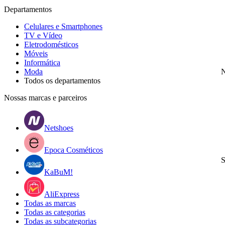
Departamentos
Celulares e Smartphones
TV e Vídeo
Eletrodomésticos
Móveis
Informática
Moda
N
Todos os departamentos
Nossas marcas e parceiros
Netshoes
Epoca Cosméticos
S
KaBuM!
AliExpress
Todas as marcas
Todas as categorias
Todas as subcategorias