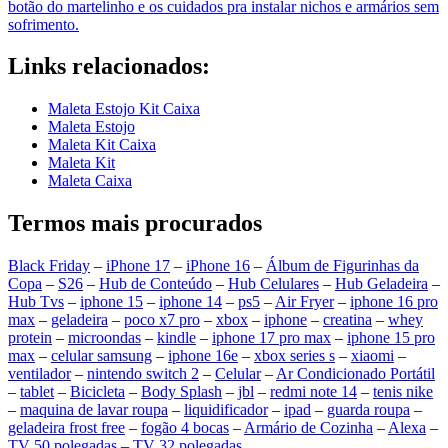
botão do martelinho e os cuidados pra instalar nichos e armários sem
sofrimento.
Links relacionados:
Maleta Estojo Kit Caixa
Maleta Estojo
Maleta Kit Caixa
Maleta Kit
Maleta Caixa
Termos mais procurados
Black Friday
–
iPhone 17
–
iPhone 16
–
Álbum de Figurinhas da
Copa
–
S26
–
Hub de Conteúdo
–
Hub Celulares
–
Hub Geladeira
–
Hub Tvs
–
iphone 15
–
iphone 14
–
ps5
–
Air Fryer
–
iphone 16 pro
max
–
geladeira
–
poco x7 pro
–
xbox
–
iphone
–
creatina
–
whey
protein
–
microondas
–
kindle
–
iphone 17 pro max
–
iphone 15 pro
max
–
celular samsung
–
iphone 16e
–
xbox series s
–
xiaomi
–
ventilador
–
nintendo switch 2
–
Celular
–
Ar Condicionado Portátil
–
tablet
–
Bicicleta
–
Body Splash
–
jbl
–
redmi note 14
–
tenis nike
–
maquina de lavar roupa
–
liquidificador
–
ipad
–
guarda roupa
–
geladeira frost free
–
fogão 4 bocas
–
Armário de Cozinha
–
Alexa
–
TV 50 polegadas
–
TV 32 polegadas