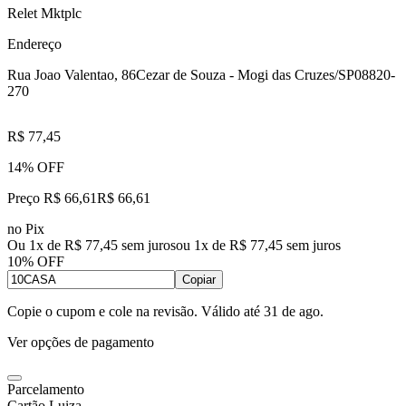
Relet Mktplc
Endereço
Rua Joao Valentao, 86
Cezar de Souza - Mogi das Cruzes/SP
08820-
270
R$ 77,45
14% OFF
Preço R$ 66,61
R$
66
,
61
no Pix
Ou 1x de R$ 77,45 sem juros
ou
1
x de
R$ 77,45
sem juros
10% OFF
Copiar
Copie o cupom e cole na revisão. Válido até
31 de ago
.
Ver opções de pagamento
Parcelamento
Cartão Luiza