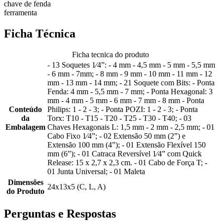
chave de fenda
ferramenta
Ficha Técnica
Ficha tecnica do produto
- 13 Soquetes 1⁄4”: - 4 mm - 4,5 mm - 5 mm - 5,5 mm
- 6 mm - 7mm; - 8 mm - 9 mm - 10 mm - 11 mm - 12
mm - 13 mm - 14 mm; - 21 Soquete com Bits: - Ponta
Fenda: 4 mm - 5,5 mm - 7 mm; - Ponta Hexagonal: 3
mm - 4 mm - 5 mm - 6 mm - 7 mm - 8 mm - Ponta
Conteúdo
Philips: 1 - 2 - 3; - Ponta POZI: 1 - 2 - 3; - Ponta
da
Torx: T10 - T15 - T20 - T25 - T30 - T40; - 03
Embalagem
Chaves Hexagonais L: 1,5 mm - 2 mm - 2,5 mm; - 01
Cabo Fixo 1⁄4”; - 02 Extensão 50 mm (2”) e
Extensão 100 mm (4”); - 01 Extensão Flexível 150
mm (6”); - 01 Catraca Reversível 1⁄4” com Quick
Release: 15 x 2,7 x 2,3 cm. - 01 Cabo de Força T; -
01 Junta Universal; - 01 Maleta
Dimensões
24x13x5 (C, L, A)
do Produto
Perguntas e Respostas