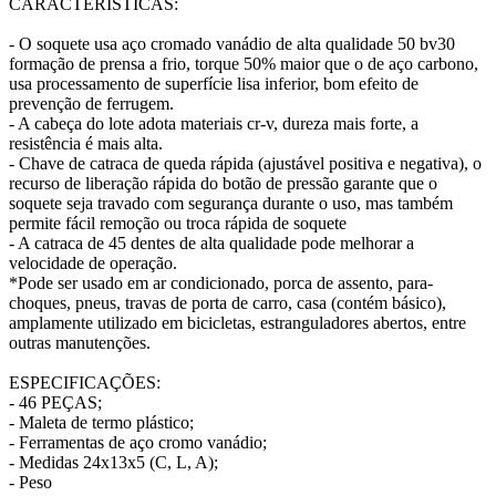
CARACTERÍSTICAS:
- O soquete usa aço cromado vanádio de alta qualidade 50 bv30
formação de prensa a frio, torque 50% maior que o de aço carbono,
usa processamento de superfície lisa inferior, bom efeito de
prevenção de ferrugem.
- A cabeça do lote adota materiais cr-v, dureza mais forte, a
resistência é mais alta.
- Chave de catraca de queda rápida (ajustável positiva e negativa), o
recurso de liberação rápida do botão de pressão garante que o
soquete seja travado com segurança durante o uso, mas também
permite fácil remoção ou troca rápida de soquete
- A catraca de 45 dentes de alta qualidade pode melhorar a
velocidade de operação.
*Pode ser usado em ar condicionado, porca de assento, para-
choques, pneus, travas de porta de carro, casa (contém básico),
amplamente utilizado em bicicletas, estranguladores abertos, entre
outras manutenções.
ESPECIFICAÇÕES:
- 46 PEÇAS;
- Maleta de termo plástico;
- Ferramentas de aço cromo vanádio;
- Medidas 24x13x5 (C, L, A);
- Peso