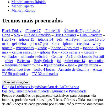
Mandril aperto Rápido
Mandril aperto
Mandril Rápido
Termos mais procurados
Black Friday
–
iPhone 17
–
iPhone 16
–
Álbum de Figurinhas da
Copa
–
S26
–
Hub de Conteúdo
–
Hub Celulares
–
Hub Geladeira
–
Hub Tvs
–
iphone 15
–
iphone 14
–
ps5
–
Air Fryer
–
iphone 16 pro
max
–
geladeira
–
poco x7 pro
–
xbox
–
iphone
–
creatina
–
whey
protein
–
microondas
–
kindle
–
iphone 17 pro max
–
iphone 15 pro
max
–
celular samsung
–
iphone 16e
–
xbox series s
–
xiaomi
–
ventilador
–
nintendo switch 2
–
Celular
–
Ar Condicionado Portátil
–
tablet
–
Bicicleta
–
Body Splash
–
jbl
–
redmi note 14
–
tenis nike
–
maquina de lavar roupa
–
liquidificador
–
ipad
–
guarda roupa
–
geladeira frost free
–
fogão 4 bocas
–
Armário de Cozinha
–
Alexa
–
TV 50 polegadas
–
TV 32 polegadas
Mais informações
Blog da Lu
Nossas lojas
WhatsApp da Lu
Tenha sua
loja
Regulamento
Acessibilidade
Segurança e Privacidade
Preços e condições de pagamento exclusivos para compras via
internet, podendo variar nas lojas físicas. Ofertas válidas na compra
de até 5 peças de cada produto por cliente, até o término dos nossos