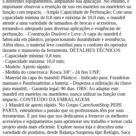
a diferentes equipamentos, ampliando sua aplicação. No entanto, é
importante observar a restrição de uso em martelos ou marteletes na
função com impacto. - Ampla Capacidade de Perfuração: Com uma
capacidade mínima de 0,8 mm e máxima de 10,0 mm, o mandril
atende a uma variedade de tamanhos de brocas e acessórios,
tornando-o adequado para diversas aplicações e exigências de
perfuração. - Construção Durável e Leve: A capa do mandril é
fabricada em plástico, proporcionando durabilidade e resistência.
Além disso, o material leve contribui para o conforto do operador
durante o manuseio da ferramenta. DETALHES TÉCNICOS
- Capacidade mínima: 0,8 mm;
- Capacidade máxima: 10,0 mm;
- Modelo: Aperto rápido;
- Medida do cone/rosca: Rosca 3/8" - 24 fios UNF;
- Material da capa do mandril: Plástico; - Indicado para: Furadeiras
manuais e Parafusadeiras a bateria; - Dispensa a utilização da chave
para mandril; - Garantia legal: 90 dias. OBS: Ao adaptar este
mandril em martelos ou marteletes, nunca utilizar na função com
impacto. CONTEÚDO DA EMBALAGEM:
- 1 Mandril de aperto rápido. No Grupo CarroSomShop PEPE
PARTS, entendemos a paixão que os profissionais têm por suas
ferramentas. É por isso que nos dedicamos a fornecer os melhores
acessórios e equipamentos para aprimorar seu trabalho e tornar cada
projeto ainda mais eficiente. Explore nossa loja e descubra uma
variedade de produtos, desde Balança Suspensa tipo Relógio, Saca