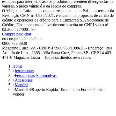
estoques para internet. Caso os produtos apresentem divergências de
valores, o preço válido é o da sacola de compras.
O Magazine Luiza atua como correspondente no País, nos termos da
Resolução CMN nº 4.935/2021, e encaminha propostas de cartão de
crédito e operações de crédito para a Luizacred S.A Sociedade de
Crédito, Financiamento e Investimento inscrita no CNPJ sob o nº
02.206.577/0001-80.
Compre pelo chat
ou compre pelo telefone:
0800 773 3838
Magazine Luiza S/A - CNPJ: 47.960.950/1088-36 - Endereço: Rua
Arnulfo de Lima, 2385 - Vila Santa Cruz, Franca/SP - CEP 14.403-
471 ® Magazine Luiza – Todos os direitos reservados.
Home
>
ferramentas
>
Ferramentas Automotivas
>
Acessórios
>
Mandril
>
Mandril 3/8 aperto Rápido 10mm muito Forte e Pratico
Vonder