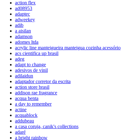
action flex
ad08953
adaptec
adweekey
adib
a aisilan
adamson
adomes ltda
acrylic line manteigueira manteigua cozinha acessório
acs cientifica up brasil
adeg
adapt to change
adesivos de vinil
adilaidun
adaptador corretor da escrita
action store brasil
addison rae fragrance
acqua benta
a day to remember
actine
acquablock
addubeau
a casa coruja, canik's collections
adaré
a bright rainbow