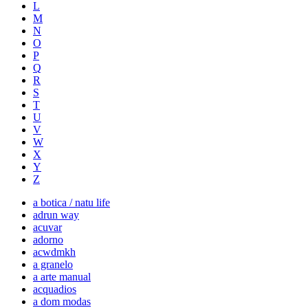
L
M
N
O
P
Q
R
S
T
U
V
W
X
Y
Z
a botica / natu life
adrun way
acuvar
adorno
acwdmkh
a granelo
a arte manual
acquadios
a dom modas