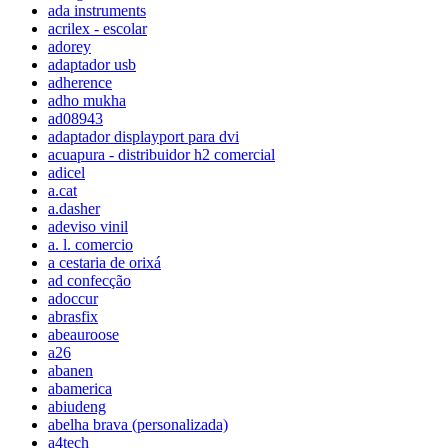
ada instruments
acrilex - escolar
adorey
adaptador usb
adherence
adho mukha
ad08943
adaptador displayport para dvi
acuapura - distribuidor h2 comercial
adicel
a.cat
a.dasher
adeviso vinil
a. l. comercio
a cestaria de orixá
ad confecção
adoccur
abrasfix
abeauroose
a26
abanen
abamerica
abiudeng
abelha brava (personalizada)
a4tech