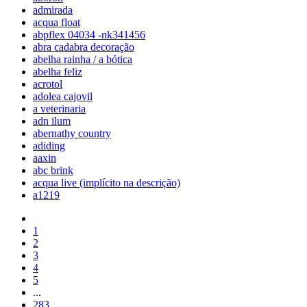
admirada
acqua float
abpflex 04034 -nk341456
abra cadabra decoração
abelha rainha / a bótica
abelha feliz
acrotol
adolea cajovil
a veterinaria
adn ilum
abernathy country
adiding
aaxin
abc brink
acqua live (implícito na descrição)
a1219
1
2
3
4
5
...
283