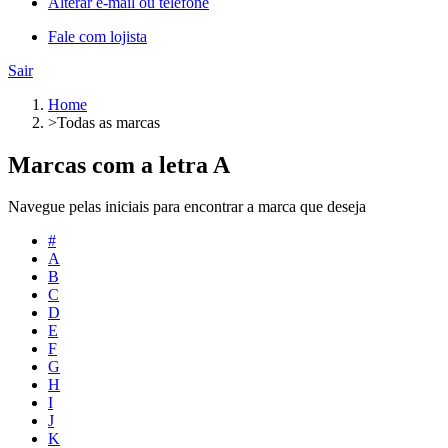
Alterar e-mail ou telefone
Fale com lojista
Sair
Home
>
Todas as marcas
Marcas com a letra A
Navegue pelas iniciais para encontrar a marca que deseja
#
A
B
C
D
E
F
G
H
I
J
K