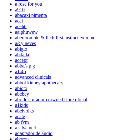
a rose for you
a910
abacaxi pimenta
acel
acelitt
aaiphuwew
abercrombie & fitch first instinct extreme
a&y neves
abigio
abdalla
accept
abba/s.p.g
a1.45
advanced clinicals
abbot kinney apothecary
abioto
abebey
abridor furador crowned store oficial
a1kids
abelvolks
acate
ab fvm
a silva neri
adaptador de áudio
aboron