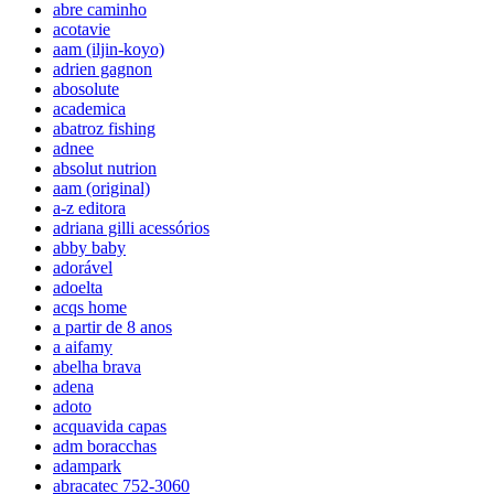
abre caminho
acotavie
aam (iljin-koyo)
adrien gagnon
abosolute
academica
abatroz fishing
adnee
absolut nutrion
aam (original)
a-z editora
adriana gilli acessórios
abby baby
adorável
adoelta
acqs home
a partir de 8 anos
a aifamy
abelha brava
adena
adoto
acquavida capas
adm boracchas
adampark
abracatec 752-3060