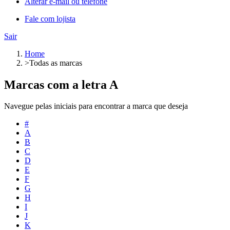
Alterar e-mail ou telefone
Fale com lojista
Sair
Home
>
Todas as marcas
Marcas com a letra A
Navegue pelas iniciais para encontrar a marca que deseja
#
A
B
C
D
E
F
G
H
I
J
K