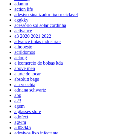
adannu
action life
adesivo sinalizador lixo reciclavel
aggkky
acessório sol solar cordinha
activance
a3 2020 2021 2022
advance tintas industriais
aihopesto
acrildomos
aclong
a lcomercio de bolsas ltda
above men
a arte de tocar
absolutt bags
aia vecchia
adriana schwartz
abp
a23
agem
a glasses store
adofect
agwm
ad08945
adesivos lixo infectante