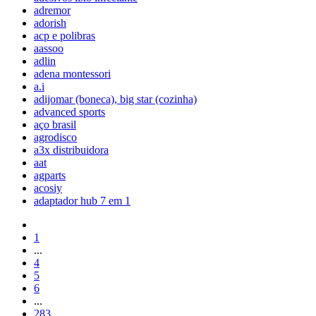
adremor
adorish
acp e polibras
aassoo
adlin
adena montessori
a.i
adijomar (boneca), big star (cozinha)
advanced sports
aço brasil
agrodisco
a3x distribuidora
aat
agparts
acosiy
adaptador hub 7 em 1
1
...
4
5
6
...
283