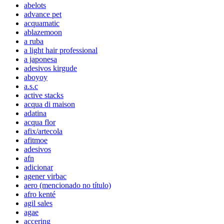
abelots
advance pet
acquamatic
ablazemoon
a ruba
a light hair professional
a japonesa
adesivos kirgude
aboyoy
a.s.c
active stacks
acqua di maison
adatina
acqua flor
afix/artecola
afitmoe
adesivos
afn
adicionar
agener virbac
aero (mencionado no título)
afro kenté
agil sales
agae
accering