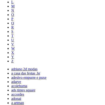
L
M
N
O
P
Q
R
S
T
U
V
W
X
Y
Z
adriano 2d modas
a casa das festas .br
adesivo empurre e puxe
adarve
acolehuma
ads times square
accordes
adonai
a artman