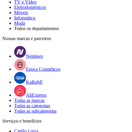
TV e Vídeo
Eletrodomésticos
Móveis
Informática
Moda
Todos os departamentos
Nossas marcas e parceiros
Netshoes
Epoca Cosméticos
KaBuM!
AliExpress
Todas as marcas
Todas as categorias
Todas as subcategorias
Serviços e benefícios
Cartão Luiza