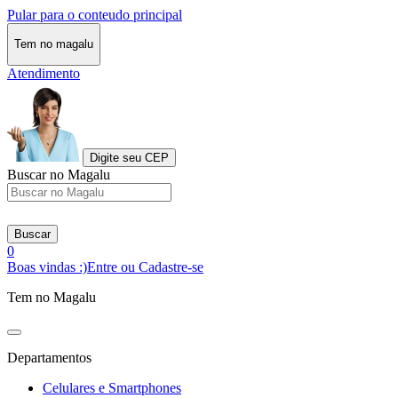
Pular para o conteudo principal
Tem no magalu
Atendimento
Digite seu CEP
Buscar no Magalu
Buscar
0
Boas vindas :)
Entre ou Cadastre-se
Tem no Magalu
Departamentos
Celulares e Smartphones