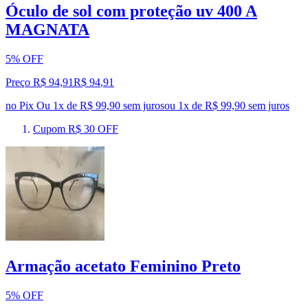
Óculo de sol com proteção uv 400 A
MAGNATA
5% OFF
Preço R$ 94,91
R$
94
,
91
no Pix
Ou 1x de R$ 99,90 sem juros
ou
1
x de
R$ 99,90
sem juros
Cupom R$ 30 OFF
Armação acetato Feminino Preto
5% OFF