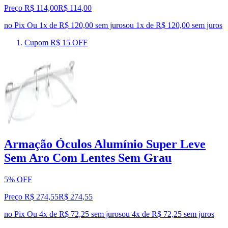
Preço R$ 114,00
R$
114
,
00
no Pix
Ou 1x de R$ 120,00 sem juros
ou
1
x de
R$ 120,00
sem juros
Cupom R$ 15 OFF
Armação Óculos Alumínio Super Leve
Sem Aro Com Lentes Sem Grau
5% OFF
Preço R$ 274,55
R$
274
,
55
no Pix
Ou 4x de R$ 72,25 sem juros
ou
4
x de
R$ 72,25
sem juros