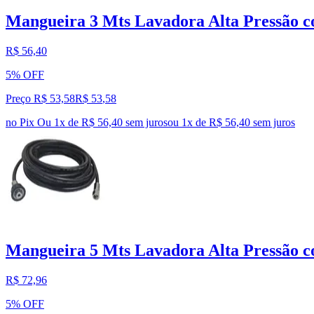
Mangueira 3 Mts Lavadora Alta Pressão 
R$ 56,40
5% OFF
Preço R$ 53,58
R$
53
,
58
no Pix
Ou 1x de R$ 56,40 sem juros
ou
1
x de
R$ 56,40
sem juros
Mangueira 5 Mts Lavadora Alta Pressão 
R$ 72,96
5% OFF