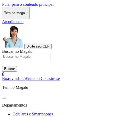
Pular para o conteudo principal
Tem no magalu
Atendimento
Digite seu CEP
Buscar no Magalu
Buscar
0
Boas vindas :)
Entre ou Cadastre-se
Tem no Magalu
Departamentos
Celulares e Smartphones