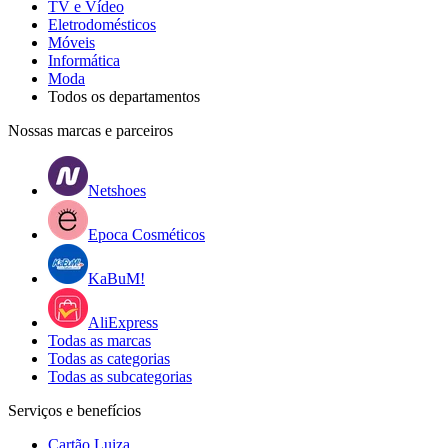
TV e Vídeo
Eletrodomésticos
Móveis
Informática
Moda
Todos os departamentos
Nossas marcas e parceiros
Netshoes
Epoca Cosméticos
KaBuM!
AliExpress
Todas as marcas
Todas as categorias
Todas as subcategorias
Serviços e benefícios
Cartão Luiza