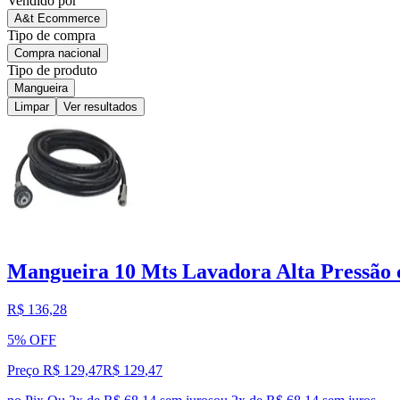
Vendido por
A&t Ecommerce
Tipo de compra
Compra nacional
Tipo de produto
Mangueira
Limpar
Ver resultados
Mangueira 10 Mts Lavadora Alta Pressão
R$ 136,28
5% OFF
Preço R$ 129,47
R$
129
,
47