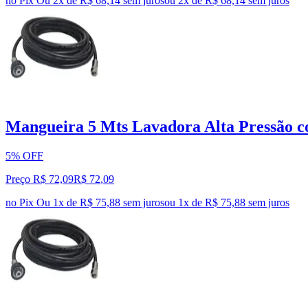
no Pix
Ou 2x de R$ 68,14 sem juros
ou
2
x de
R$ 68,14
sem juros
Mangueira 5 Mts Lavadora Alta Pressão 
5% OFF
Preço R$ 72,09
R$
72
,
09
no Pix
Ou 1x de R$ 75,88 sem juros
ou
1
x de
R$ 75,88
sem juros