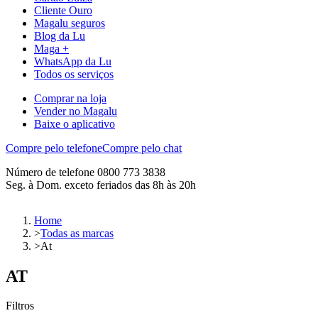
Cliente Ouro
Magalu seguros
Blog da Lu
Maga +
WhatsApp da Lu
Todos os serviços
Comprar na loja
Vender no Magalu
Baixe o aplicativo
Compre pelo telefone
Compre pelo chat
Número de telefone 0800 773 3838
Seg. à Dom. exceto feriados das 8h às 20h
Home
>
Todas as marcas
>
At
AT
Filtros