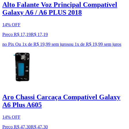
Alto Falante Voz Principal Compatível
Galaxy A6 / A6 PLUS 2018
14% OFF
Preço R$ 17,19
R$
17
,
19
no Pix
Ou 1x de R$ 19,99 sem juros
ou
1
x de
R$ 19,99
sem juros
Aro Chassi Carcaça Compatível Galaxy
A6 Plus A605
14% OFF
Preço R$ 47,30
R$
47
,
30