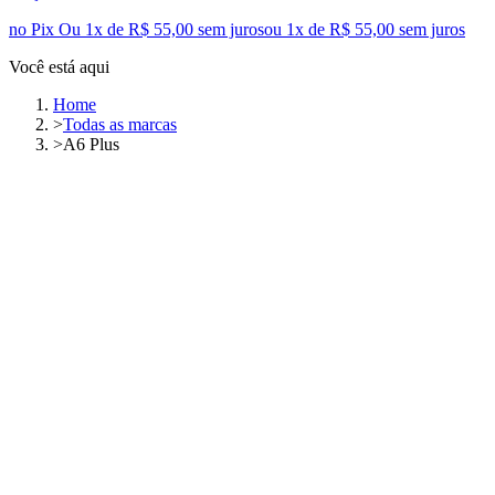
no Pix
Ou 1x de R$ 55,00 sem juros
ou
1
x de
R$ 55,00
sem juros
Você está aqui
Home
>
Todas as marcas
>
A6 Plus