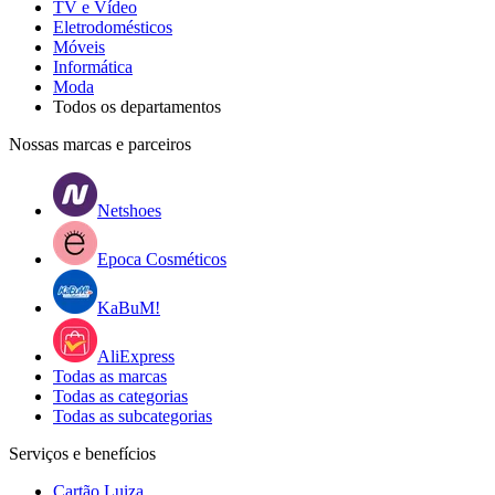
TV e Vídeo
Eletrodomésticos
Móveis
Informática
Moda
Todos os departamentos
Nossas marcas e parceiros
Netshoes
Epoca Cosméticos
KaBuM!
AliExpress
Todas as marcas
Todas as categorias
Todas as subcategorias
Serviços e benefícios
Cartão Luiza