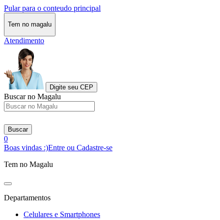
Pular para o conteudo principal
Tem no magalu
Atendimento
Digite seu CEP
Buscar no Magalu
Buscar
0
Boas vindas :)
Entre ou Cadastre-se
Tem no Magalu
Departamentos
Celulares e Smartphones