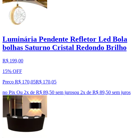
Luminária Pendente Refletor Led Bola
bolhas Saturno Cristal Redondo Brilho
R$ 199,00
15% OFF
Preço R$ 170,05
R$
170
,
05
no Pix
Ou 2x de R$ 89,50 sem juros
ou
2
x de
R$ 89,50
sem juros