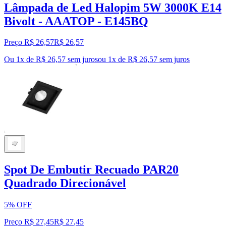
Lâmpada de Led Halopim 5W 3000K E14
Bivolt - AAATOP - E145BQ
Preço R$ 26,57
R$
26
,
57
Ou 1x de R$ 26,57 sem juros
ou
1
x de
R$ 26,57
sem juros
Spot De Embutir Recuado PAR20
Quadrado Direcionável
5% OFF
Preço R$ 27,45
R$
27
,
45