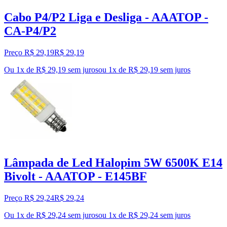
Cabo P4/P2 Liga e Desliga - AAATOP -
CA-P4/P2
Preço R$ 29,19
R$
29
,
19
Ou 1x de R$ 29,19 sem juros
ou
1
x de
R$ 29,19
sem juros
Lâmpada de Led Halopim 5W 6500K E14
Bivolt - AAATOP - E145BF
Preço R$ 29,24
R$
29
,
24
Ou 1x de R$ 29,24 sem juros
ou
1
x de
R$ 29,24
sem juros