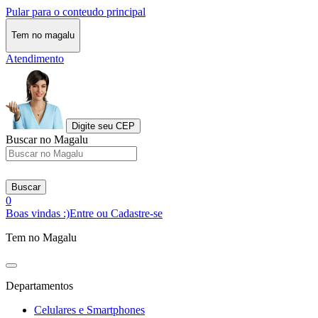
Pular para o conteudo principal
Tem no magalu
Atendimento
Digite seu CEP
Buscar no Magalu
Buscar
0
Boas vindas :)
Entre ou Cadastre-se
Tem no Magalu
Departamentos
Celulares e Smartphones