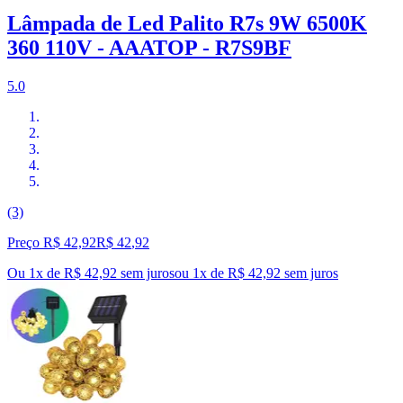
Lâmpada de Led Palito R7s 9W 6500K
360 110V - AAATOP - R7S9BF
5.0
(3)
Preço R$ 42,92
R$
42
,
92
Ou 1x de R$ 42,92 sem juros
ou
1
x de
R$ 42,92
sem juros