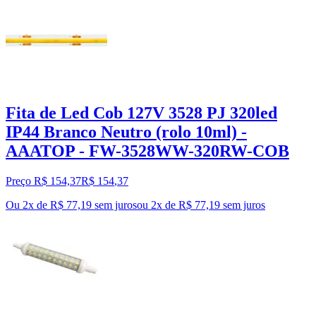
Fita de Led Cob 127V 3528 PJ 320led
IP44 Branco Neutro (rolo 10ml) -
AAATOP - FW-3528WW-320RW-COB
Preço R$ 154,37
R$
154
,
37
Ou 2x de R$ 77,19 sem juros
ou
2
x de
R$ 77,19
sem juros