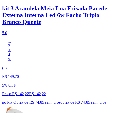
kit 3 Arandela Meia Lua Frisada Parede
Externa Interna Led 6w Facho Triplo
Branco Quente
5.0
(3)
R$ 149,70
5% OFF
Preço R$ 142,22
R$
142
,
22
no Pix
Ou 2x de R$ 74,85 sem juros
ou
2
x de
R$ 74,85
sem juros