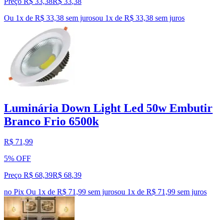
Preço R$ 33,38
R$
33
,
38
Ou 1x de R$ 33,38 sem juros
ou
1
x de
R$ 33,38
sem juros
Luminária Down Light Led 50w Embutir
Branco Frio 6500k
R$ 71,99
5% OFF
Preço R$ 68,39
R$
68
,
39
no Pix
Ou 1x de R$ 71,99 sem juros
ou
1
x de
R$ 71,99
sem juros