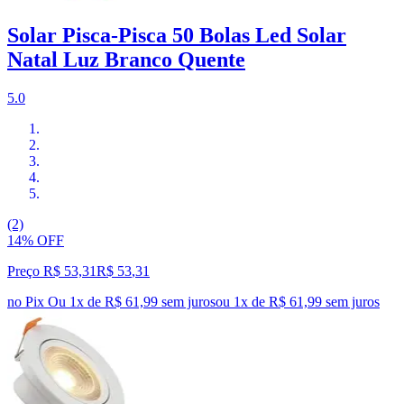
Solar Pisca-Pisca 50 Bolas Led Solar
Natal Luz Branco Quente
5.0
(2)
14% OFF
Preço R$ 53,31
R$
53
,
31
no Pix
Ou 1x de R$ 61,99 sem juros
ou
1
x de
R$ 61,99
sem juros