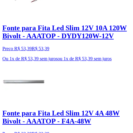
Fonte para Fita Led Slim 12V 10A 120W
Bivolt - AAATOP - DYDY120W-12V
Preço R$ 53,39
R$
53
,
39
Ou 1x de R$ 53,39 sem juros
ou
1
x de
R$ 53,39
sem juros
Fonte para Fita Led Slim 12V 4A 48W
Bivolt - AAATOP - F4A-48W