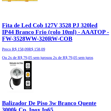
Fita de Led Cob 127V 3528 PJ 320led
IP44 Branco Frio (rolo 10ml) - AAATOP -
FW-3528WW-320RW-COB
Preço R$ 158,09
R$
158
,
09
Ou 2x de R$ 79,05 sem juros
ou
2
x de
R$ 79,05
sem juros
Balizador De Piso 3w Branco Quente
3000k Cp. Inox Ip65