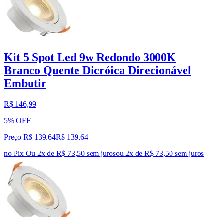
Kit 5 Spot Led 9w Redondo 3000K
Branco Quente Dicróica Direcionável
Embutir
R$ 146,99
5% OFF
Preço R$ 139,64
R$
139
,
64
no Pix
Ou 2x de R$ 73,50 sem juros
ou
2
x de
R$ 73,50
sem juros