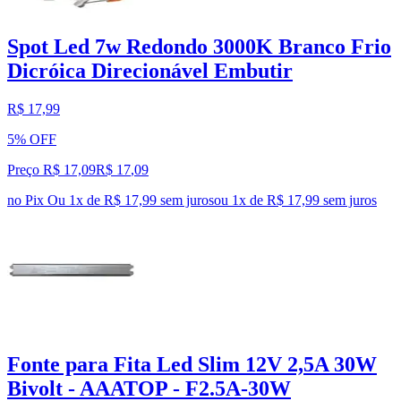
Spot Led 7w Redondo 3000K Branco Frio
Dicróica Direcionável Embutir
R$ 17,99
5% OFF
Preço R$ 17,09
R$
17
,
09
no Pix
Ou 1x de R$ 17,99 sem juros
ou
1
x de
R$ 17,99
sem juros
Fonte para Fita Led Slim 12V 2,5A 30W
Bivolt - AAATOP - F2.5A-30W