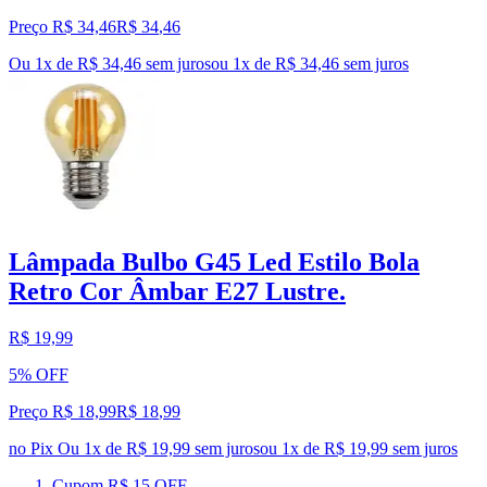
Preço R$ 34,46
R$
34
,
46
Ou 1x de R$ 34,46 sem juros
ou
1
x de
R$ 34,46
sem juros
Lâmpada Bulbo G45 Led Estilo Bola
Retro Cor Âmbar E27 Lustre.
R$ 19,99
5% OFF
Preço R$ 18,99
R$
18
,
99
no Pix
Ou 1x de R$ 19,99 sem juros
ou
1
x de
R$ 19,99
sem juros
Cupom R$ 15 OFF