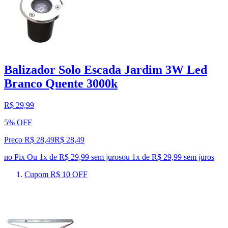
Balizador Solo Escada Jardim 3W Led
Branco Quente 3000k
R$ 29,99
5% OFF
Preço R$ 28,49
R$
28
,
49
no Pix
Ou 1x de R$ 29,99 sem juros
ou
1
x de
R$ 29,99
sem juros
Cupom R$ 10 OFF