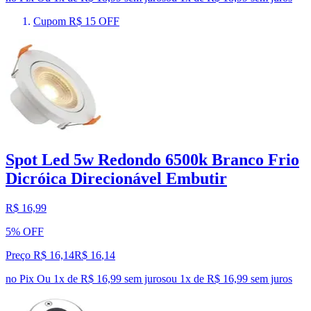
Cupom R$ 15 OFF
Spot Led 5w Redondo 6500k Branco Frio
Dicróica Direcionável Embutir
R$ 16,99
5% OFF
Preço R$ 16,14
R$
16
,
14
no Pix
Ou 1x de R$ 16,99 sem juros
ou
1
x de
R$ 16,99
sem juros