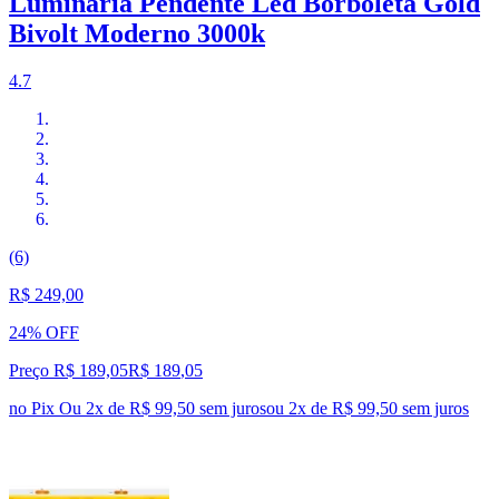
Luminária Pendente Led Borboleta Gold
Bivolt Moderno 3000k
4.7
(6)
R$ 249,00
24% OFF
Preço R$ 189,05
R$
189
,
05
no Pix
Ou 2x de R$ 99,50 sem juros
ou
2
x de
R$ 99,50
sem juros