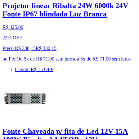
Projetor linear Ribalta 24W 6000k 24V
Fonte IP67 blindada Luz Branca
R$ 425,00
22% OFF
Preço R$ 330,15
R$
330
,
15
no Pix
Ou 5x de R$ 71,00 sem juros
ou
5
x de
R$ 71,00
sem juros
Cupom R$ 15 OFF
Fonte Chaveada p/ fita de Led 12V 15A