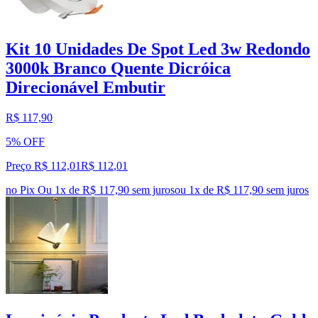
Kit 10 Unidades De Spot Led 3w Redondo
3000k Branco Quente Dicróica
Direcionável Embutir
R$ 117,90
5% OFF
Preço R$ 112,01
R$
112
,
01
no Pix
Ou 1x de R$ 117,90 sem juros
ou
1
x de
R$ 117,90
sem juros