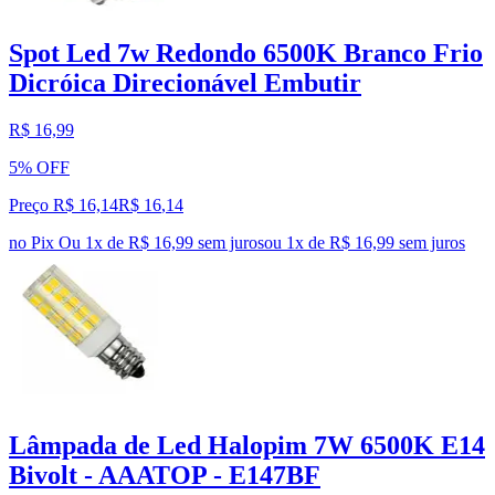
Spot Led 7w Redondo 6500K Branco Frio
Dicróica Direcionável Embutir
R$ 16,99
5% OFF
Preço R$ 16,14
R$
16
,
14
no Pix
Ou 1x de R$ 16,99 sem juros
ou
1
x de
R$ 16,99
sem juros
Lâmpada de Led Halopim 7W 6500K E14
Bivolt - AAATOP - E147BF