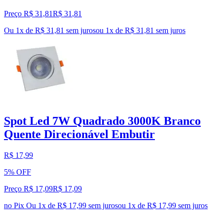
Preço R$ 31,81
R$
31
,
81
Ou 1x de R$ 31,81 sem juros
ou
1
x de
R$ 31,81
sem juros
Spot Led 7W Quadrado 3000K Branco
Quente Direcionável Embutir
R$ 17,99
5% OFF
Preço R$ 17,09
R$
17
,
09
no Pix
Ou 1x de R$ 17,99 sem juros
ou
1
x de
R$ 17,99
sem juros