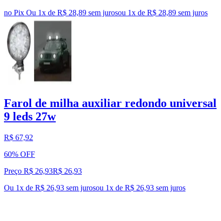
no Pix
Ou 1x de R$ 28,89 sem juros
ou
1
x de
R$ 28,89
sem juros
Farol de milha auxiliar redondo universal
9 leds 27w
R$ 67,92
60% OFF
Preço R$ 26,93
R$
26
,
93
Ou 1x de R$ 26,93 sem juros
ou
1
x de
R$ 26,93
sem juros