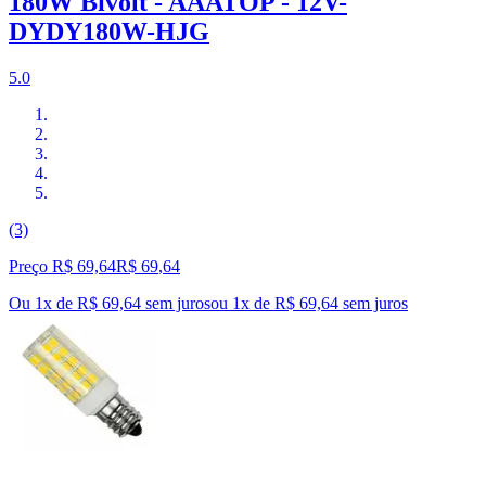
180W Bivolt - AAATOP - 12V-
DYDY180W-HJG
5.0
(3)
Preço R$ 69,64
R$
69
,
64
Ou 1x de R$ 69,64 sem juros
ou
1
x de
R$ 69,64
sem juros