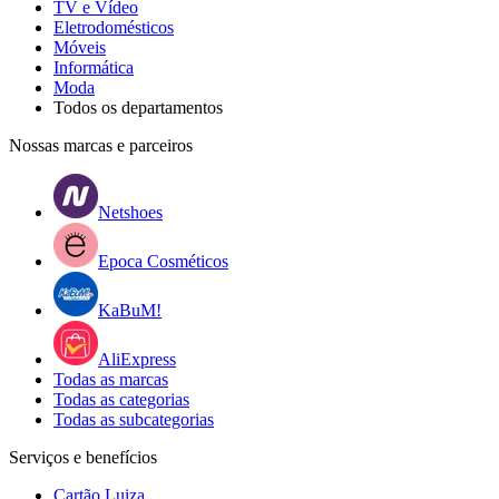
TV e Vídeo
Eletrodomésticos
Móveis
Informática
Moda
Todos os departamentos
Nossas marcas e parceiros
Netshoes
Epoca Cosméticos
KaBuM!
AliExpress
Todas as marcas
Todas as categorias
Todas as subcategorias
Serviços e benefícios
Cartão Luiza