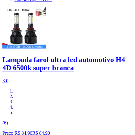
Lampada farol ultra led automotivo H4
4D 6500k super branca
3.0
(6)
Preço R$ 84,90
R$
84
,
90