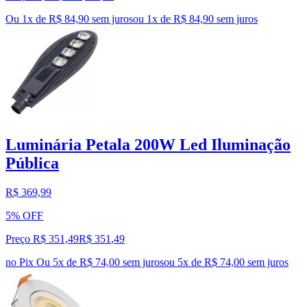
Ou 1x de R$ 84,90 sem juros
ou
1
x de
R$ 84,90
sem juros
Luminária Petala 200W Led Iluminação
Pública
R$ 369,99
5% OFF
Preço R$ 351,49
R$
351
,
49
no Pix
Ou 5x de R$ 74,00 sem juros
ou
5
x de
R$ 74,00
sem juros