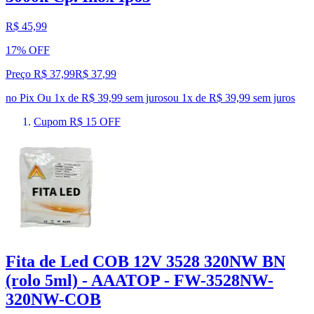
R$ 45,99
17% OFF
Preço R$ 37,99
R$
37
,
99
no Pix
Ou 1x de R$ 39,99 sem juros
ou
1
x de
R$ 39,99
sem juros
Cupom R$ 15 OFF
Fita de Led COB 12V 3528 320NW BN
(rolo 5ml) - AAATOP - FW-3528NW-
320NW-COB