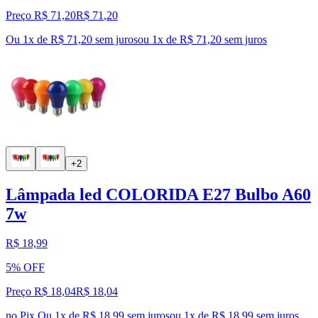
Preço R$ 71,20
R$
71
,
20
Ou 1x de R$ 71,20 sem juros
ou
1
x de
R$ 71,20
sem juros
+2
Lâmpada led COLORIDA E27 Bulbo A60
7w
R$ 18,99
5% OFF
Preço R$ 18,04
R$
18
,
04
no Pix
Ou 1x de R$ 18,99 sem juros
ou
1
x de
R$ 18,99
sem juros