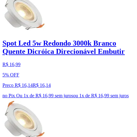
Spot Led 5w Redondo 3000k Branco
Quente Dicróica Direcionável Embutir
R$ 16,99
5% OFF
Preço R$ 16,14
R$
16
,
14
no Pix
Ou 1x de R$ 16,99 sem juros
ou
1
x de
R$ 16,99
sem juros