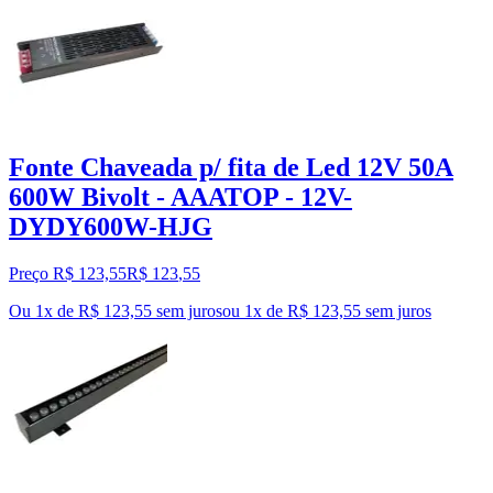
Fonte Chaveada p/ fita de Led 12V 50A
600W Bivolt - AAATOP - 12V-
DYDY600W-HJG
Preço R$ 123,55
R$
123
,
55
Ou 1x de R$ 123,55 sem juros
ou
1
x de
R$ 123,55
sem juros