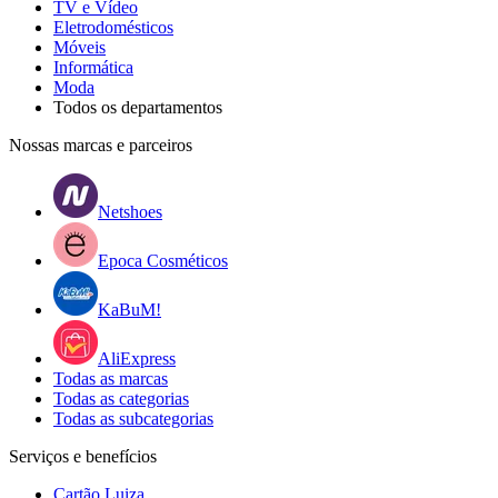
TV e Vídeo
Eletrodomésticos
Móveis
Informática
Moda
Todos os departamentos
Nossas marcas e parceiros
Netshoes
Epoca Cosméticos
KaBuM!
AliExpress
Todas as marcas
Todas as categorias
Todas as subcategorias
Serviços e benefícios
Cartão Luiza