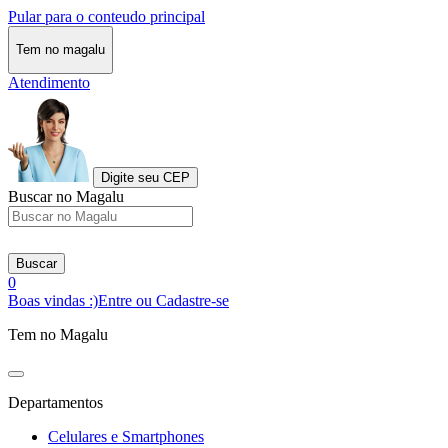
Pular para o conteudo principal
Tem no magalu
Atendimento
Digite seu CEP
Buscar no Magalu
Buscar
0
Boas vindas :)
Entre ou Cadastre-se
Tem no Magalu
Departamentos
Celulares e Smartphones