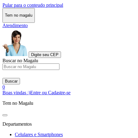
Pular para o conteudo principal
Tem no magalu
Atendimento
Digite seu CEP
Buscar no Magalu
Buscar
0
Boas vindas :)
Entre ou Cadastre-se
Tem no Magalu
Departamentos
Celulares e Smartphones