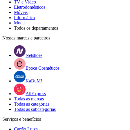
TV e Vídeo
Eletrodomésticos
Móveis
Informática
Moda
Todos os departamentos
Nossas marcas e parceiros
Netshoes
Epoca Cosméticos
KaBuM!
AliExpress
Todas as marcas
Todas as categorias
Todas as subcategorias
Serviços e benefícios
Cartão Luiza