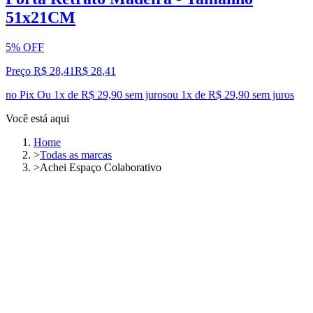
51x21CM
5% OFF
Preço R$ 28,41
R$
28
,
41
no Pix
Ou 1x de R$ 29,90 sem juros
ou
1
x de
R$ 29,90
sem juros
Você está aqui
Home
>
Todas as marcas
>
Achei Espaço Colaborativo