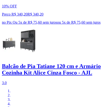
10% OFF
Preço R$ 340,20
R$
340
,
20
no Pix
Ou 5x de R$ 75,60 sem juros
ou
5
x de
R$ 75,60
sem juros
Balcão de Pia Tatiane 120 cm e Armário
Cozinha Kit Alice Cinza Fosco - AJL
3.0