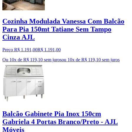
Cozinha Modulada Vanessa Com Balcão
Para Pia 150mt Tatiane Sem Tampo
Cinza AJL
Preço R$ 1.191,00
R$
1.191
,
00
Ou 10x de R$ 119,10 sem juros
ou
10
x de
R$ 119,10
sem juros
Balcão Gabinete Pia Inox 150cm
Gabriela 4 Portas Branco/Preto - AJL
Móveis