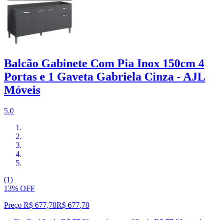
Balcão Gabinete Com Pia Inox 150cm 4
Portas e 1 Gaveta Gabriela Cinza - AJL
Móveis
5.0
(1)
13% OFF
Preço R$ 677,78
R$
677
,
78