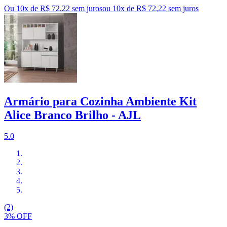
Ou 10x de R$ 72,22 sem juros
ou
10
x de
R$ 72,22
sem juros
Armário para Cozinha Ambiente Kit
Alice Branco Brilho - AJL
5.0
(2)
3% OFF