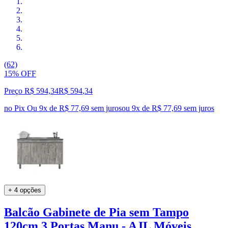
(62)
15% OFF
Preço R$ 594,34
R$
594
,
34
no Pix
Ou 9x de R$ 77,69 sem juros
ou
9
x de
R$ 77,69
sem juros
+ 4 opções
Balcão Gabinete de Pia sem Tampo
120cm 3 Portas Manu - AJL Móveis