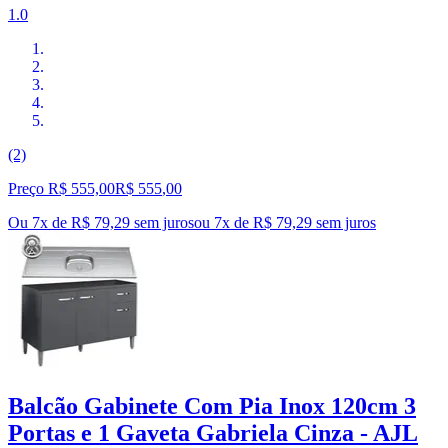
1.0
(2)
Preço R$ 555,00
R$
555
,
00
Ou 7x de R$ 79,29 sem juros
ou
7
x de
R$ 79,29
sem juros
Balcão Gabinete Com Pia Inox 120cm 3
Portas e 1 Gaveta Gabriela Cinza - AJL