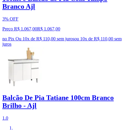
Branco Ajl
3% OFF
Preço R$ 1.067,00
R$
1.067
,
00
no Pix
Ou 10x de R$ 110,00 sem juros
ou
10
x de
R$ 110,00
sem
juros
Balcão De Pia Tatiane 100cm Branco
Brilho - Ajl
1.0