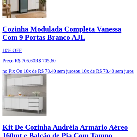
Cozinha Modulada Completa Vanessa
Com 9 Portas Branco AJL
10% OFF
Preço R$ 705,60
R$
705
,
60
no Pix
Ou 10x de R$ 78,40 sem juros
ou
10
x de
R$ 78,40
sem juros
Kit De Cozinha Andréia Armário Aéreo
160mt e Balcão de Pia Com Tampo