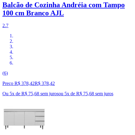
Balcão de Cozinha Andréia com Tampo
100 cm Branco AJL
2.7
(6)
Preço R$ 378,42
R$
378
,
42
Ou 5x de R$ 75,68 sem juros
ou
5
x de
R$ 75,68
sem juros