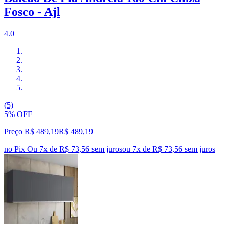
Fosco - Ajl
4.0
(5)
5% OFF
Preço R$ 489,19
R$
489
,
19
no Pix
Ou 7x de R$ 73,56 sem juros
ou
7
x de
R$ 73,56
sem juros