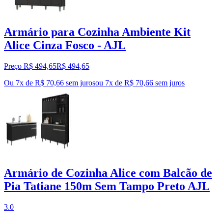
Armário para Cozinha Ambiente Kit
Alice Cinza Fosco - AJL
Preço R$ 494,65
R$
494
,
65
Ou 7x de R$ 70,66 sem juros
ou
7
x de
R$ 70,66
sem juros
Armário de Cozinha Alice com Balcão de
Pia Tatiane 150m Sem Tampo Preto AJL
3.0