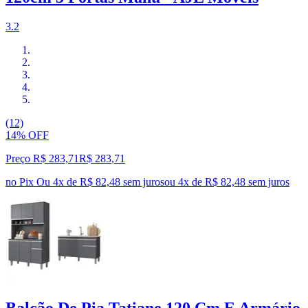
3.2
(12)
14% OFF
Preço R$ 283,71
R$
283
,
71
no Pix
Ou 4x de R$ 82,48 sem juros
ou
4
x de
R$ 82,48
sem juros