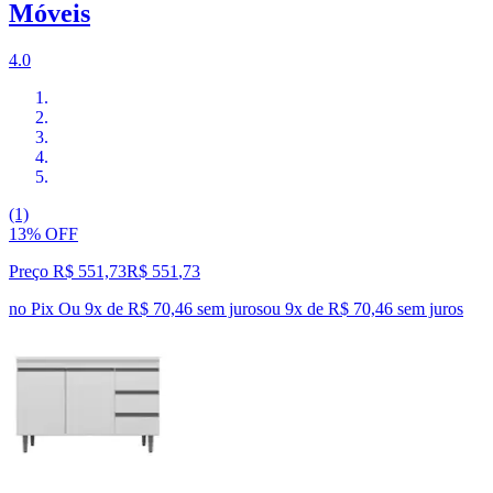
Móveis
4.0
(1)
13% OFF
Preço R$ 551,73
R$
551
,
73
no Pix
Ou 9x de R$ 70,46 sem juros
ou
9
x de
R$ 70,46
sem juros