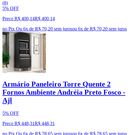
(8)
5% OFF
Preço R$ 400,14
R$
400
,
14
no Pix
Ou 6x de R$ 70,20 sem juros
ou
6
x de
R$ 70,20
sem juros
Armário Paneleiro Torre Quente 2
Fornos Ambiente Andréia Preto Fosco -
Ajl
5% OFF
Preço R$ 448,31
R$
448
,
31
no Pix
Ou 6x de R$ 78,65 sem juros
ou
6
x de
R$ 78,65
sem juros