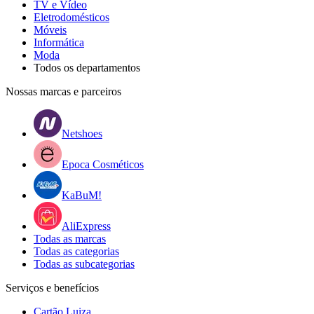
TV e Vídeo
Eletrodomésticos
Móveis
Informática
Moda
Todos os departamentos
Nossas marcas e parceiros
Netshoes
Epoca Cosméticos
KaBuM!
AliExpress
Todas as marcas
Todas as categorias
Todas as subcategorias
Serviços e benefícios
Cartão Luiza