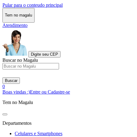
Pular para o conteudo principal
Tem no magalu
Atendimento
Digite seu CEP
Buscar no Magalu
Buscar
0
Boas vindas :)
Entre ou Cadastre-se
Tem no Magalu
Departamentos
Celulares e Smartphones