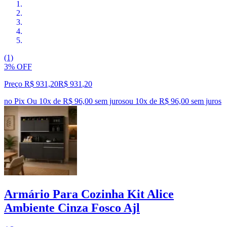
(1)
3% OFF
Preço R$ 931,20
R$
931
,
20
no Pix
Ou 10x de R$ 96,00 sem juros
ou
10
x de
R$ 96,00
sem juros
Armário Para Cozinha Kit Alice
Ambiente Cinza Fosco Ajl