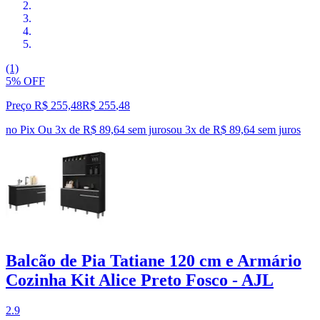
(1)
5% OFF
Preço R$ 255,48
R$
255
,
48
no Pix
Ou 3x de R$ 89,64 sem juros
ou
3
x de
R$ 89,64
sem juros
Balcão de Pia Tatiane 120 cm e Armário
Cozinha Kit Alice Preto Fosco - AJL
2.9