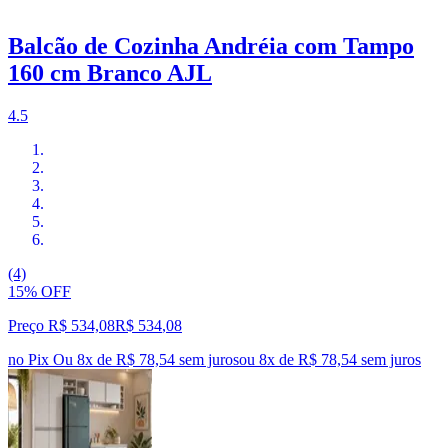
Balcão de Cozinha Andréia com Tampo
160 cm Branco AJL
4.5
(4)
15% OFF
Preço R$ 534,08
R$
534
,
08
no Pix
Ou 8x de R$ 78,54 sem juros
ou
8
x de
R$ 78,54
sem juros