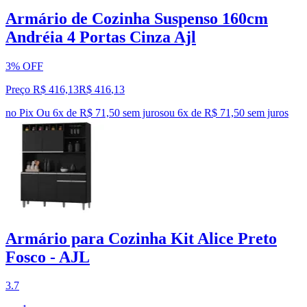
Armário de Cozinha Suspenso 160cm
Andréia 4 Portas Cinza Ajl
3% OFF
Preço R$ 416,13
R$
416
,
13
no Pix
Ou 6x de R$ 71,50 sem juros
ou
6
x de
R$ 71,50
sem juros
Armário para Cozinha Kit Alice Preto
Fosco - AJL
3.7