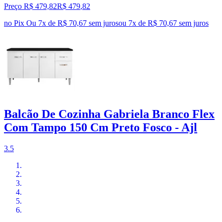
Preço R$ 479,82
R$
479
,
82
no Pix
Ou 7x de R$ 70,67 sem juros
ou
7
x de
R$ 70,67
sem juros
Balcão De Cozinha Gabriela Branco Flex
Com Tampo 150 Cm Preto Fosco - Ajl
3.5