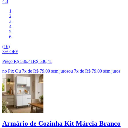
4.3
(16)
3% OFF
Preço R$ 536,41
R$
536
,
41
no Pix
Ou 7x de R$ 79,00 sem juros
ou
7
x de
R$ 79,00
sem juros
Armário de Cozinha Kit Márcia Branco