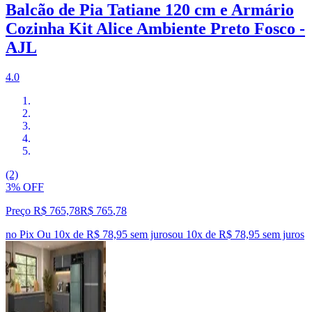
Balcão de Pia Tatiane 120 cm e Armário
Cozinha Kit Alice Ambiente Preto Fosco -
AJL
4.0
(2)
3% OFF
Preço R$ 765,78
R$
765
,
78
no Pix
Ou 10x de R$ 78,95 sem juros
ou
10
x de
R$ 78,95
sem juros