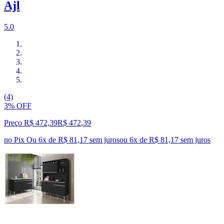
Ajl
5.0
(4)
3% OFF
Preço R$ 472,39
R$
472
,
39
no Pix
Ou 6x de R$ 81,17 sem juros
ou
6
x de
R$ 81,17
sem juros