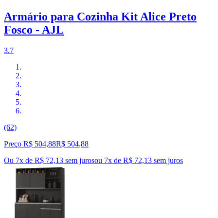
Armário para Cozinha Kit Alice Preto
Fosco - AJL
3.7
(62)
Preço R$ 504,88
R$
504
,
88
Ou 7x de R$ 72,13 sem juros
ou
7
x de
R$ 72,13
sem juros