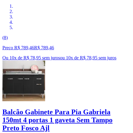
(8)
Preço R$ 789,46
R$
789
,
46
Ou 10x de R$ 78,95 sem juros
ou
10
x de
R$ 78,95
sem juros
Balcão Gabinete Para Pia Gabriela
150mt 4 portas 1 gaveta Sem Tampo
Preto Fosco Ajl