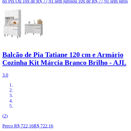
no Pix
Ou 10x de R$ 77,91 sem juros
ou
10
x de
R$ 77,91
sem juros
Balcão de Pia Tatiane 120 cm e Armário
Cozinha Kit Márcia Branco Brilho - AJL
3.0
(2)
Preço R$ 722,16
R$
722
,
16