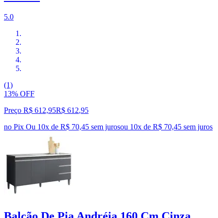
5.0
(1)
13% OFF
Preço R$ 612,95
R$
612
,
95
no Pix
Ou 10x de R$ 70,45 sem juros
ou
10
x de
R$ 70,45
sem juros
Balcão De Pia Andréia 160 Cm Cinza