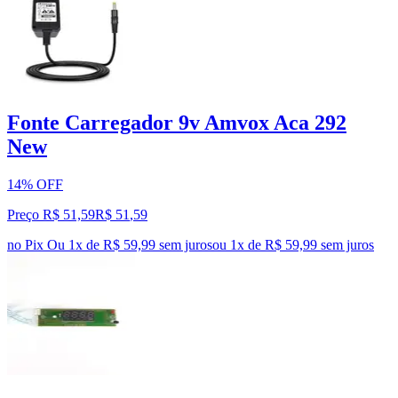
Fonte Carregador 9v Amvox Aca 292
New
14% OFF
Preço R$ 51,59
R$
51
,
59
no Pix
Ou 1x de R$ 59,99 sem juros
ou
1
x de
R$ 59,99
sem juros