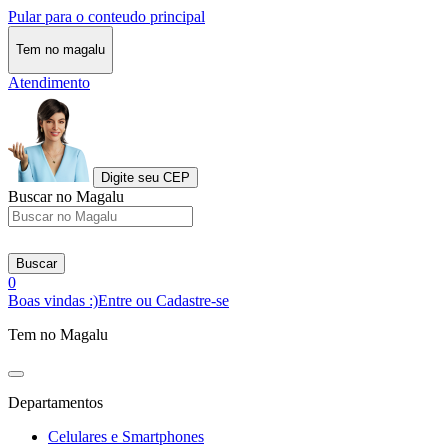
Pular para o conteudo principal
Tem no magalu
Atendimento
Digite seu CEP
Buscar no Magalu
Buscar
0
Boas vindas :)
Entre ou Cadastre-se
Tem no Magalu
Departamentos
Celulares e Smartphones