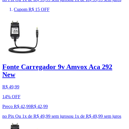
Cupom R$ 15 OFF
Fonte Carregador 9v Amvox Aca 292
New
R$ 49,99
14% OFF
Preço R$ 42,99
R$
42
,
99
no Pix
Ou 1x de R$ 49,99 sem juros
ou
1
x de
R$ 49,99
sem juros