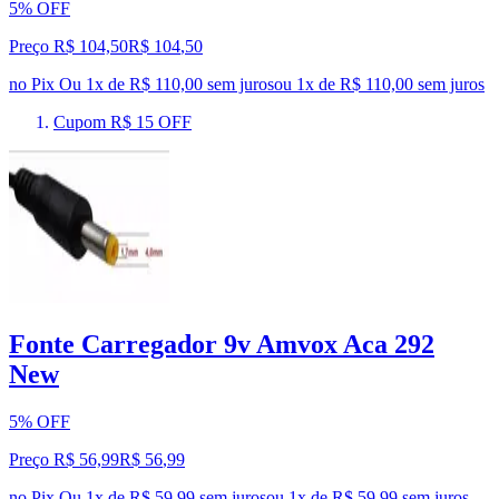
5% OFF
Preço R$ 104,50
R$
104
,
50
no Pix
Ou 1x de R$ 110,00 sem juros
ou
1
x de
R$ 110,00
sem juros
Cupom R$ 15 OFF
Fonte Carregador 9v Amvox Aca 292
New
5% OFF
Preço R$ 56,99
R$
56
,
99
no Pix
Ou 1x de R$ 59,99 sem juros
ou
1
x de
R$ 59,99
sem juros