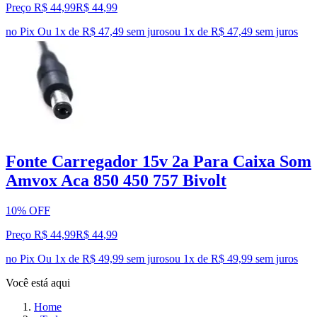
Preço R$ 44,99
R$
44
,
99
no Pix
Ou 1x de R$ 47,49 sem juros
ou
1
x de
R$ 47,49
sem juros
Fonte Carregador 15v 2a Para Caixa Som
Amvox Aca 850 450 757 Bivolt
10% OFF
Preço R$ 44,99
R$
44
,
99
no Pix
Ou 1x de R$ 49,99 sem juros
ou
1
x de
R$ 49,99
sem juros
Você está aqui
Home