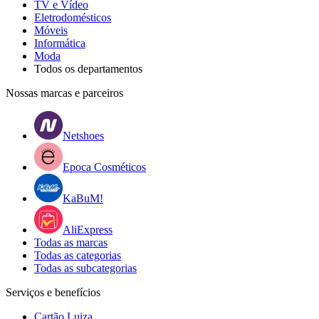
TV e Vídeo
Eletrodomésticos
Móveis
Informática
Moda
Todos os departamentos
Nossas marcas e parceiros
Netshoes
Epoca Cosméticos
KaBuM!
AliExpress
Todas as marcas
Todas as categorias
Todas as subcategorias
Serviços e benefícios
Cartão Luiza