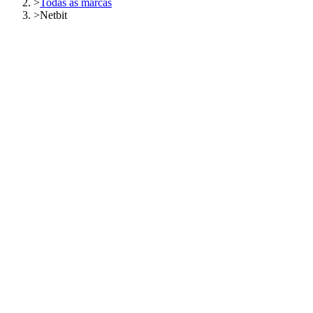
>
Todas as marcas
>
Netbit