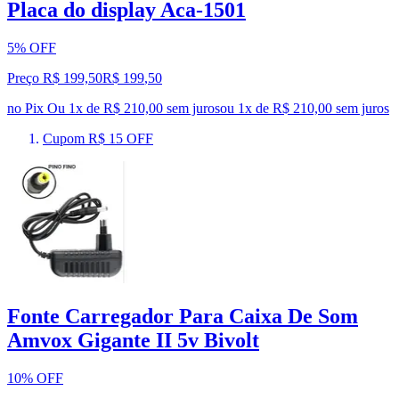
Placa do display Aca-1501
5% OFF
Preço R$ 199,50
R$
199
,
50
no Pix
Ou 1x de R$ 210,00 sem juros
ou
1
x de
R$ 210,00
sem juros
Cupom R$ 15 OFF
Fonte Carregador Para Caixa De Som
Amvox Gigante II 5v Bivolt
10% OFF