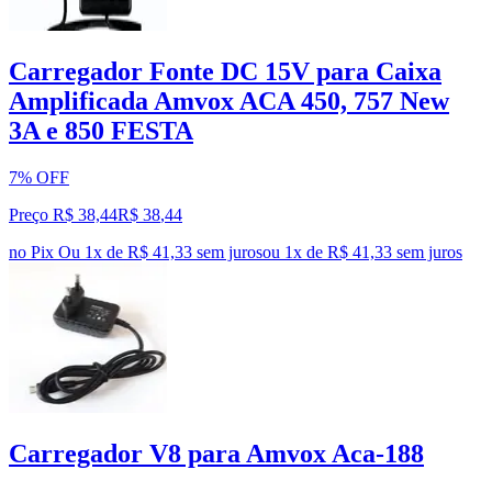
Carregador Fonte DC 15V para Caixa
Amplificada Amvox ACA 450, 757 New
3A e 850 FESTA
7% OFF
Preço R$ 38,44
R$
38
,
44
no Pix
Ou 1x de R$ 41,33 sem juros
ou
1
x de
R$ 41,33
sem juros
Carregador V8 para Amvox Aca-188