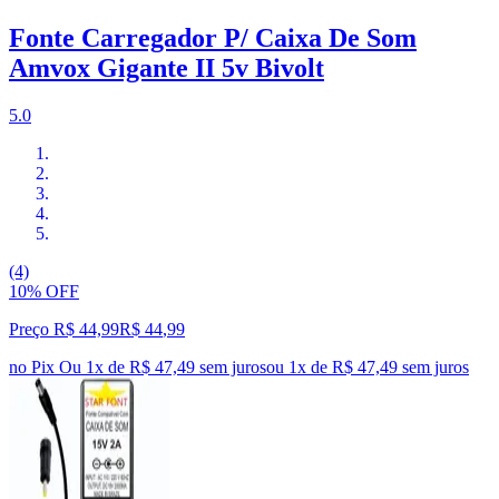
Fonte Carregador P/ Caixa De Som
Amvox Gigante II 5v Bivolt
5.0
(4)
10% OFF
Preço R$ 44,99
R$
44
,
99
no Pix
Ou 1x de R$ 47,49 sem juros
ou
1
x de
R$ 47,49
sem juros