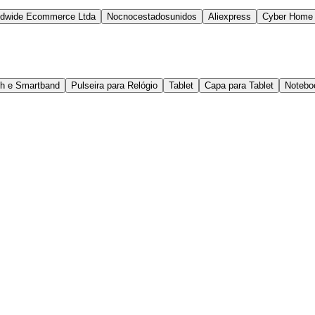
ldwide Ecommerce Ltda
Nocnocestadosunidos
Aliexpress
Cyber Home
ch e Smartband
Pulseira para Relógio
Tablet
Capa para Tablet
Notebo