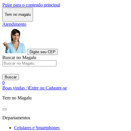
Pular para o conteudo principal
Tem no magalu
Atendimento
Digite seu CEP
Buscar no Magalu
Buscar
0
Boas vindas :)
Entre ou Cadastre-se
Tem no Magalu
Departamentos
Celulares e Smartphones