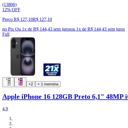
(13806)
12% OFF
Preço R$ 127,10
R$
127
,
10
no Pix
Ou 1x de R$ 144,43 sem juros
ou
1
x de
R$ 144,43
sem juros
Full
+2
+ 1 memória
Apple iPhone 16 128GB Preto 6,1" 48MP 
4.9