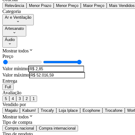
Relevância
Menor Prazo
Menor Preço
Maior Preço
Mais Vendidos
Categoria
Ar e Ventilação
Artesanato
Áudio
Mostrar todos
Preço
Valor mínimo
Valor máximo
Entrega
Full
Avaliação
5
4
3
2
1
Vendido por
Magalu
Kabum!
Trocafy
Loja Iplace
Ecophone
Trocafone
Wor
Mostrar todos
Tipo de compra
Compra nacional
Compra internacional
Tipo de produto