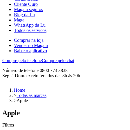
Cliente Ouro
Magalu seguros
Blog da Lu
Maga +
WhatsApp da Lu
Todos os serviços
Comprar na loja
Vender no Magalu
Baixe o aplicativo
Compre pelo telefone
Compre pelo chat
Número de telefone 0800 773 3838
Seg. à Dom. exceto feriados das 8h às 20h
Home
>
Todas as marcas
>
Apple
Apple
Filtros