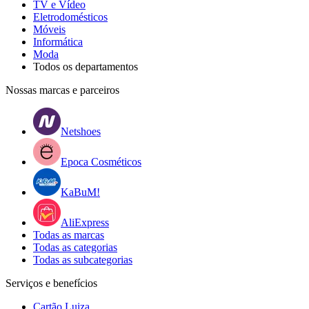
TV e Vídeo
Eletrodomésticos
Móveis
Informática
Moda
Todos os departamentos
Nossas marcas e parceiros
Netshoes
Epoca Cosméticos
KaBuM!
AliExpress
Todas as marcas
Todas as categorias
Todas as subcategorias
Serviços e benefícios
Cartão Luiza