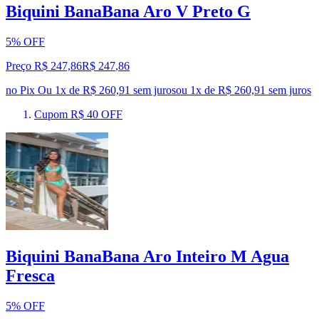
Biquini BanaBana Aro V Preto G
5% OFF
Preço R$ 247,86
R$
247
,
86
no Pix
Ou 1x de R$ 260,91 sem juros
ou
1
x de
R$ 260,91
sem juros
Cupom R$ 40 OFF
Biquini BanaBana Aro Inteiro M Agua
Fresca
5% OFF