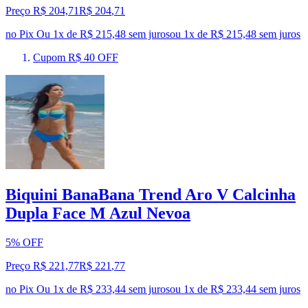
Preço R$ 204,71
R$
204
,
71
no Pix
Ou 1x de R$ 215,48 sem juros
ou
1
x de
R$ 215,48
sem juros
Cupom R$ 40 OFF
Biquini BanaBana Trend Aro V Calcinha
Dupla Face M Azul Nevoa
5% OFF
Preço R$ 221,77
R$
221
,
77
no Pix
Ou 1x de R$ 233,44 sem juros
ou
1
x de
R$ 233,44
sem juros