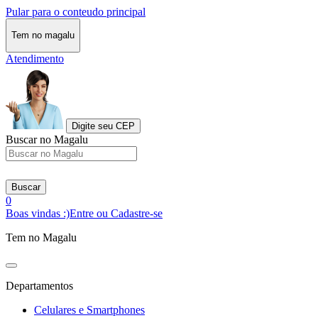
Pular para o conteudo principal
Tem no magalu
Atendimento
Digite seu CEP
Buscar no Magalu
Buscar
0
Boas vindas :)
Entre ou Cadastre-se
Tem no Magalu
Departamentos
Celulares e Smartphones