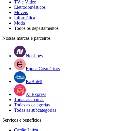
TV e Vídeo
Eletrodomésticos
Móveis
Informática
Moda
Todos os departamentos
Nossas marcas e parceiros
Netshoes
Epoca Cosméticos
KaBuM!
AliExpress
Todas as marcas
Todas as categorias
Todas as subcategorias
Serviços e benefícios
Cartão Luiza