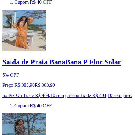
Cupom R$ 40 OFF
Saida de Praia BanaBana P Flor Solar
5% OFF
Preço R$ 383,90
R$
383
,
90
no Pix
Ou 1x de R$ 404,10 sem juros
ou
1
x de
R$ 404,10
sem juros
Cupom R$ 40 OFF