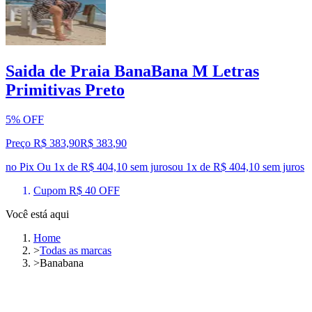
Saida de Praia BanaBana M Letras
Primitivas Preto
5% OFF
Preço R$ 383,90
R$
383
,
90
no Pix
Ou 1x de R$ 404,10 sem juros
ou
1
x de
R$ 404,10
sem juros
Cupom R$ 40 OFF
Você está aqui
Home
>
Todas as marcas
>
Banabana