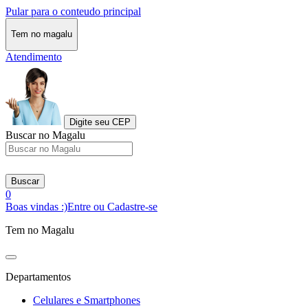
Pular para o conteudo principal
Tem no magalu
Atendimento
Digite seu CEP
Buscar no Magalu
Buscar
0
Boas vindas :)
Entre ou Cadastre-se
Tem no Magalu
Departamentos
Celulares e Smartphones