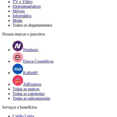
TV e Vídeo
Eletrodomésticos
Móveis
Informática
Moda
Todos os departamentos
Nossas marcas e parceiros
Netshoes
Epoca Cosméticos
KaBuM!
AliExpress
Todas as marcas
Todas as categorias
Todas as subcategorias
Serviços e benefícios
Cartão Luiza