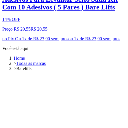
Com 10 Adesivos ( 5 Pares ) Bare Lifts
14% OFF
Preço R$ 20,55
R$
20
,
55
no Pix
Ou 1x de R$ 23,90 sem juros
ou
1
x de
R$ 23,90
sem juros
Você está aqui
Home
>
Todas as marcas
>
Barelifts