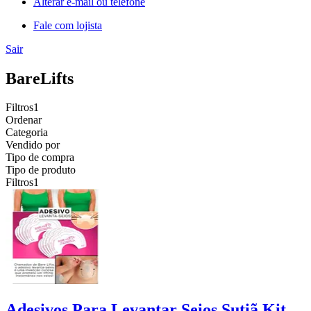
Alterar e-mail ou telefone
Fale com lojista
Sair
BareLifts
Filtros
1
Ordenar
Categoria
Vendido por
Tipo de compra
Tipo de produto
Filtros
1
Adesivos Para Levantar Seios Sutiã Kit