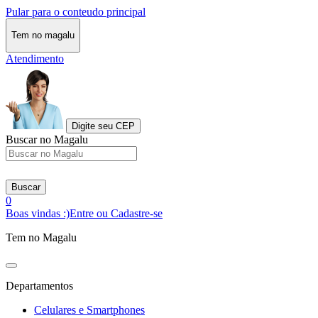
Pular para o conteudo principal
Tem no magalu
Atendimento
Digite seu CEP
Buscar no Magalu
Buscar
0
Boas vindas :)
Entre ou Cadastre-se
Tem no Magalu
Departamentos
Celulares e Smartphones