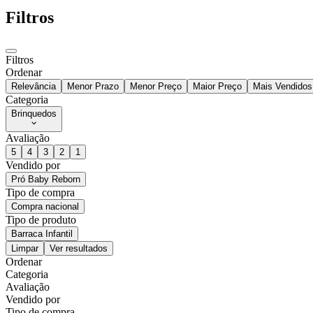
Filtros
Filtros
Ordenar
Relevância
Menor Prazo
Menor Preço
Maior Preço
Mais Vendidos
Categoria
Brinquedos
Avaliação
5
4
3
2
1
Vendido por
Pró Baby Reborn
Tipo de compra
Compra nacional
Tipo de produto
Barraca Infantil
Limpar
Ver resultados
Ordenar
Categoria
Avaliação
Vendido por
Tipo de compra