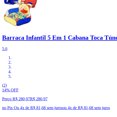
Barraca Infantil 5 Em 1 Cabana Toca Túnel
5.0
(2)
14% OFF
Preço R$ 280,97
R$
280
,
97
no Pix
Ou 4x de R$ 81,68 sem juros
ou
4
x de
R$ 81,68
sem juros