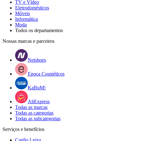
TV e Vídeo
Eletrodomésticos
Móveis
Informática
Moda
Todos os departamentos
Nossas marcas e parceiros
Netshoes
Epoca Cosméticos
KaBuM!
AliExpress
Todas as marcas
Todas as categorias
Todas as subcategorias
Serviços e benefícios
Cartão Luiza