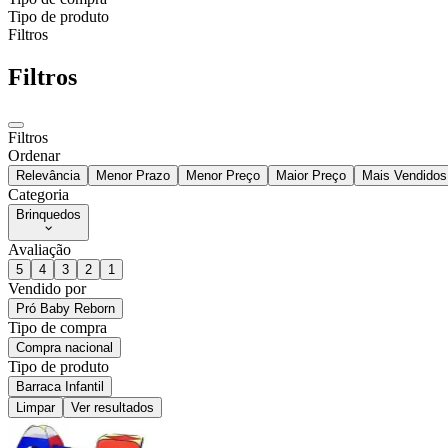
Tipo de produto
Filtros
Filtros
Filtros
Ordenar
Relevância
Menor Prazo
Menor Preço
Maior Preço
Mais Vendidos
Categoria
Brinquedos
Avaliação
5
4
3
2
1
Vendido por
Pró Baby Reborn
Tipo de compra
Compra nacional
Tipo de produto
Barraca Infantil
Limpar
Ver resultados