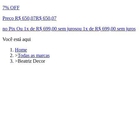
7% OFF
Preço R$ 650,07
R$
650
,
07
no Pix
Ou 1x de R$ 699,00 sem juros
ou
1
x de
R$ 699,00
sem juros
Você está aqui
Home
>
Todas as marcas
>
Beatriz Decor