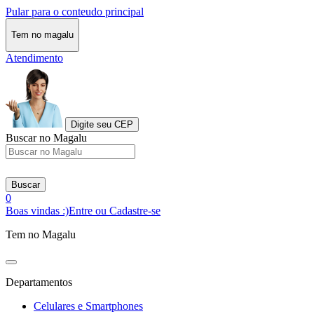
Pular para o conteudo principal
Tem no magalu
Atendimento
Digite seu CEP
Buscar no Magalu
Buscar
0
Boas vindas :)
Entre ou Cadastre-se
Tem no Magalu
Departamentos
Celulares e Smartphones