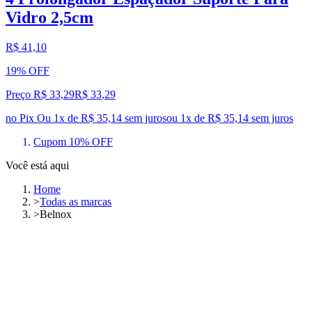
Vidro 2,5cm
R$ 41,10
19% OFF
Preço R$ 33,29
R$
33
,
29
no Pix
Ou 1x de R$ 35,14 sem juros
ou
1
x de
R$ 35,14
sem juros
Cupom 10% OFF
Você está aqui
Home
>
Todas as marcas
>
Belnox