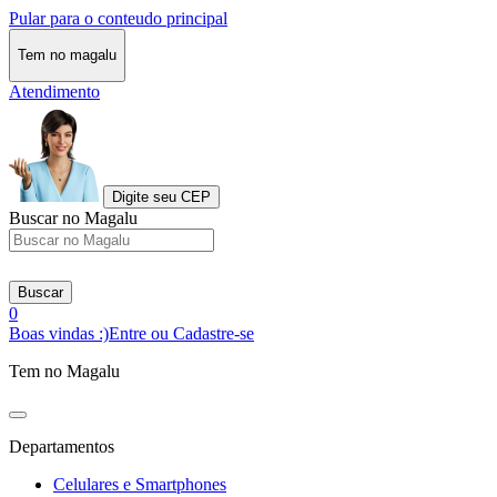
Pular para o conteudo principal
Tem no magalu
Atendimento
Digite seu CEP
Buscar no Magalu
Buscar
0
Boas vindas :)
Entre ou Cadastre-se
Tem no Magalu
Departamentos
Celulares e Smartphones