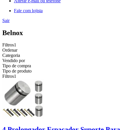
Alterar e-mail ou telefone
Fale com lojista
Sair
Belnox
Filtros
1
Ordenar
Categoria
Vendido por
Tipo de compra
Tipo de produto
Filtros
1
4 Prolongador Espaçador Suporte Para