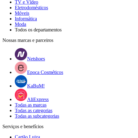
TV e Vídeo
Eletrodomésticos
Móveis
Informática
Moda
Todos os departamentos
Nossas marcas e parceiros
Netshoes
Epoca Cosméticos
KaBuM!
AliExpress
Todas as marcas
Todas as categorias
Todas as subcategorias
Serviços e benefícios
Cartão Luiza