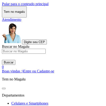
Pular para o conteudo principal
Tem no magalu
Atendimento
Digite seu CEP
Buscar no Magalu
Buscar
0
Boas vindas :)
Entre ou Cadastre-se
Tem no Magalu
Departamentos
Celulares e Smartphones