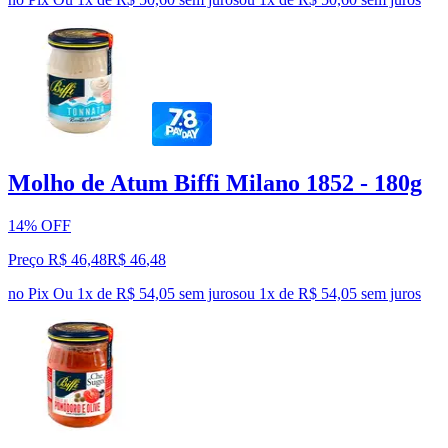
Molho de Atum Biffi Milano 1852 - 180g
14% OFF
Preço R$ 46,48
R$
46
,
48
no Pix
Ou 1x de R$ 54,05 sem juros
ou
1
x de
R$ 54,05
sem juros