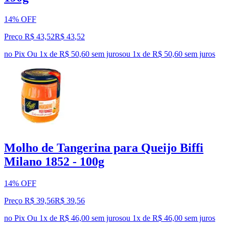
14% OFF
Preço R$ 43,52
R$
43
,
52
no Pix
Ou 1x de R$ 50,60 sem juros
ou
1
x de
R$ 50,60
sem juros
Molho de Tangerina para Queijo Biffi
Milano 1852 - 100g
14% OFF
Preço R$ 39,56
R$
39
,
56
no Pix
Ou 1x de R$ 46,00 sem juros
ou
1
x de
R$ 46,00
sem juros