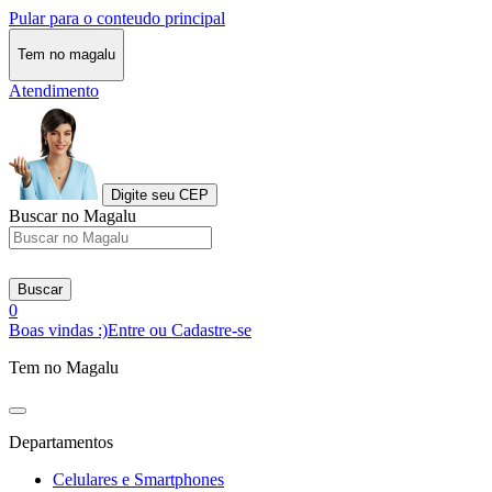
Pular para o conteudo principal
Tem no magalu
Atendimento
Digite seu CEP
Buscar no Magalu
Buscar
0
Boas vindas :)
Entre ou Cadastre-se
Tem no Magalu
Departamentos
Celulares e Smartphones