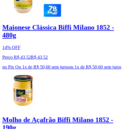
Maionese Clássica Biffi Milano 1852 -
480g
14% OFF
Preço R$ 43,52
R$
43
,
52
no Pix
Ou 1x de R$ 50,60 sem juros
ou
1
x de
R$ 50,60
sem juros
Molho de Açafrão Biffi Milano 1852 -
190g