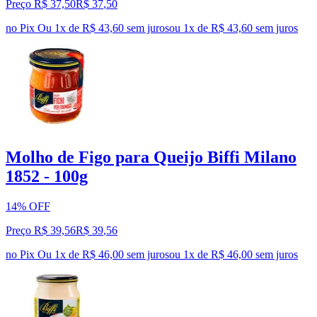
Preço R$ 37,50
R$
37
,
50
no Pix
Ou 1x de R$ 43,60 sem juros
ou
1
x de
R$ 43,60
sem juros
Molho de Figo para Queijo Biffi Milano
1852 - 100g
14% OFF
Preço R$ 39,56
R$
39
,
56
no Pix
Ou 1x de R$ 46,00 sem juros
ou
1
x de
R$ 46,00
sem juros