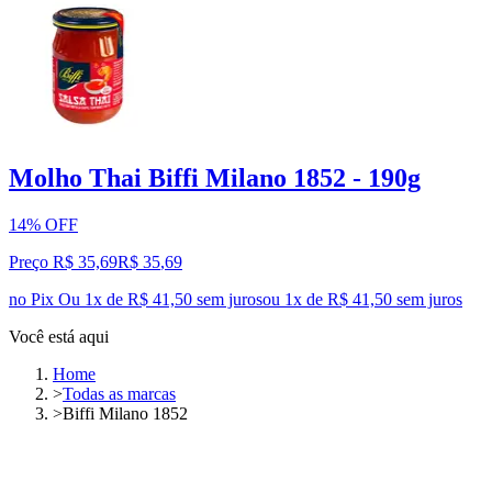
Molho Thai Biffi Milano 1852 - 190g
14% OFF
Preço R$ 35,69
R$
35
,
69
no Pix
Ou 1x de R$ 41,50 sem juros
ou
1
x de
R$ 41,50
sem juros
Você está aqui
Home
>
Todas as marcas
>
Biffi Milano 1852