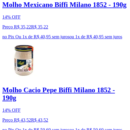
Molho Mexicano Biffi Milano 1852 - 190g
14% OFF
Preço R$ 35,22
R$
35
,
22
no Pix
Ou 1x de R$ 40,95 sem juros
ou
1
x de
R$ 40,95
sem juros
Molho Cacio Pepe Biffi Milano 1852 -
190g
14% OFF
Preço R$ 43,52
R$
43
,
52
no Pix
Ou 1x de R$ 50,60 sem juros
ou
1
x de
R$ 50,60
sem juros