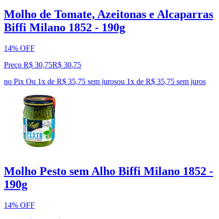
Molho de Tomate, Azeitonas e Alcaparras
Biffi Milano 1852 - 190g
14% OFF
Preço R$ 30,75
R$
30
,
75
no Pix
Ou 1x de R$ 35,75 sem juros
ou
1
x de
R$ 35,75
sem juros
Molho Pesto sem Alho Biffi Milano 1852 -
190g
14% OFF