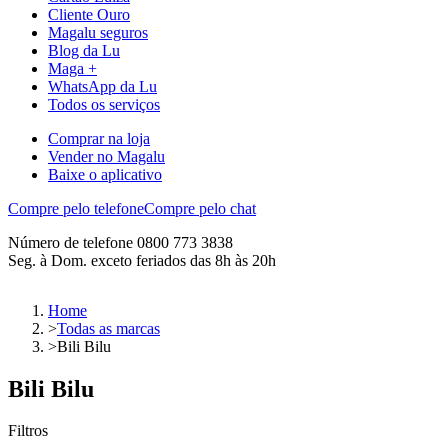
Cliente Ouro
Magalu seguros
Blog da Lu
Maga +
WhatsApp da Lu
Todos os serviços
Comprar na loja
Vender no Magalu
Baixe o aplicativo
Compre pelo telefone
Compre pelo chat
Número de telefone 0800 773 3838
Seg. à Dom. exceto feriados das 8h às 20h
Home
>
Todas as marcas
>
Bili Bilu
Bili Bilu
Filtros