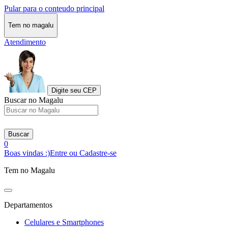
Pular para o conteudo principal
Tem no magalu
Atendimento
Digite seu CEP
Buscar no Magalu
Buscar
0
Boas vindas :)
Entre ou Cadastre-se
Tem no Magalu
Departamentos
Celulares e Smartphones