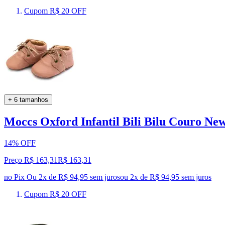
Cupom R$ 20 OFF
+ 6 tamanhos
Moccs Oxford Infantil Bili Bilu Couro Ne
14% OFF
Preço R$ 163,31
R$
163
,
31
no Pix
Ou 2x de R$ 94,95 sem juros
ou
2
x de
R$ 94,95
sem juros
Cupom R$ 20 OFF