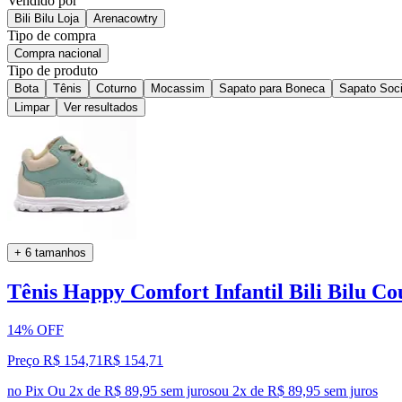
Vendido por
Bili Bilu Loja
Arenacowtry
Tipo de compra
Compra nacional
Tipo de produto
Bota
Tênis
Coturno
Mocassim
Sapato para Boneca
Sapato Soci
Limpar
Ver resultados
+ 6 tamanhos
Tênis Happy Comfort Infantil Bili Bilu Co
14% OFF
Preço R$ 154,71
R$
154
,
71
no Pix
Ou 2x de R$ 89,95 sem juros
ou
2
x de
R$ 89,95
sem juros