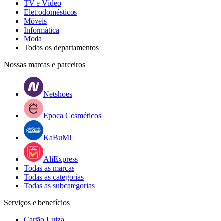
TV e Vídeo
Eletrodomésticos
Móveis
Informática
Moda
Todos os departamentos
Nossas marcas e parceiros
Netshoes
Epoca Cosméticos
KaBuM!
AliExpress
Todas as marcas
Todas as categorias
Todas as subcategorias
Serviços e benefícios
Cartão Luiza