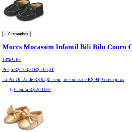
+ 6 tamanhos
Moccs Mocassim Infantil Bili Bilu Couro
14% OFF
Preço R$ 163,31
R$
163
,
31
no Pix
Ou 2x de R$ 94,95 sem juros
ou
2
x de
R$ 94,95
sem juros
Cupom R$ 20 OFF