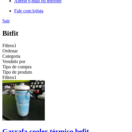
Alterar e-mail ou telefone
Fale com lojista
Sair
Bitfit
Filtros
1
Ordenar
Categoria
Vendido por
Tipo de compra
Tipo de produto
Filtros
1
Garrafa cooler térmico befit