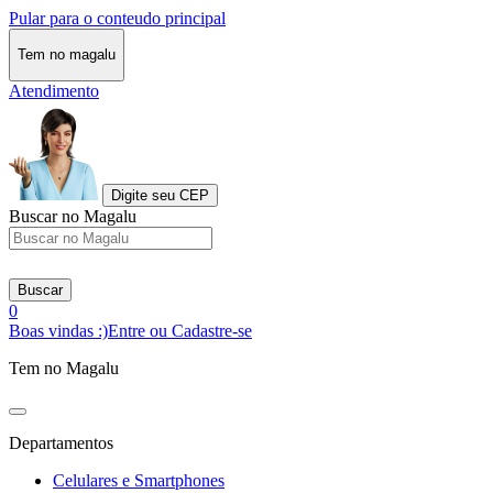
Pular para o conteudo principal
Tem no magalu
Atendimento
Digite seu CEP
Buscar no Magalu
Buscar
0
Boas vindas :)
Entre ou Cadastre-se
Tem no Magalu
Departamentos
Celulares e Smartphones