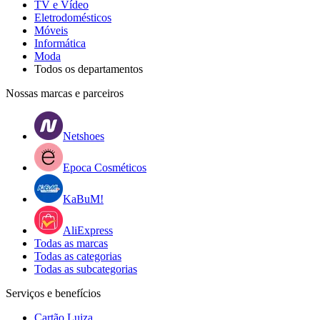
TV e Vídeo
Eletrodomésticos
Móveis
Informática
Moda
Todos os departamentos
Nossas marcas e parceiros
Netshoes
Epoca Cosméticos
KaBuM!
AliExpress
Todas as marcas
Todas as categorias
Todas as subcategorias
Serviços e benefícios
Cartão Luiza