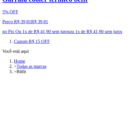
5% OFF
Preço R$ 39,81
R$
39
,
81
no Pix
Ou 1x de R$ 41,90 sem juros
ou
1
x de
R$ 41,90
sem juros
Cupom R$ 15 OFF
Você está aqui
Home
>
Todas as marcas
>
Bitfit