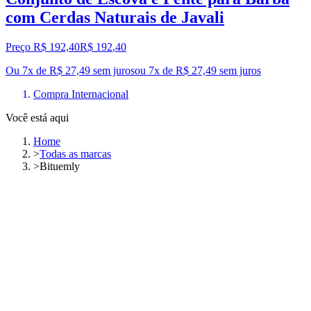
com Cerdas Naturais de Javali
Preço R$ 192,40
R$
192
,
40
Ou 7x de R$ 27,49 sem juros
ou
7
x de
R$ 27,49
sem juros
Compra Internacional
Você está aqui
Home
>
Todas as marcas
>
Bituemly