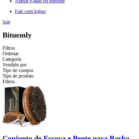
Alterar e-mail ou telefone
Fale com lojista
Sair
Bituemly
Filtros
Ordenar
Categoria
Vendido por
Tipo de compra
Tipo de produto
Filtros
Conjunto de Escova e Pente para Barba