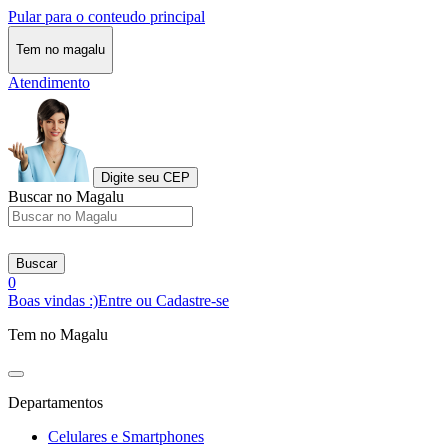
Pular para o conteudo principal
Tem no magalu
Atendimento
Digite seu CEP
Buscar no Magalu
Buscar
0
Boas vindas :)
Entre ou Cadastre-se
Tem no Magalu
Departamentos
Celulares e Smartphones