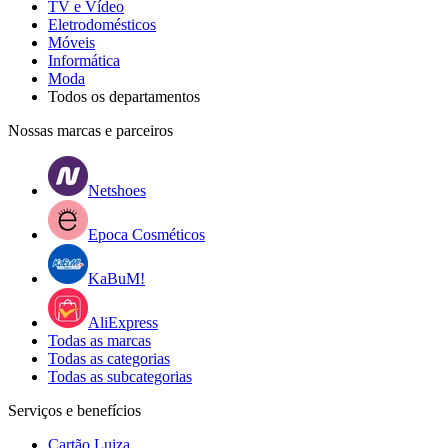
TV e Vídeo
Eletrodomésticos
Móveis
Informática
Moda
Todos os departamentos
Nossas marcas e parceiros
Netshoes
Epoca Cosméticos
KaBuM!
AliExpress
Todas as marcas
Todas as categorias
Todas as subcategorias
Serviços e benefícios
Cartão Luiza