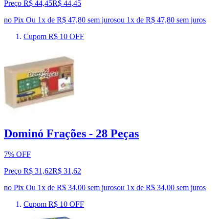
Preço R$ 44,45
R$
44
,
45
no Pix
Ou 1x de R$ 47,80 sem juros
ou
1
x de
R$ 47,80
sem juros
Cupom R$ 10 OFF
Dominó Frações - 28 Peças
7% OFF
Preço R$ 31,62
R$
31
,
62
no Pix
Ou 1x de R$ 34,00 sem juros
ou
1
x de
R$ 34,00
sem juros
Cupom R$ 10 OFF