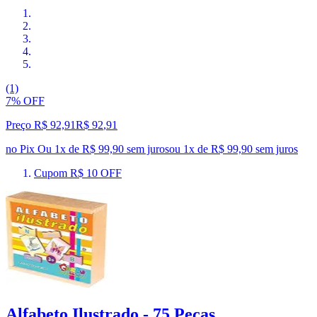
(1)
7% OFF
Preço R$ 92,91
R$
92
,
91
no Pix
Ou 1x de R$ 99,90 sem juros
ou
1
x de
R$ 99,90
sem juros
Cupom R$ 10 OFF
Alfabeto Ilustrado - 75 Peças