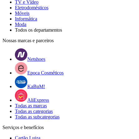
TV e Vídeo
Eletrodomésticos
Móveis
Informática
Moda
Todos os departamentos
Nossas marcas e parceiros
Netshoes
Epoca Cosméticos
KaBuM!
AliExpress
Todas as marcas
Todas as categorias
Todas as subcategorias
Serviços e benefícios
Cartão Luiza