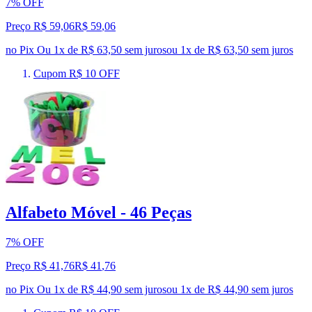
7% OFF
Preço R$ 59,06
R$
59
,
06
no Pix
Ou 1x de R$ 63,50 sem juros
ou
1
x de
R$ 63,50
sem juros
Cupom R$ 10 OFF
Alfabeto Móvel - 46 Peças
7% OFF
Preço R$ 41,76
R$
41
,
76
no Pix
Ou 1x de R$ 44,90 sem juros
ou
1
x de
R$ 44,90
sem juros