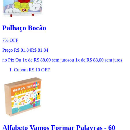
Palhaço Bocão
7% OFF
Preço R$ 81,84
R$
81
,
84
no Pix
Ou 1x de R$ 88,00 sem juros
ou
1
x de
R$ 88,00
sem juros
Cupom R$ 10 OFF
Alfabeto Vamos Formar Palavras - 60