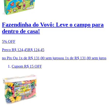
Fazendinha do Vovô: Leve o campo para
dentro de casa!
5% OFF
Preço R$ 124,45
R$
124
,
45
no Pix
Ou 1x de R$ 131,00 sem juros
ou
1
x de
R$ 131,00
sem juros
Cupom R$ 15 OFF