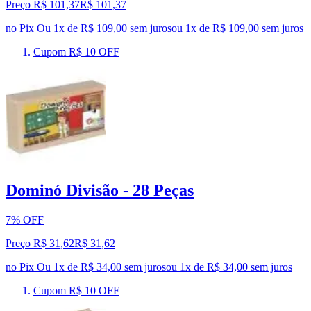
Preço R$ 101,37
R$
101
,
37
no Pix
Ou 1x de R$ 109,00 sem juros
ou
1
x de
R$ 109,00
sem juros
Cupom R$ 10 OFF
Dominó Divisão - 28 Peças
7% OFF
Preço R$ 31,62
R$
31
,
62
no Pix
Ou 1x de R$ 34,00 sem juros
ou
1
x de
R$ 34,00
sem juros
Cupom R$ 10 OFF