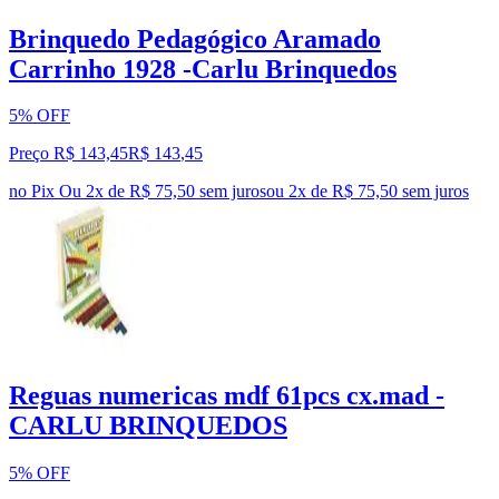
Brinquedo Pedagógico Aramado
Carrinho 1928 -Carlu Brinquedos
5% OFF
Preço R$ 143,45
R$
143
,
45
no Pix
Ou 2x de R$ 75,50 sem juros
ou
2
x de
R$ 75,50
sem juros
Reguas numericas mdf 61pcs cx.mad -
CARLU BRINQUEDOS
5% OFF