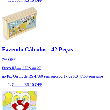
Cupom R$ 10 OFF
Fazendo Cálculos - 42 Peças
7% OFF
Preço R$ 44,27
R$
44
,
27
no Pix
Ou 1x de R$ 47,60 sem juros
ou
1
x de
R$ 47,60
sem juros
Cupom R$ 10 OFF