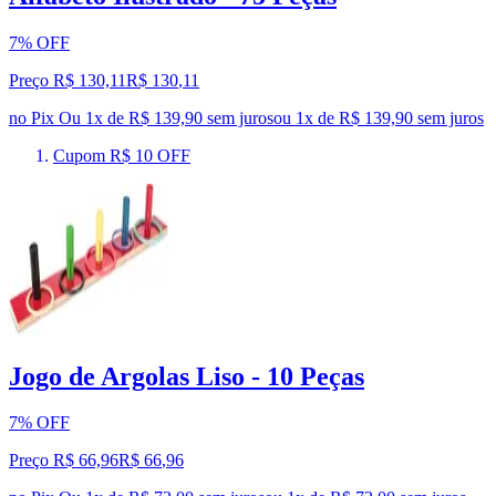
7% OFF
Preço R$ 130,11
R$
130
,
11
no Pix
Ou 1x de R$ 139,90 sem juros
ou
1
x de
R$ 139,90
sem juros
Cupom R$ 10 OFF
Jogo de Argolas Liso - 10 Peças
7% OFF
Preço R$ 66,96
R$
66
,
96