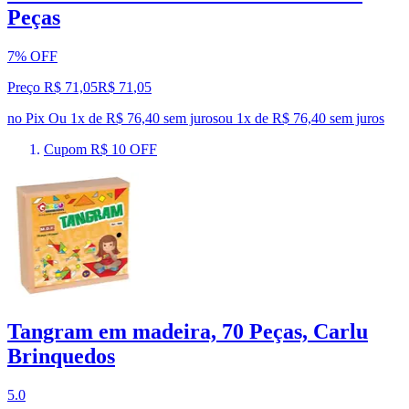
Peças
7% OFF
Preço R$ 71,05
R$
71
,
05
no Pix
Ou 1x de R$ 76,40 sem juros
ou
1
x de
R$ 76,40
sem juros
Cupom R$ 10 OFF
Tangram em madeira, 70 Peças, Carlu
Brinquedos
5.0