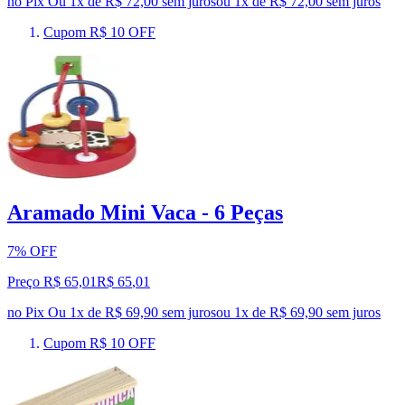
no Pix
Ou 1x de R$ 72,00 sem juros
ou
1
x de
R$ 72,00
sem juros
Cupom R$ 10 OFF
Aramado Mini Vaca - 6 Peças
7% OFF
Preço R$ 65,01
R$
65
,
01
no Pix
Ou 1x de R$ 69,90 sem juros
ou
1
x de
R$ 69,90
sem juros
Cupom R$ 10 OFF