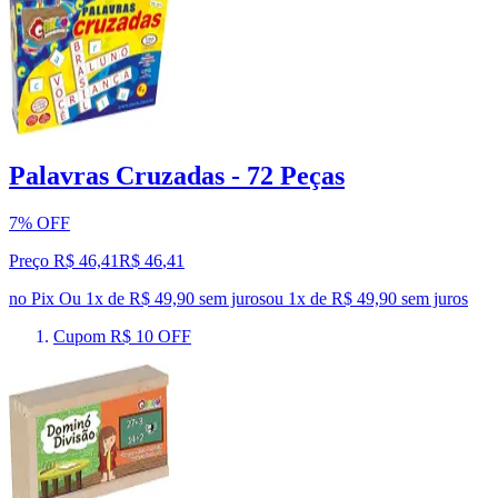
Palavras Cruzadas - 72 Peças
7% OFF
Preço R$ 46,41
R$
46
,
41
no Pix
Ou 1x de R$ 49,90 sem juros
ou
1
x de
R$ 49,90
sem juros
Cupom R$ 10 OFF