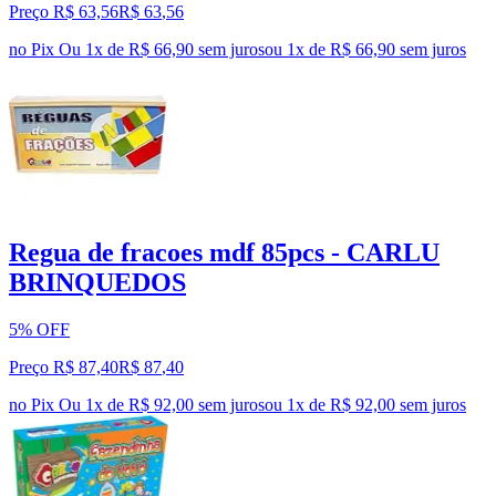
Preço R$ 63,56
R$
63
,
56
no Pix
Ou 1x de R$ 66,90 sem juros
ou
1
x de
R$ 66,90
sem juros
Regua de fracoes mdf 85pcs - CARLU
BRINQUEDOS
5% OFF
Preço R$ 87,40
R$
87
,
40
no Pix
Ou 1x de R$ 92,00 sem juros
ou
1
x de
R$ 92,00
sem juros