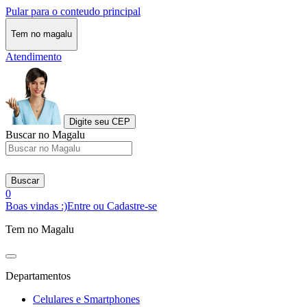
Pular para o conteudo principal
Tem no magalu
Atendimento
Digite seu CEP
Buscar no Magalu
Buscar
0
Boas vindas :)
Entre ou Cadastre-se
Tem no Magalu
Departamentos
Celulares e Smartphones