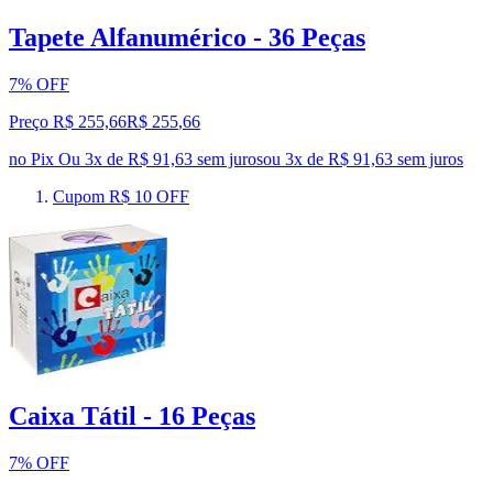
Tapete Alfanumérico - 36 Peças
7% OFF
Preço R$ 255,66
R$
255
,
66
no Pix
Ou 3x de R$ 91,63 sem juros
ou
3
x de
R$ 91,63
sem juros
Cupom R$ 10 OFF
Caixa Tátil - 16 Peças
7% OFF