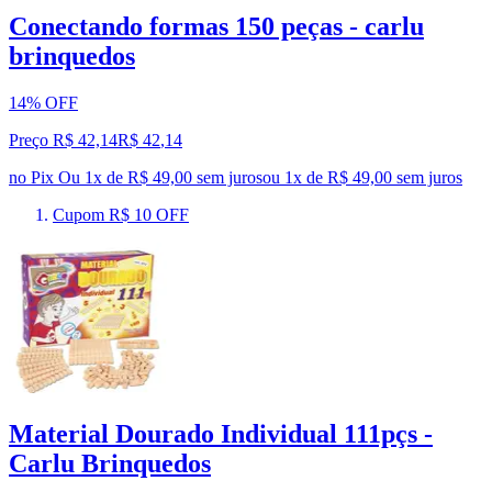
Conectando formas 150 peças - carlu
brinquedos
14% OFF
Preço R$ 42,14
R$
42
,
14
no Pix
Ou 1x de R$ 49,00 sem juros
ou
1
x de
R$ 49,00
sem juros
Cupom R$ 10 OFF
Material Dourado Individual 111pçs -
Carlu Brinquedos