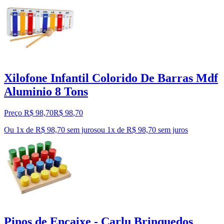
Xilofone Infantil Colorido De Barras Mdf
Aluminio 8 Tons
Preço R$ 98,70
R$
98
,
70
Ou 1x de R$ 98,70 sem juros
ou
1
x de
R$ 98,70
sem juros
Pinos de Encaixe - Carlu Brinquedos