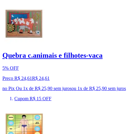
Quebra c.animais e filhotes-vaca
5% OFF
Preço R$ 24,61
R$
24
,
61
no Pix
Ou 1x de R$ 25,90 sem juros
ou
1
x de
R$ 25,90
sem juros
Cupom R$ 15 OFF