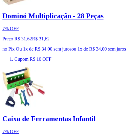
Dominó Multiplicação - 28 Peças
7% OFF
Preço R$ 31,62
R$
31
,
62
no Pix
Ou 1x de R$ 34,00 sem juros
ou
1
x de
R$ 34,00
sem juros
Cupom R$ 10 OFF
Caixa de Ferramentas Infantil
7% OFF