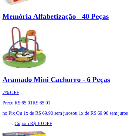
Memória Alfabetização - 40 Peças
Aramado Mini Cachorro - 6 Peças
7% OFF
Preço R$ 65,01
R$
65
,
01
no Pix
Ou 1x de R$ 69,90 sem juros
ou
1
x de
R$ 69,90
sem juros
Cupom R$ 10 OFF