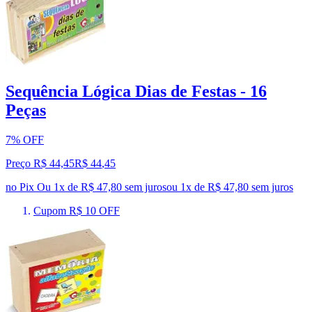
Sequência Lógica Dias de Festas - 16
Peças
7% OFF
Preço R$ 44,45
R$
44
,
45
no Pix
Ou 1x de R$ 47,80 sem juros
ou
1
x de
R$ 47,80
sem juros
Cupom R$ 10 OFF