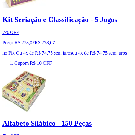
Kit Seriação e Classificação - 5 Jogos
7% OFF
Preço R$ 278,07
R$
278
,
07
no Pix
Ou 4x de R$ 74,75 sem juros
ou
4
x de
R$ 74,75
sem juros
Cupom R$ 10 OFF
Alfabeto Silábico - 150 Peças