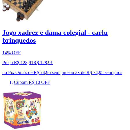
Jogo xadrez e dama colegial - carlu
brinquedos
14% OFF
Preço R$ 128,91
R$
128
,
91
no Pix
Ou 2x de R$ 74,95 sem juros
ou
2
x de
R$ 74,95
sem juros
Cupom R$ 10 OFF