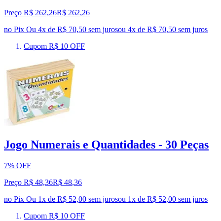
Preço R$ 262,26
R$
262
,
26
no Pix
Ou 4x de R$ 70,50 sem juros
ou
4
x de
R$ 70,50
sem juros
Cupom R$ 10 OFF
Jogo Numerais e Quantidades - 30 Peças
7% OFF
Preço R$ 48,36
R$
48
,
36
no Pix
Ou 1x de R$ 52,00 sem juros
ou
1
x de
R$ 52,00
sem juros
Cupom R$ 10 OFF