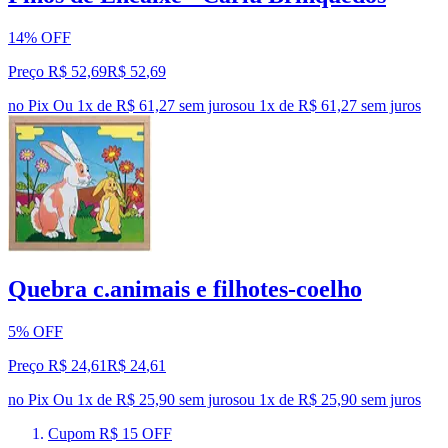
14% OFF
Preço R$ 52,69
R$
52
,
69
no Pix
Ou 1x de R$ 61,27 sem juros
ou
1
x de
R$ 61,27
sem juros
Quebra c.animais e filhotes-coelho
5% OFF
Preço R$ 24,61
R$
24
,
61
no Pix
Ou 1x de R$ 25,90 sem juros
ou
1
x de
R$ 25,90
sem juros
Cupom R$ 15 OFF