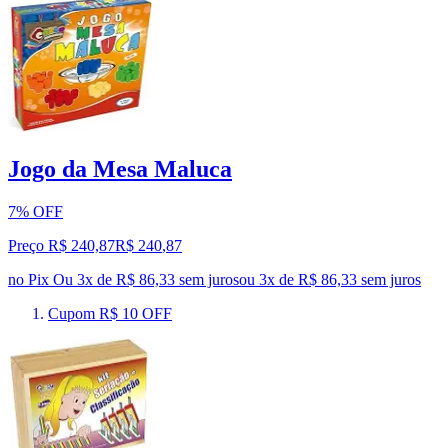
Jogo da Mesa Maluca
7% OFF
Preço R$ 240,87
R$
240
,
87
no Pix
Ou 3x de R$ 86,33 sem juros
ou
3
x de
R$ 86,33
sem juros
Cupom R$ 10 OFF