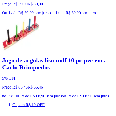
Preço R$ 39,90
R$
39
,
90
Ou 1x de R$ 39,90 sem juros
ou
1
x de
R$ 39,90
sem juros
Jogo de argolas liso-mdf 10 pc pvc enc. -
Carlu Brinquedos
5% OFF
Preço R$ 65,46
R$
65
,
46
no Pix
Ou 1x de R$ 68,90 sem juros
ou
1
x de
R$ 68,90
sem juros
Cupom R$ 10 OFF