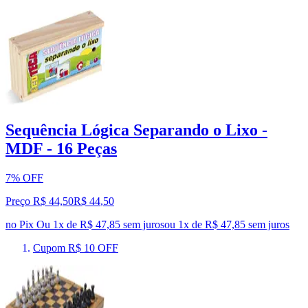
Sequência Lógica Separando o Lixo -
MDF - 16 Peças
7% OFF
Preço R$ 44,50
R$
44
,
50
no Pix
Ou 1x de R$ 47,85 sem juros
ou
1
x de
R$ 47,85
sem juros
Cupom R$ 10 OFF