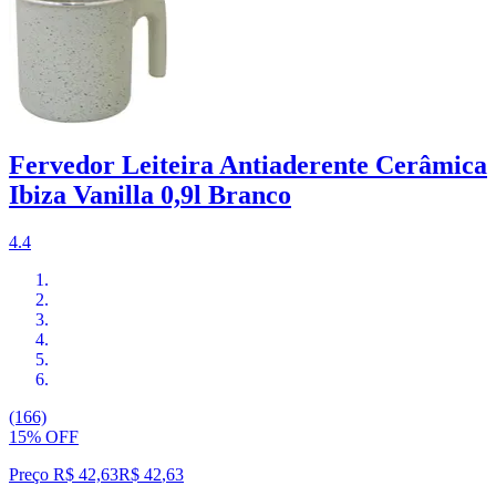
Fervedor Leiteira Antiaderente Cerâmica
Ibiza Vanilla 0,9l Branco
4.4
(166)
15% OFF
Preço R$ 42,63
R$
42
,
63