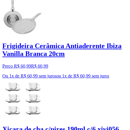
Frigideira Cerâmica Antiaderente Ibiza
Vanilla Branca 20cm
Preço R$ 60,99
R$
60
,
99
Ou 1x de R$ 60,99 sem juros
ou
1
x de
R$ 60,99
sem juros
Xicara de cha c/pires 190ml c/6 xivi056