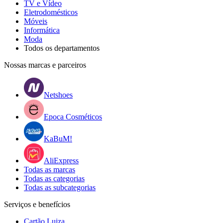
TV e Vídeo
Eletrodomésticos
Móveis
Informática
Moda
Todos os departamentos
Nossas marcas e parceiros
Netshoes
Epoca Cosméticos
KaBuM!
AliExpress
Todas as marcas
Todas as categorias
Todas as subcategorias
Serviços e benefícios
Cartão Luiza