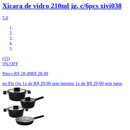
Xicara de vidro 210ml jg. c/6pcs xivi038
5.0
(15)
5% OFF
Preço R$ 28,49
R$
28
,
49
no Pix
Ou 1x de R$ 29,99 sem juros
ou
1
x de
R$ 29,99
sem juros