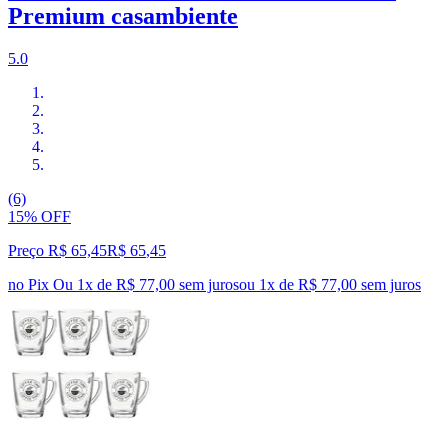
Premium casambiente
5.0
(6)
15% OFF
Preço R$ 65,45
R$
65
,
45
no Pix
Ou 1x de R$ 77,00 sem juros
ou
1
x de
R$ 77,00
sem juros