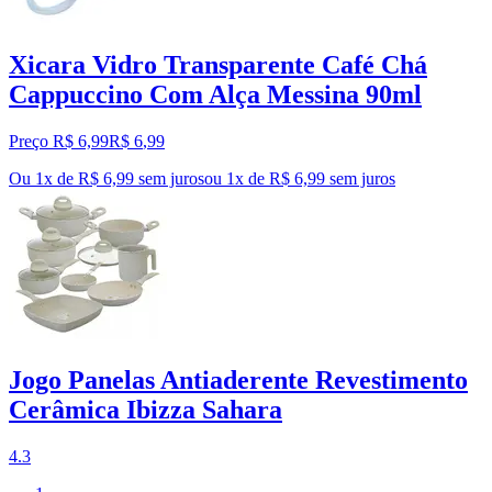
Xicara Vidro Transparente Café Chá
Cappuccino Com Alça Messina 90ml
Preço R$ 6,99
R$
6
,
99
Ou 1x de R$ 6,99 sem juros
ou
1
x de
R$ 6,99
sem juros
Jogo Panelas Antiaderente Revestimento
Cerâmica Ibizza Sahara
4.3