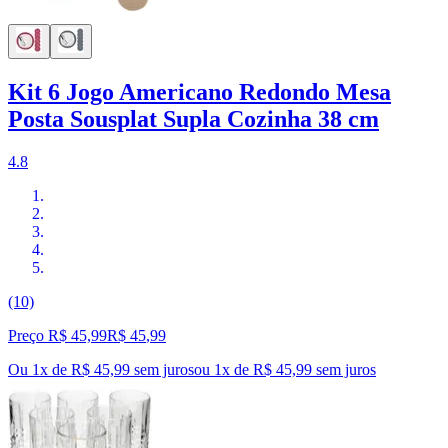
Kit 6 Jogo Americano Redondo Mesa
Posta Sousplat Supla Cozinha 38 cm
4.8
(10)
Preço R$ 45,99
R$
45
,
99
Ou 1x de R$ 45,99 sem juros
ou
1
x de
R$ 45,99
sem juros