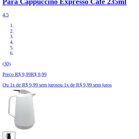
Para Cappuccino Expresso Café 235ml
4.5
(30)
Preço R$ 9,99
R$
9
,
99
Ou 1x de R$ 9,99 sem juros
ou
1
x de
R$ 9,99
sem juros