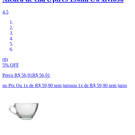
4.5
(8)
5% OFF
Preço R$ 56,91
R$
56
,
91
no Pix
Ou 1x de R$ 59,90 sem juros
ou
1
x de
R$ 59,90
sem juros