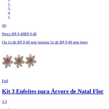
(8)
Preço R$ 9,49
R$
9
,
49
Ou 1x de R$ 9,49 sem juros
ou
1
x de
R$ 9,49
sem juros
Full
Kit 3 Enfeites para Árvore de Natal Flor
3.3