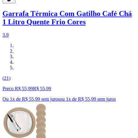
Garrafa Térmica Com Gatilho Café Chá
1 Litro Quente Frio Cores
3.9
(21)
Preço R$ 55,99
R$
55
,
99
Ou 1x de R$ 55,99 sem juros
ou
1
x de
R$ 55,99
sem juros