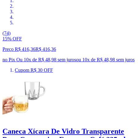
(74)
15% OFF
Preço R$ 416,36
R$
416
,
36
no Pix
Ou 10x de R$ 48,98 sem juros
ou
10
x de
R$ 48,98
sem juros
Cupom R$ 30 OFF
Caneca Xícara De Vidro Transparente