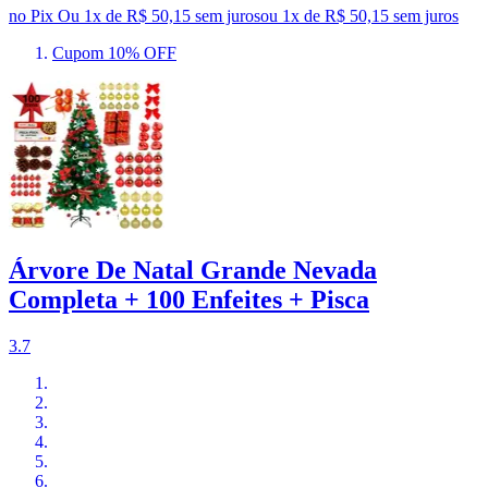
no Pix
Ou 1x de R$ 50,15 sem juros
ou
1
x de
R$ 50,15
sem juros
Cupom 10% OFF
Árvore De Natal Grande Nevada
Completa + 100 Enfeites + Pisca
3.7