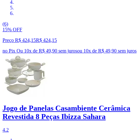
(6)
15% OFF
Preço R$ 424,15
R$
424
,
15
no Pix
Ou 10x de R$ 49,90 sem juros
ou
10
x de
R$ 49,90
sem juros
Jogo de Panelas Casambiente Cerâmica
Revestida 8 Peças Ibizza Sahara
4.2