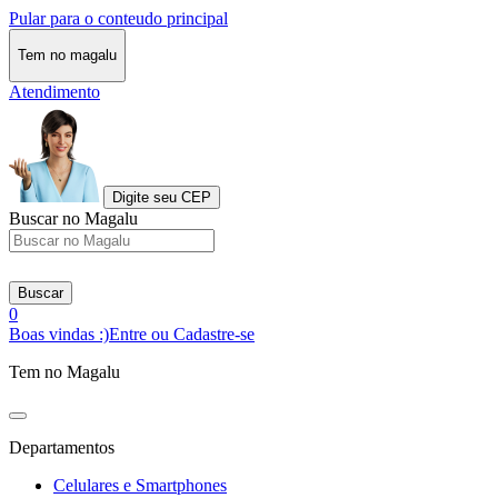
Pular para o conteudo principal
Tem no magalu
Atendimento
Digite seu CEP
Buscar no Magalu
Buscar
0
Boas vindas :)
Entre ou Cadastre-se
Tem no Magalu
Departamentos
Celulares e Smartphones