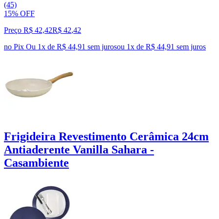
(45)
15% OFF
Preço R$ 42,42
R$
42
,
42
no Pix
Ou 1x de R$ 44,91 sem juros
ou
1
x de
R$ 44,91
sem juros
Frigideira Revestimento Cerâmica 24cm
Antiaderente Vanilla Sahara -
Casambiente