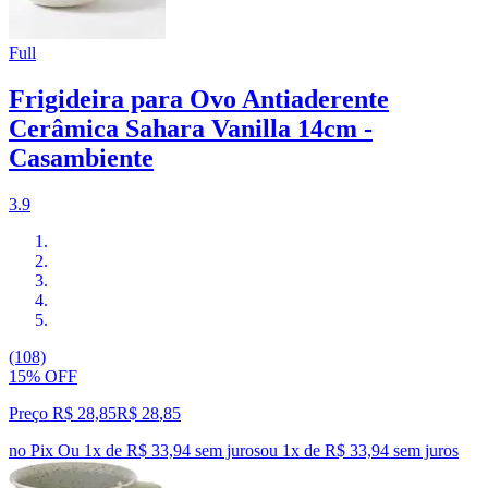
Full
Frigideira para Ovo Antiaderente
Cerâmica Sahara Vanilla 14cm -
Casambiente
3.9
(108)
15% OFF
Preço R$ 28,85
R$
28
,
85
no Pix
Ou 1x de R$ 33,94 sem juros
ou
1
x de
R$ 33,94
sem juros