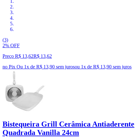
(3)
2% OFF
Preço R$ 13,62
R$
13
,
62
no Pix
Ou 1x de R$ 13,90 sem juros
ou
1
x de
R$ 13,90
sem juros
Bistequeira Grill Cerâmica Antiaderente
Quadrada Vanilla 24cm