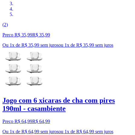
(2)
Preço R$ 35,99
R$
35
,
99
Ou 1x de R$ 35,99 sem juros
ou
1
x de
R$ 35,99
sem juros
Jogo com 6 xicaras de cha com pires
190ml - casambiente
Preço R$ 64,99
R$
64
,
99
Ou 1x de R$ 64,99 sem juros
ou
1
x de
R$ 64,99
sem juros