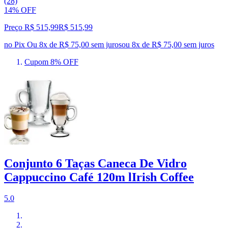
(28)
14% OFF
Preço R$ 515,99
R$
515
,
99
no Pix
Ou 8x de R$ 75,00 sem juros
ou
8
x de
R$ 75,00
sem juros
Cupom 8% OFF
Conjunto 6 Taças Caneca De Vidro
Cappuccino Café 120m lIrish Coffee
5.0