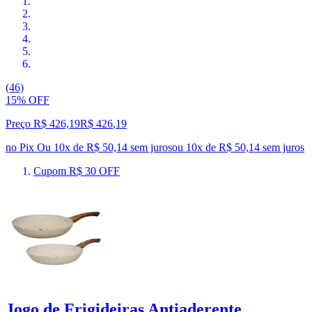
(46)
15% OFF
Preço R$ 426,19
R$
426
,
19
no Pix
Ou 10x de R$ 50,14 sem juros
ou
10
x de
R$ 50,14
sem juros
Cupom R$ 30 OFF
Jogo de Frigideiras Antiaderente