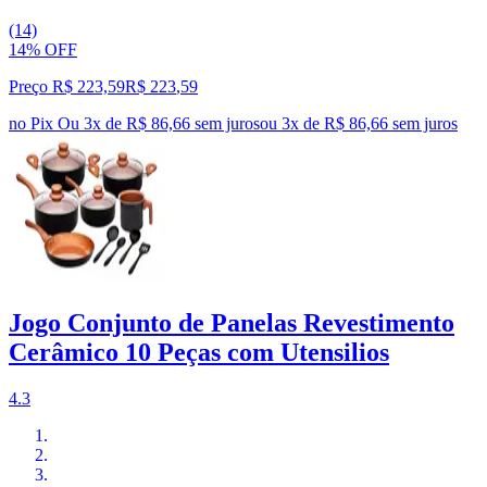
(14)
14% OFF
Preço R$ 223,59
R$
223
,
59
no Pix
Ou 3x de R$ 86,66 sem juros
ou
3
x de
R$ 86,66
sem juros
Jogo Conjunto de Panelas Revestimento
Cerâmico 10 Peças com Utensilios
4.3