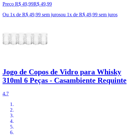
Preço R$ 49,99
R$
49
,
99
Ou 1x de R$ 49,99 sem juros
ou
1
x de
R$ 49,99
sem juros
Jogo de Copos de Vidro para Whisky
310ml 6 Peças - Casambiente Requinte
4.7