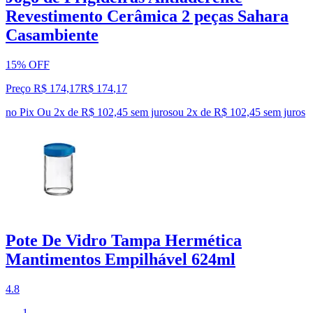
Revestimento Cerâmica 2 peças Sahara
Casambiente
15% OFF
Preço R$ 174,17
R$
174
,
17
no Pix
Ou 2x de R$ 102,45 sem juros
ou
2
x de
R$ 102,45
sem juros
Pote De Vidro Tampa Hermética
Mantimentos Empilhável 624ml
4.8