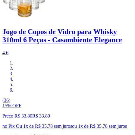
Jogo de Copos de Vidro para Whisky
310ml 6 Peças - Casambiente Elegance
4.6
(36)
15% OFF
Preço R$ 33,80
R$
33
,
80
no Pix
Ou 1x de R$ 35,78 sem juros
ou
1
x de
R$ 35,78
sem juros