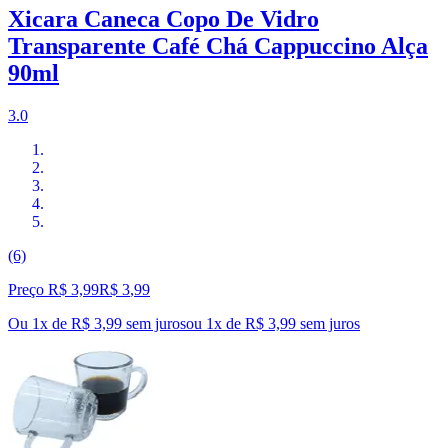
Xicara Caneca Copo De Vidro
Transparente Café Chá Cappuccino Alça
90ml
3.0
(6)
Preço R$ 3,99
R$
3
,
99
Ou 1x de R$ 3,99 sem juros
ou
1
x de
R$ 3,99
sem juros