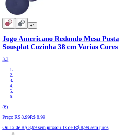
+4
Jogo Americano Redondo Mesa Posta
Sousplat Cozinha 38 cm Varias Cores
3.3
(6)
Preço R$ 8,99
R$
8
,
99
Ou 1x de R$ 8,99 sem juros
ou
1
x de
R$ 8,99
sem juros