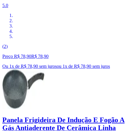
5.0
(2)
Preço R$ 78,90
R$
78
,
90
Ou 1x de R$ 78,90 sem juros
ou
1
x de
R$ 78,90
sem juros
Panela Frigideira De Indução E Fogão A
Gás Antiaderente De Cerâmica Linha