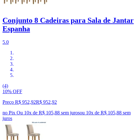
Conjunto 8 Cadeiras para Sala de Jantar
Espanha
5.0
(4)
10% OFF
Preço R$ 952,92
R$
952
,
92
no Pix
Ou 10x de R$ 105,88 sem juros
ou
10
x de
R$ 105,88
sem
juros