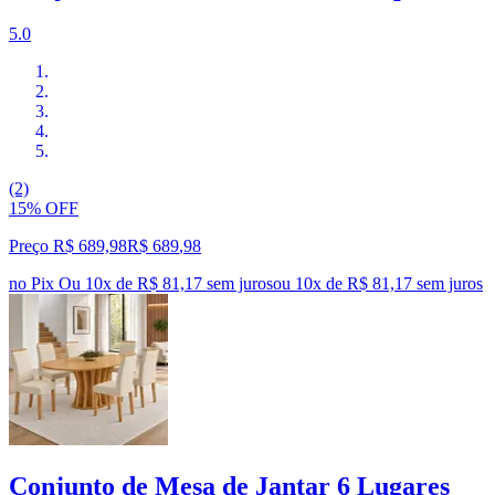
5.0
(2)
15% OFF
Preço R$ 689,98
R$
689
,
98
no Pix
Ou 10x de R$ 81,17 sem juros
ou
10
x de
R$ 81,17
sem juros
Conjunto de Mesa de Jantar 6 Lugares