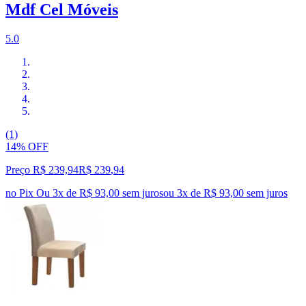
Mdf Cel Móveis
5.0
(1)
14% OFF
Preço R$ 239,94
R$
239
,
94
no Pix
Ou 3x de R$ 93,00 sem juros
ou
3
x de
R$ 93,00
sem juros