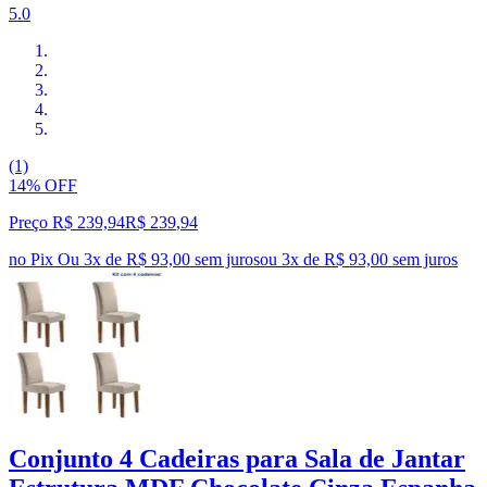
5.0
(1)
14% OFF
Preço R$ 239,94
R$
239
,
94
no Pix
Ou 3x de R$ 93,00 sem juros
ou
3
x de
R$ 93,00
sem juros
Conjunto 4 Cadeiras para Sala de Jantar