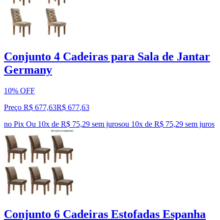
Conjunto 4 Cadeiras para Sala de Jantar
Germany
10% OFF
Preço R$ 677,63
R$
677
,
63
no Pix
Ou 10x de R$ 75,29 sem juros
ou
10
x de
R$ 75,29
sem juros
Conjunto 6 Cadeiras Estofadas Espanha