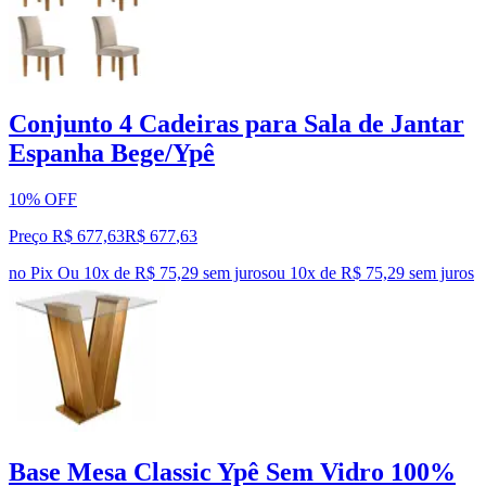
Conjunto 4 Cadeiras para Sala de Jantar
Espanha Bege/Ypê
10% OFF
Preço R$ 677,63
R$
677
,
63
no Pix
Ou 10x de R$ 75,29 sem juros
ou
10
x de
R$ 75,29
sem juros
Base Mesa Classic Ypê Sem Vidro 100%