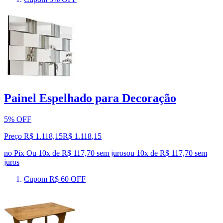
Painel Espelhado para Decoração
5% OFF
Preço R$ 1.118,15
R$
1.118
,
15
no Pix
Ou 10x de R$ 117,70 sem juros
ou
10
x de
R$ 117,70
sem
juros
Cupom R$ 60 OFF