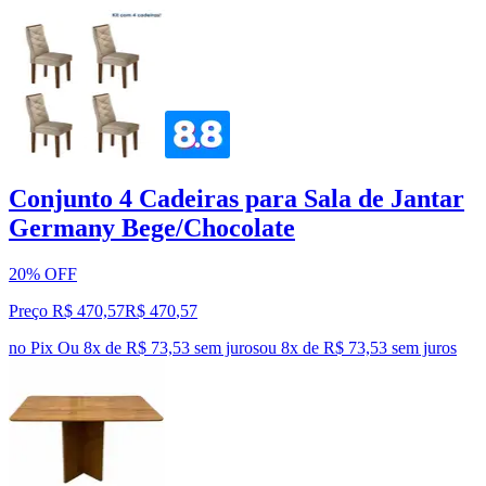
Conjunto 4 Cadeiras para Sala de Jantar
Germany Bege/Chocolate
20% OFF
Preço R$ 470,57
R$
470
,
57
no Pix
Ou 8x de R$ 73,53 sem juros
ou
8
x de
R$ 73,53
sem juros