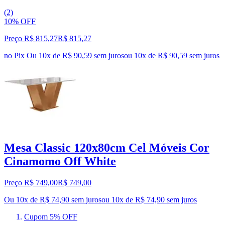
(2)
10% OFF
Preço R$ 815,27
R$
815
,
27
no Pix
Ou 10x de R$ 90,59 sem juros
ou
10
x de
R$ 90,59
sem juros
Mesa Classic 120x80cm Cel Móveis Cor
Cinamomo Off White
Preço R$ 749,00
R$
749
,
00
Ou 10x de R$ 74,90 sem juros
ou
10
x de
R$ 74,90
sem juros
Cupom 5% OFF