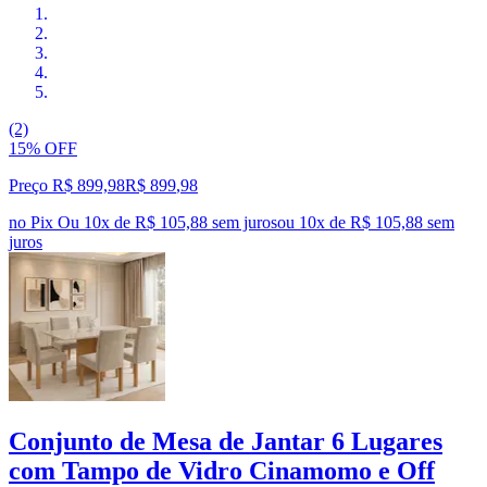
(2)
15% OFF
Preço R$ 899,98
R$
899
,
98
no Pix
Ou 10x de R$ 105,88 sem juros
ou
10
x de
R$ 105,88
sem
juros
Conjunto de Mesa de Jantar 6 Lugares
com Tampo de Vidro Cinamomo e Off