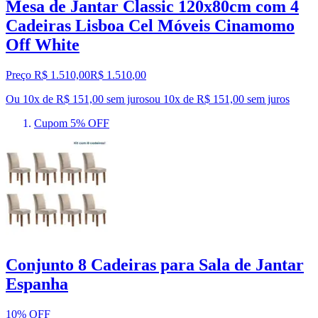
Mesa de Jantar Classic 120x80cm com 4
Cadeiras Lisboa Cel Móveis Cinamomo
Off White
Preço R$ 1.510,00
R$
1.510
,
00
Ou 10x de R$ 151,00 sem juros
ou
10
x de
R$ 151,00
sem juros
Cupom 5% OFF
Conjunto 8 Cadeiras para Sala de Jantar
Espanha
10% OFF