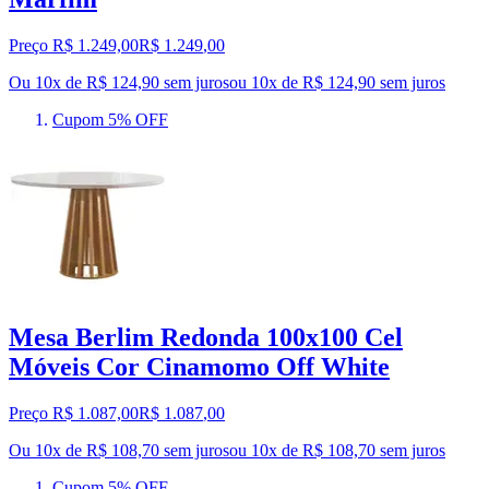
Preço R$ 1.249,00
R$
1.249
,
00
Ou 10x de R$ 124,90 sem juros
ou
10
x de
R$ 124,90
sem juros
Cupom 5% OFF
Mesa Berlim Redonda 100x100 Cel
Móveis Cor Cinamomo Off White
Preço R$ 1.087,00
R$
1.087
,
00
Ou 10x de R$ 108,70 sem juros
ou
10
x de
R$ 108,70
sem juros
Cupom 5% OFF