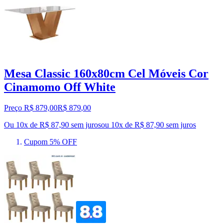
Mesa Classic 160x80cm Cel Móveis Cor
Cinamomo Off White
Preço R$ 879,00
R$
879
,
00
Ou 10x de R$ 87,90 sem juros
ou
10
x de
R$ 87,90
sem juros
Cupom 5% OFF