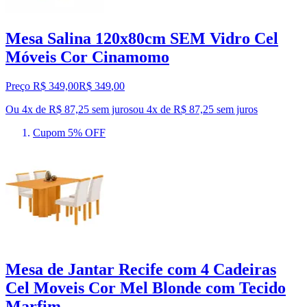
Mesa Salina 120x80cm SEM Vidro Cel
Móveis Cor Cinamomo
Preço R$ 349,00
R$
349
,
00
Ou 4x de R$ 87,25 sem juros
ou
4
x de
R$ 87,25
sem juros
Cupom 5% OFF
Mesa de Jantar Recife com 4 Cadeiras
Cel Moveis Cor Mel Blonde com Tecido
Marfim