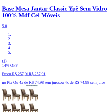
Base Mesa Jantar Classic Ypê Sem Vidro
100% Mdf Cel Móveis
5.0
(1)
14% OFF
Preço R$ 257,91
R$
257
,
91
no Pix
Ou 4x de R$ 74,98 sem juros
ou
4
x de
R$ 74,98
sem juros