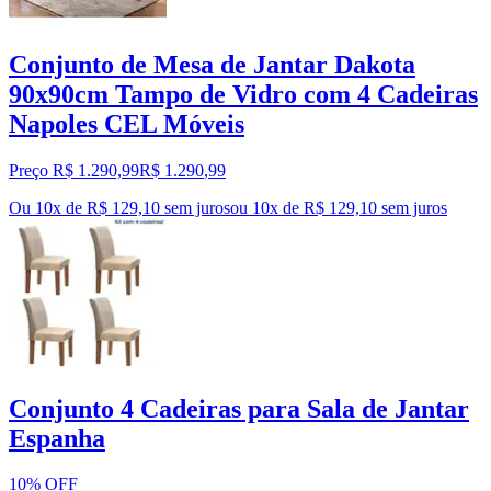
Conjunto de Mesa de Jantar Dakota
90x90cm Tampo de Vidro com 4 Cadeiras
Napoles CEL Móveis
Preço R$ 1.290,99
R$
1.290
,
99
Ou 10x de R$ 129,10 sem juros
ou
10
x de
R$ 129,10
sem juros
Conjunto 4 Cadeiras para Sala de Jantar
Espanha
10% OFF