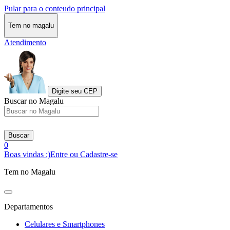
Pular para o conteudo principal
Tem no magalu
Atendimento
Digite seu CEP
Buscar no Magalu
Buscar
0
Boas vindas :)
Entre ou Cadastre-se
Tem no Magalu
Departamentos
Celulares e Smartphones