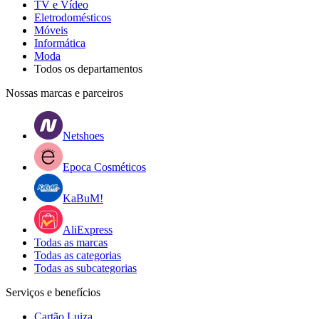
TV e Vídeo
Eletrodomésticos
Móveis
Informática
Moda
Todos os departamentos
Nossas marcas e parceiros
Netshoes
Epoca Cosméticos
KaBuM!
AliExpress
Todas as marcas
Todas as categorias
Todas as subcategorias
Serviços e benefícios
Cartão Luiza