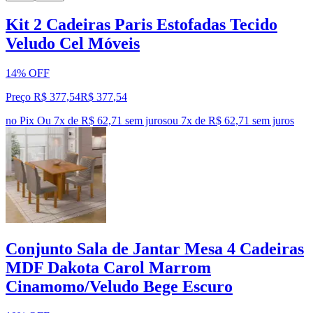
Kit 2 Cadeiras Paris Estofadas Tecido
Veludo Cel Móveis
14% OFF
Preço R$ 377,54
R$
377
,
54
no Pix
Ou 7x de R$ 62,71 sem juros
ou
7
x de
R$ 62,71
sem juros
Conjunto Sala de Jantar Mesa 4 Cadeiras
MDF Dakota Carol Marrom
Cinamomo/Veludo Bege Escuro