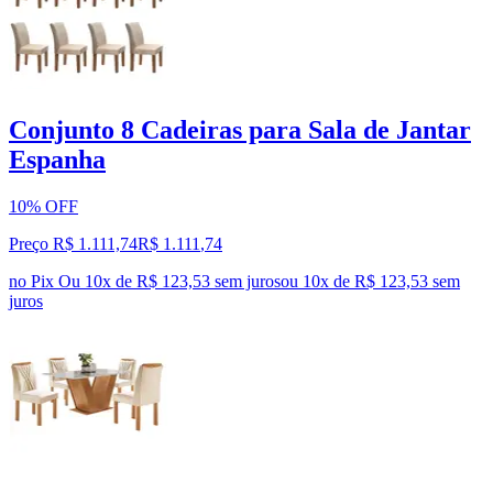
Conjunto 8 Cadeiras para Sala de Jantar
Espanha
10% OFF
Preço R$ 1.111,74
R$
1.111
,
74
no Pix
Ou 10x de R$ 123,53 sem juros
ou
10
x de
R$ 123,53
sem
juros