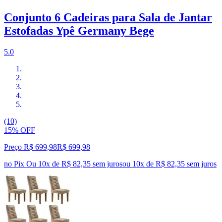
Conjunto 6 Cadeiras para Sala de Jantar
Estofadas Ypê Germany Bege
5.0
(10)
15% OFF
Preço R$ 699,98
R$
699
,
98
no Pix
Ou 10x de R$ 82,35 sem juros
ou
10
x de
R$ 82,35
sem juros