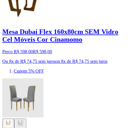
Mesa Dubai Flex 160x80cm SEM Vidro
Cel Móveis Cor Cinamomo
Preço R$ 598,00
R$
598
,
00
Ou 8x de R$ 74,75 sem juros
ou
8
x de
R$ 74,75
sem juros
Cupom 5% OFF