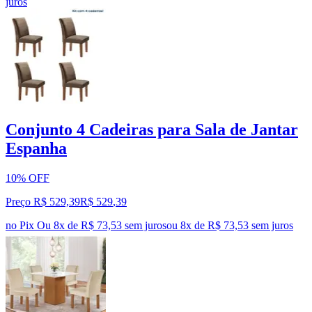
juros
Conjunto 4 Cadeiras para Sala de Jantar
Espanha
10% OFF
Preço R$ 529,39
R$
529
,
39
no Pix
Ou 8x de R$ 73,53 sem juros
ou
8
x de
R$ 73,53
sem juros