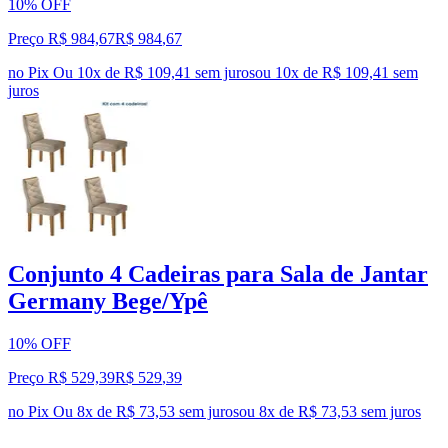
10% OFF
Preço R$ 984,67
R$
984
,
67
no Pix
Ou 10x de R$ 109,41 sem juros
ou
10
x de
R$ 109,41
sem
juros
Conjunto 4 Cadeiras para Sala de Jantar
Germany Bege/Ypê
10% OFF
Preço R$ 529,39
R$
529
,
39
no Pix
Ou 8x de R$ 73,53 sem juros
ou
8
x de
R$ 73,53
sem juros