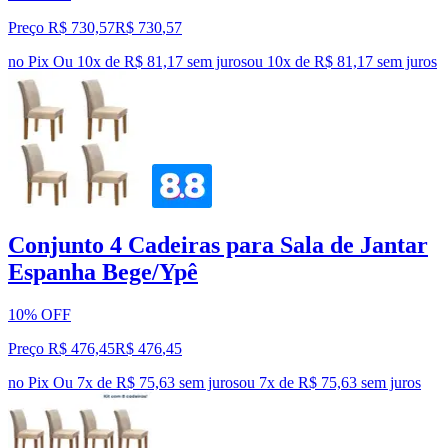
Preço R$ 730,57
R$
730
,
57
no Pix
Ou 10x de R$ 81,17 sem juros
ou
10
x de
R$ 81,17
sem juros
Conjunto 4 Cadeiras para Sala de Jantar
Espanha Bege/Ypê
10% OFF
Preço R$ 476,45
R$
476
,
45
no Pix
Ou 7x de R$ 75,63 sem juros
ou
7
x de
R$ 75,63
sem juros