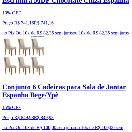
Estrutura MDF Chocolate Cinza Espanha
10% OFF
Preço R$ 741,16
R$
741
,
16
no Pix
Ou 10x de R$ 82,35 sem juros
ou
10
x de
R$ 82,35
sem juros
Conjunto 6 Cadeiras para Sala de Jantar
Espanha Bege/Ypê
15% OFF
Preço R$ 849,98
R$
849
,
98
no Pix
Ou 10x de R$ 100,00 sem juros
ou
10
x de
R$ 100,00
sem