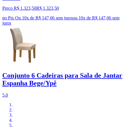
Preço R$ 1.323,50
R$
1.323
,
50
no Pix
Ou 10x de R$ 147,06 sem juros
ou
10
x de
R$ 147,06
sem
juros
Conjunto 6 Cadeiras para Sala de Jantar
Espanha Bege/Ypê
5.0