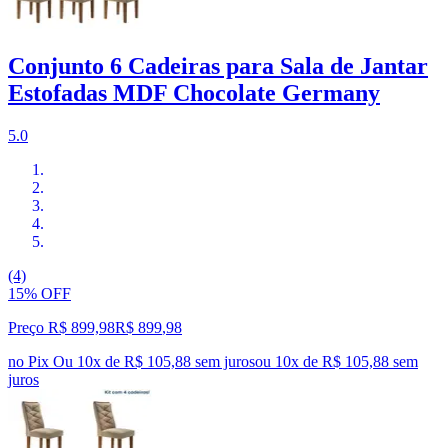
Conjunto 6 Cadeiras para Sala de Jantar
Estofadas MDF Chocolate Germany
5.0
(4)
15% OFF
Preço R$ 899,98
R$
899
,
98
no Pix
Ou 10x de R$ 105,88 sem juros
ou
10
x de
R$ 105,88
sem
juros