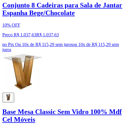
Conjunto 8 Cadeiras para Sala de Jantar
Espanha Bege/Chocolate
10% OFF
Preço R$ 1.037,63
R$
1.037
,
63
no Pix
Ou 10x de R$ 115,29 sem juros
ou
10
x de
R$ 115,29
sem
juros
Base Mesa Classic Sem Vidro 100% Mdf
Cel Móveis