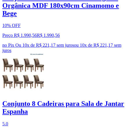
Orgânica MDF 180x90cm Cinamomo e
Bege
10% OFF
Preço R$ 1.990,56
R$
1.990
,
56
no Pix
Ou 10x de R$ 221,17 sem juros
ou
10
x de
R$ 221,17
sem
juros
Conjunto 8 Cadeiras para Sala de Jantar
Espanha
5.0