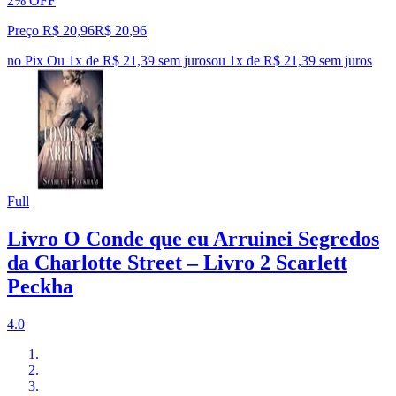
2% OFF
Preço R$ 20,96
R$
20
,
96
no Pix
Ou 1x de R$ 21,39 sem juros
ou
1
x de
R$ 21,39
sem juros
Full
Livro O Conde que eu Arruinei Segredos
da Charlotte Street – Livro 2 Scarlett
Peckha
4.0