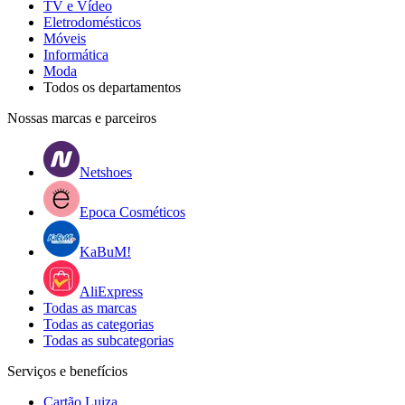
TV e Vídeo
Eletrodomésticos
Móveis
Informática
Moda
Todos os departamentos
Nossas marcas e parceiros
Netshoes
Epoca Cosméticos
KaBuM!
AliExpress
Todas as marcas
Todas as categorias
Todas as subcategorias
Serviços e benefícios
Cartão Luiza