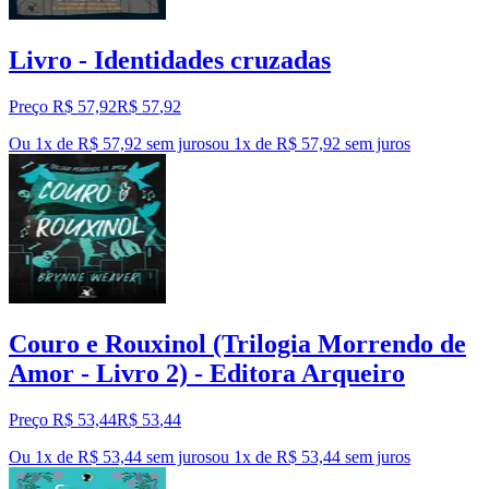
Livro - Identidades cruzadas
Preço R$ 57,92
R$
57
,
92
Ou 1x de R$ 57,92 sem juros
ou
1
x de
R$ 57,92
sem juros
Couro e Rouxinol (Trilogia Morrendo de
Amor - Livro 2) - Editora Arqueiro
Preço R$ 53,44
R$
53
,
44
Ou 1x de R$ 53,44 sem juros
ou
1
x de
R$ 53,44
sem juros