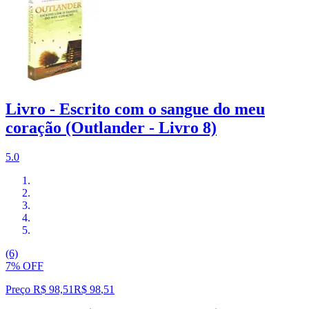
Livro - Escrito com o sangue do meu
coração (Outlander - Livro 8)
5.0
(6)
7% OFF
Preço R$ 98,51
R$
98
,
51