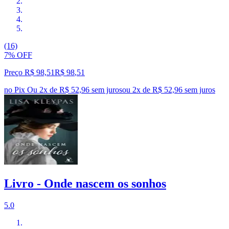
(16)
7% OFF
Preço R$ 98,51
R$
98
,
51
no Pix
Ou 2x de R$ 52,96 sem juros
ou
2
x de
R$ 52,96
sem juros
Livro - Onde nascem os sonhos
5.0