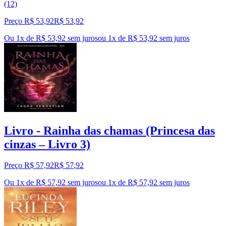
(12)
Preço R$ 53,92
R$
53
,
92
Ou 1x de R$ 53,92 sem juros
ou
1
x de
R$ 53,92
sem juros
Livro - Rainha das chamas (Princesa das
cinzas – Livro 3)
Preço R$ 57,92
R$
57
,
92
Ou 1x de R$ 57,92 sem juros
ou
1
x de
R$ 57,92
sem juros