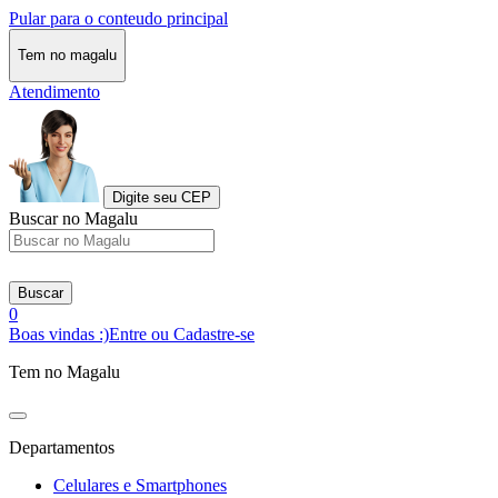
Pular para o conteudo principal
Tem no magalu
Atendimento
Digite seu CEP
Buscar no Magalu
Buscar
0
Boas vindas :)
Entre ou Cadastre-se
Tem no Magalu
Departamentos
Celulares e Smartphones