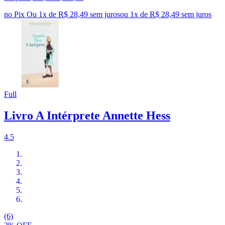
no Pix
Ou 1x de R$ 28,49 sem juros
ou
1
x de
R$ 28,49
sem juros
Full
Livro A Intérprete Annette Hess
4.5
(6)