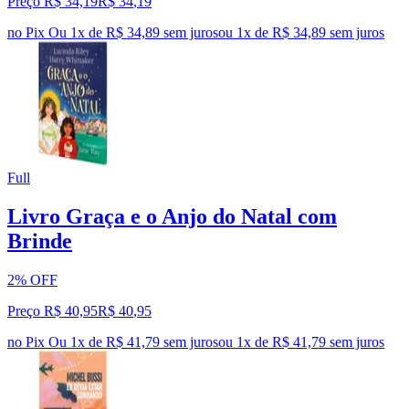
Preço R$ 34,19
R$
34
,
19
no Pix
Ou 1x de R$ 34,89 sem juros
ou
1
x de
R$ 34,89
sem juros
Full
Livro Graça e o Anjo do Natal com
Brinde
2% OFF
Preço R$ 40,95
R$
40
,
95
no Pix
Ou 1x de R$ 41,79 sem juros
ou
1
x de
R$ 41,79
sem juros