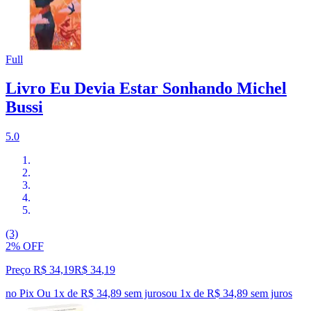
Full
Livro Eu Devia Estar Sonhando Michel
Bussi
5.0
(3)
2% OFF
Preço R$ 34,19
R$
34
,
19
no Pix
Ou 1x de R$ 34,89 sem juros
ou
1
x de
R$ 34,89
sem juros