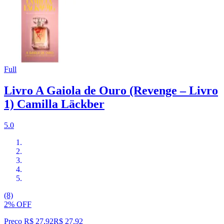
Full
Livro A Gaiola de Ouro (Revenge – Livro
1) Camilla Läckber
5.0
(8)
2% OFF
Preço R$ 27,92
R$
27
,
92