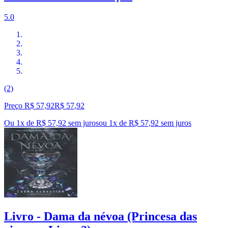
5.0
(2)
Preço R$ 57,92
R$
57
,
92
Ou 1x de R$ 57,92 sem juros
ou
1
x de
R$ 57,92
sem juros
Livro - Dama da névoa (Princesa das