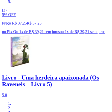
(3)
5% OFF
Preço R$ 37,25
R$
37
,
25
no Pix
Ou 1x de R$ 39,21 sem juros
ou
1
x de
R$ 39,21
sem juros
Livro - Uma herdeira apaixonada (Os
Ravenels – Livro 5)
5.0