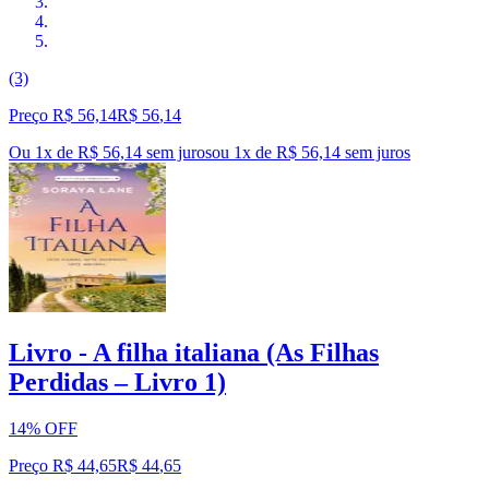
(3)
Preço R$ 56,14
R$
56
,
14
Ou 1x de R$ 56,14 sem juros
ou
1
x de
R$ 56,14
sem juros
Livro - A filha italiana (As Filhas
Perdidas – Livro 1)
14% OFF
Preço R$ 44,65
R$
44
,
65