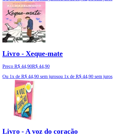
Livro - Xeque-mate
Preço R$ 44,90
R$
44
,
90
Ou 1x de R$ 44,90 sem juros
ou
1
x de
R$ 44,90
sem juros
Livro - A voz do coração