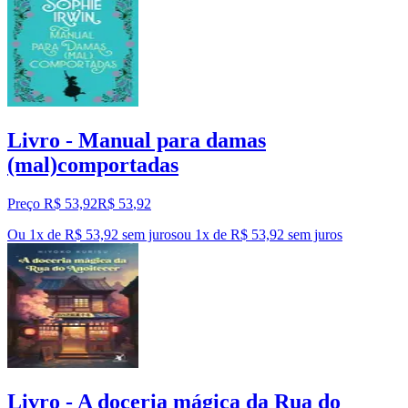
Livro - Manual para damas
(mal)comportadas
Preço R$ 53,92
R$
53
,
92
Ou 1x de R$ 53,92 sem juros
ou
1
x de
R$ 53,92
sem juros
Livro - A doceria mágica da Rua do