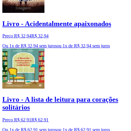
Livro - Acidentalmente apaixonados
Preço R$ 32,94
R$
32
,
94
Ou 1x de R$ 32,94 sem juros
ou
1
x de
R$ 32,94
sem juros
Livro - A lista de leitura para corações
solitários
Preço R$ 62,91
R$
62
,
91
Ou 1x de R$ 62,91 sem juros
ou
1
x de
R$ 62,91
sem juros