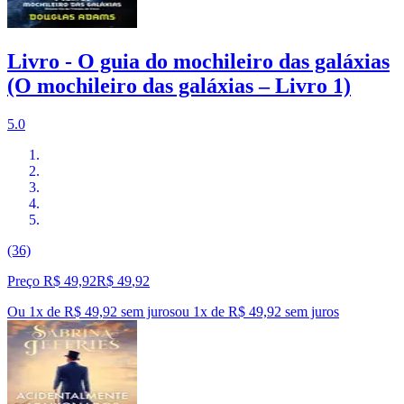
Livro - O guia do mochileiro das galáxias
(O mochileiro das galáxias – Livro 1)
5.0
(36)
Preço R$ 49,92
R$
49
,
92
Ou 1x de R$ 49,92 sem juros
ou
1
x de
R$ 49,92
sem juros