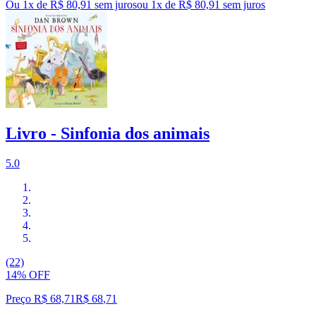
Ou 1x de R$ 80,91 sem juros
ou
1
x de
R$ 80,91
sem juros
Livro - Sinfonia dos animais
5.0
(22)
14% OFF
Preço R$ 68,71
R$
68
,
71