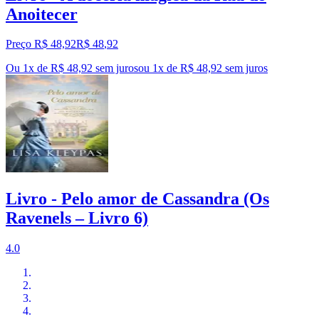
Anoitecer
Preço R$ 48,92
R$
48
,
92
Ou 1x de R$ 48,92 sem juros
ou
1
x de
R$ 48,92
sem juros
Livro - Pelo amor de Cassandra (Os
Ravenels – Livro 6)
4.0