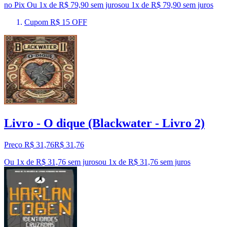
no Pix
Ou 1x de R$ 79,90 sem juros
ou
1
x de
R$ 79,90
sem juros
Cupom R$ 15 OFF
Livro - O dique (Blackwater - Livro 2)
Preço R$ 31,76
R$
31
,
76
Ou 1x de R$ 31,76 sem juros
ou
1
x de
R$ 31,76
sem juros