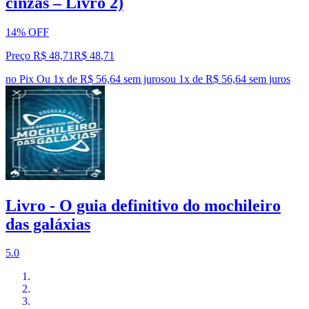
cinzas – Livro 2)
14% OFF
Preço R$ 48,71
R$
48
,
71
no Pix
Ou 1x de R$ 56,64 sem juros
ou
1
x de
R$ 56,64
sem juros
Livro - O guia definitivo do mochileiro
das galáxias
5.0