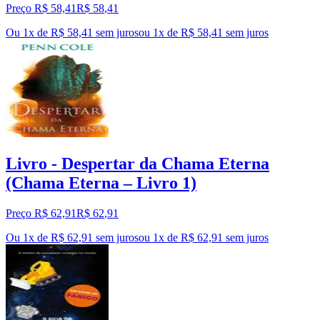
Preço R$ 58,41
R$
58
,
41
Ou 1x de R$ 58,41 sem juros
ou
1
x de
R$ 58,41
sem juros
Livro - Despertar da Chama Eterna
(Chama Eterna – Livro 1)
Preço R$ 62,91
R$
62
,
91
Ou 1x de R$ 62,91 sem juros
ou
1
x de
R$ 62,91
sem juros