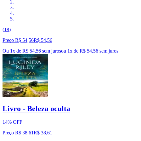
(18)
Preço R$ 54,56
R$
54
,
56
Ou 1x de R$ 54,56 sem juros
ou
1
x de
R$ 54,56
sem juros
Livro - Beleza oculta
14% OFF
Preço R$ 38,61
R$
38
,
61