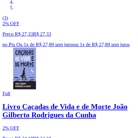
(3)
2% OFF
Preço R$ 27,33
R$
27
,
33
no Pix
Ou 1x de R$ 27,89 sem juros
ou
1
x de
R$ 27,89
sem juros
Full
Livro Caçadas de Vida e de Morte João
Gilberto Rodrigues da Cunha
2% OFF