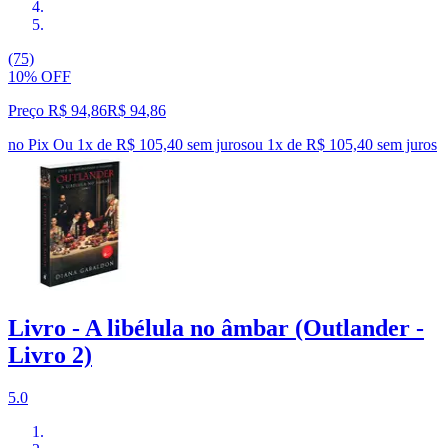
(75)
10% OFF
Preço R$ 94,86
R$
94
,
86
no Pix
Ou 1x de R$ 105,40 sem juros
ou
1
x de
R$ 105,40
sem juros
Livro - A libélula no âmbar (Outlander -
Livro 2)
5.0