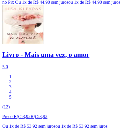
no Pix
Ou 1x de R$ 44,90 sem juros
ou
1
x de
R$ 44,90
sem juros
Livro - Mais uma vez, o amor
5.0
(12)
Preço R$ 53,92
R$
53
,
92
Ou 1x de R$ 53,92 sem juros
ou
1
x de
R$ 53,92
sem juros