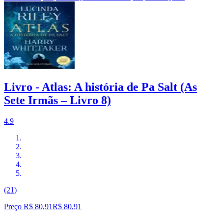
Livro - Atlas: A história de Pa Salt (As
Sete Irmãs – Livro 8)
4.9
(21)
Preço R$ 80,91
R$
80
,
91