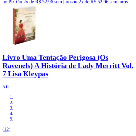
no Pix
Ou 2x de R$ 52,96 sem juros
ou
2
x de
R$ 52,96
sem juros
Livro Uma Tentação Perigosa (Os
Ravenels) A História de Lady Merritt Vol.
7 Lisa Kleypas
5.0
(12)