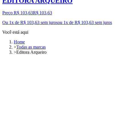
EDITORA ARQUEIRO
Preço R$ 103,63
R$
103
,
63
Ou 1x de R$ 103,63 sem juros
ou
1
x de
R$ 103,63
sem juros
Você está aqui
Home
>
Todas as marcas
>
Editora Arqueiro