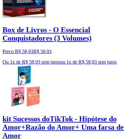
Box de Livros - O Essencial
Conquistadores (3 Volumes)
Preço R$ 58,93
R$
58
,
93
Ou 1x de R$ 58,93 sem juros
ou
1
x de
R$ 58,93
sem juros
kit Sucessos doTikTok - Hipótese do
Amor+Razão do Amor+ Uma farsa de
Amor