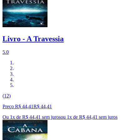
Livro - A Travessia
5.0
(12)
Preço R$ 44,41
R$
44
,
41
Ou 1x de R$ 44,41 sem juros
ou
1
x de
R$ 44,41
sem juros