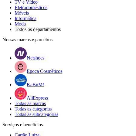
TV e Vídeo
Eletrodomésticos
Móveis
Informática
Moda
Todos os departamentos
Nossas marcas e parceiros
Netshoes
Epoca Cosméticos
KaBuM!
AliExpress
Todas as marcas
Todas as categorias
Todas as subcategorias
Serviços e benefícios
Cartão Luiza