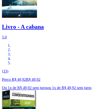
Livro - A cabana
5.0
(33)
Preço R$ 49,92
R$
49
,
92
Ou 1x de R$ 49,92 sem juros
ou
1
x de
R$ 49,92
sem juros