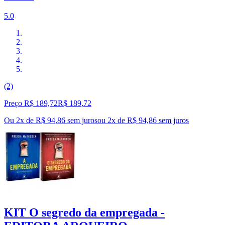
5.0
(2)
Preço R$ 189,72
R$
189
,
72
Ou 2x de R$ 94,86 sem juros
ou
2
x de
R$ 94,86
sem juros
KIT O segredo da empregada -