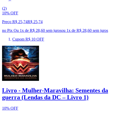
(2)
10% OFF
Preço R$ 25,74
R$
25
,
74
no Pix
Ou 1x de R$ 28,60 sem juros
ou
1
x de
R$ 28,60
sem juros
Cupom R$ 10 OFF
Livro - Mulher-Maravilha: Sementes da
guerra (Lendas da DC – Livro 1)
10% OFF