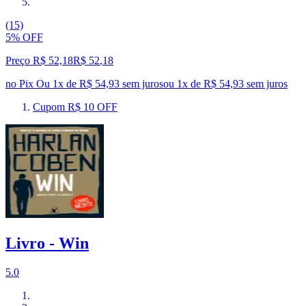
(15)
5% OFF
Preço R$ 52,18
R$
52
,
18
no Pix
Ou 1x de R$ 54,93 sem juros
ou
1
x de
R$ 54,93
sem juros
Cupom R$ 10 OFF
Livro - Win
5.0