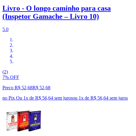
Livro - O longo caminho para casa
(Inspetor Gamache – Livro 10)
5.0
(2)
7% OFF
Preço R$ 52,68
R$
52
,
68
no Pix
Ou 1x de R$ 56,64 sem juros
ou
1
x de
R$ 56,64
sem juros