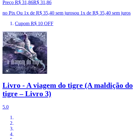
Preço R$ 31,86
R$
31
,
86
no Pix
Ou 1x de R$ 35,40 sem juros
ou
1
x de
R$ 35,40
sem juros
Cupom R$ 10 OFF
Livro - A viagem do tigre (A maldição do
tigre – Livro 3)
5.0