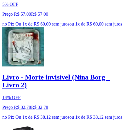
5% OFF
Preço R$ 57,00
R$
57
,
00
no Pix
Ou 1x de R$ 60,00 sem juros
ou
1
x de
R$ 60,00
sem juros
Livro - Morte invisível (Nina Borg –
Livro 2)
14% OFF
Preço R$ 32,78
R$
32
,
78
no Pix
Ou 1x de R$ 38,12 sem juros
ou
1
x de
R$ 38,12
sem juros