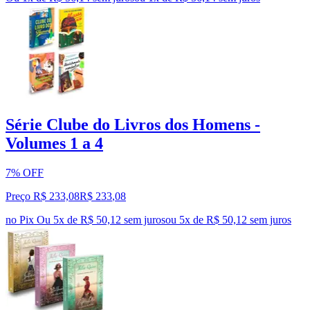
Série Clube do Livros dos Homens -
Volumes 1 a 4
7% OFF
Preço R$ 233,08
R$
233
,
08
no Pix
Ou 5x de R$ 50,12 sem juros
ou
5
x de
R$ 50,12
sem juros