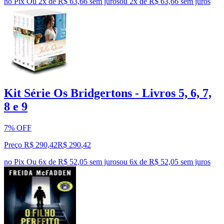
no Pix
Ou 2x de R$ 63,66 sem juros
ou
2
x de
R$ 63,66
sem juros
Kit Série Os Bridgertons - Livros 5, 6, 7,
8 e 9
7% OFF
Preço R$ 290,42
R$
290
,
42
no Pix
Ou 6x de R$ 52,05 sem juros
ou
6
x de
R$ 52,05
sem juros