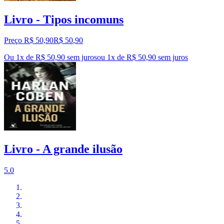
Livro - Tipos incomuns
Preço R$ 50,90
R$
50
,
90
Ou 1x de R$ 50,90 sem juros
ou
1
x de
R$ 50,90
sem juros
Livro - A grande ilusão
5.0