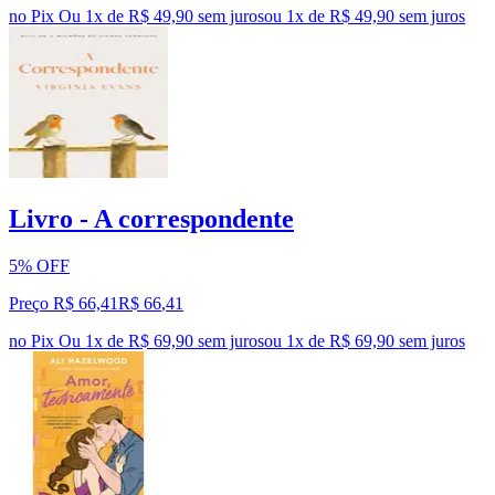
no Pix
Ou 1x de R$ 49,90 sem juros
ou
1
x de
R$ 49,90
sem juros
Livro - A correspondente
5% OFF
Preço R$ 66,41
R$
66
,
41
no Pix
Ou 1x de R$ 69,90 sem juros
ou
1
x de
R$ 69,90
sem juros