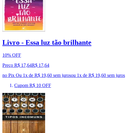
Livro - Essa luz tão brilhante
10% OFF
Preço R$ 17,64
R$
17
,
64
no Pix
Ou 1x de R$ 19,60 sem juros
ou
1
x de
R$ 19,60
sem juros
Cupom R$ 10 OFF