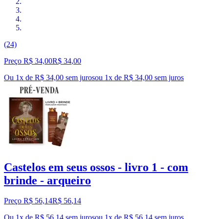
(24)
Preço R$ 34,00
R$
34
,
00
Ou 1x de R$ 34,00 sem juros
ou
1
x de
R$ 34,00
sem juros
Castelos em seus ossos - livro 1 - com
brinde - arqueiro
Preço R$ 56,14
R$
56
,
14
Ou 1x de R$ 56,14 sem juros
ou
1
x de
R$ 56,14
sem juros