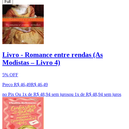
Full
Livro - Romance entre rendas (As
Modistas – Livro 4)
5% OFF
Preço R$ 46,49
R$
46
,
49
no Pix
Ou 1x de R$ 48,94 sem juros
ou
1
x de
R$ 48,94
sem juros