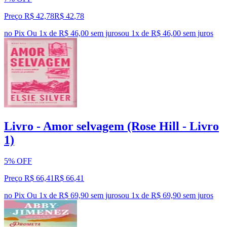
Preço R$ 42,78
R$
42
,
78
no Pix
Ou 1x de R$ 46,00 sem juros
ou
1
x de
R$ 46,00
sem juros
Livro - Amor selvagem (Rose Hill - Livro
1)
5% OFF
Preço R$ 66,41
R$
66
,
41
no Pix
Ou 1x de R$ 69,90 sem juros
ou
1
x de
R$ 69,90
sem juros