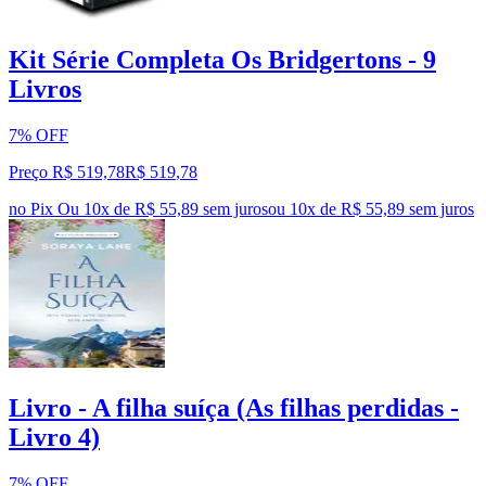
Kit Série Completa Os Bridgertons - 9
Livros
7% OFF
Preço R$ 519,78
R$
519
,
78
no Pix
Ou 10x de R$ 55,89 sem juros
ou
10
x de
R$ 55,89
sem juros
Livro - A filha suíça (As filhas perdidas -
Livro 4)
7% OFF