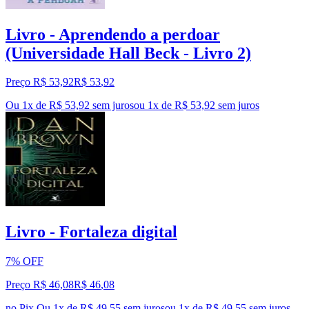
Livro - Aprendendo a perdoar
(Universidade Hall Beck - Livro 2)
Preço R$ 53,92
R$
53
,
92
Ou 1x de R$ 53,92 sem juros
ou
1
x de
R$ 53,92
sem juros
Livro - Fortaleza digital
7% OFF
Preço R$ 46,08
R$
46
,
08
no Pix
Ou 1x de R$ 49,55 sem juros
ou
1
x de
R$ 49,55
sem juros