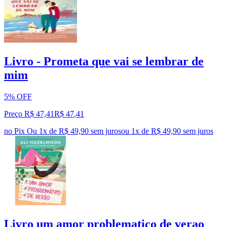
Livro - Prometa que vai se lembrar de
mim
5% OFF
Preço R$ 47,41
R$
47
,
41
no Pix
Ou 1x de R$ 49,90 sem juros
ou
1
x de
R$ 49,90
sem juros
Livro um amor problematico de verao