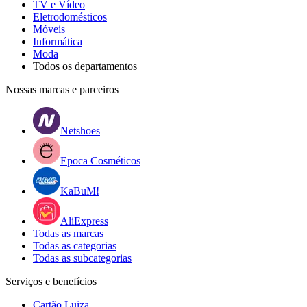
TV e Vídeo
Eletrodomésticos
Móveis
Informática
Moda
Todos os departamentos
Nossas marcas e parceiros
Netshoes
Epoca Cosméticos
KaBuM!
AliExpress
Todas as marcas
Todas as categorias
Todas as subcategorias
Serviços e benefícios
Cartão Luiza