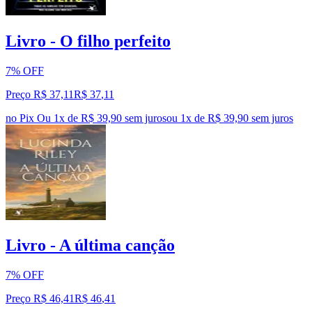
Livro - O filho perfeito
7% OFF
Preço R$ 37,11
R$
37
,
11
no Pix
Ou 1x de R$ 39,90 sem juros
ou
1
x de
R$ 39,90
sem juros
Livro - A última canção
7% OFF
Preço R$ 46,41
R$
46
,
41