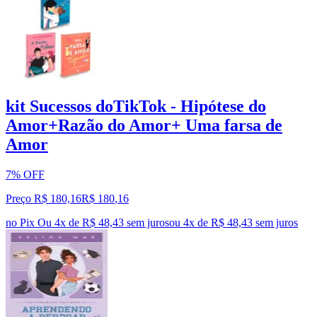
kit Sucessos doTikTok - Hipótese do
Amor+Razão do Amor+ Uma farsa de
Amor
7% OFF
Preço R$ 180,16
R$
180
,
16
no Pix
Ou 4x de R$ 48,43 sem juros
ou
4
x de
R$ 48,43
sem juros