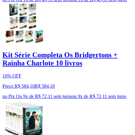
Kit Série Completa Os Bridgertons +
Rainha Charlote 10 livros
10% OFF
Preço R$ 584,10
R$
584
,
10
no Pix
Ou 9x de R$ 72,11 sem juros
ou
9
x de
R$ 72,11
sem juros