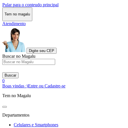
Pular para o conteudo principal
Tem no magalu
Atendimento
Digite seu CEP
Buscar no Magalu
Buscar
0
Boas vindas :)
Entre ou Cadastre-se
Tem no Magalu
Departamentos
Celulares e Smartphones