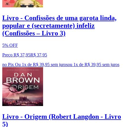
Livro - Confissões de uma garota linda,
popular e (secretamente) infeliz
(Confissões – Livro 3)
5% OFF
Preço R$ 37,95
R$
37
,
95
no Pix
Ou 1x de R$ 39,95 sem juros
ou
1
x de
R$ 39,95
sem juros
Livro - Origem (Robert Langdon - Livro
5)