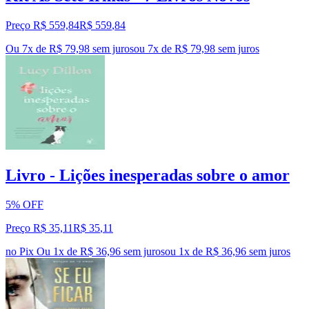
Preço R$ 559,84
R$
559
,
84
Ou 7x de R$ 79,98 sem juros
ou
7
x de
R$ 79,98
sem juros
Livro - Lições inesperadas sobre o amor
5% OFF
Preço R$ 35,11
R$
35
,
11
no Pix
Ou 1x de R$ 36,96 sem juros
ou
1
x de
R$ 36,96
sem juros