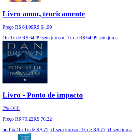
Livro amor, teoricamente
Preço R$ 64,99
R$
64
,
99
Ou 1x de R$ 64,99 sem juros
ou
1
x de
R$ 64,99
sem juros
Livro - Ponto de impacto
7% OFF
Preço R$ 70,22
R$
70
,
22
no Pix
Ou 1x de R$ 75,51 sem juros
ou
1
x de
R$ 75,51
sem juros