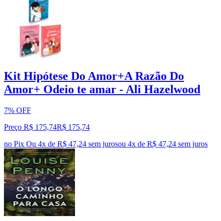
Kit Hipótese Do Amor+A Razão Do
Amor+ Odeio te amar - Ali Hazelwood
7% OFF
Preço R$ 175,74
R$
175
,
74
no Pix
Ou 4x de R$ 47,24 sem juros
ou
4
x de
R$ 47,24
sem juros