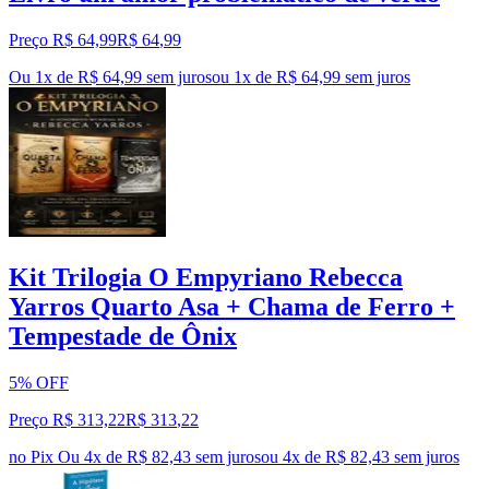
Preço R$ 64,99
R$
64
,
99
Ou 1x de R$ 64,99 sem juros
ou
1
x de
R$ 64,99
sem juros
Kit Trilogia O Empyriano Rebecca
Yarros Quarto Asa + Chama de Ferro +
Tempestade de Ônix
5% OFF
Preço R$ 313,22
R$
313
,
22
no Pix
Ou 4x de R$ 82,43 sem juros
ou
4
x de
R$ 82,43
sem juros