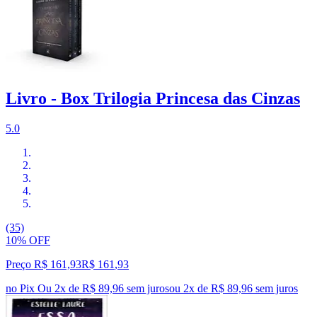
Livro - Box Trilogia Princesa das Cinzas
5.0
(35)
10% OFF
Preço R$ 161,93
R$
161
,
93
no Pix
Ou 2x de R$ 89,96 sem juros
ou
2
x de
R$ 89,96
sem juros