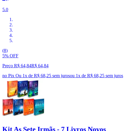
5.0
(8)
5% OFF
Preço R$ 64,84
R$
64
,
84
no Pix
Ou 1x de R$ 68,25 sem juros
ou
1
x de
R$ 68,25
sem juros
Kit As Sete Irmãs - 7 Livros Novos