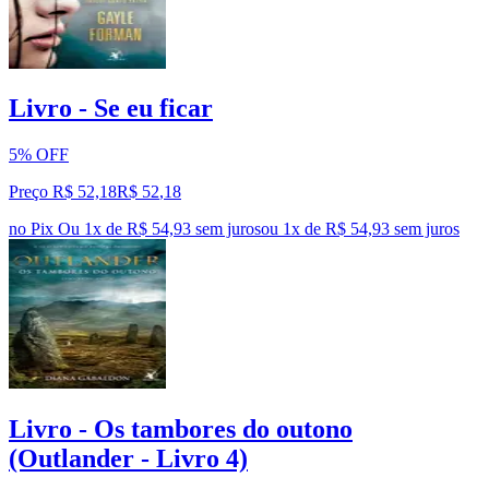
Livro - Se eu ficar
5% OFF
Preço R$ 52,18
R$
52
,
18
no Pix
Ou 1x de R$ 54,93 sem juros
ou
1
x de
R$ 54,93
sem juros
Livro - Os tambores do outono
(Outlander - Livro 4)