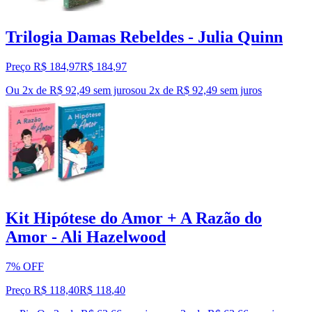
Trilogia Damas Rebeldes - Julia Quinn
Preço R$ 184,97
R$
184
,
97
Ou 2x de R$ 92,49 sem juros
ou
2
x de
R$ 92,49
sem juros
Kit Hipótese do Amor + A Razão do
Amor - Ali Hazelwood
7% OFF
Preço R$ 118,40
R$
118
,
40