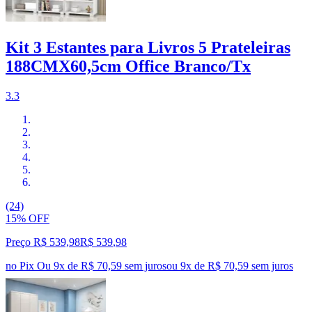
Kit 3 Estantes para Livros 5 Prateleiras
188CMX60,5cm Office Branco/Tx
3.3
(24)
15% OFF
Preço R$ 539,98
R$
539
,
98
no Pix
Ou 9x de R$ 70,59 sem juros
ou
9
x de
R$ 70,59
sem juros