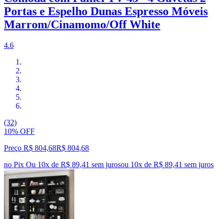
Portas e Espelho Dunas Espresso Móveis
Marrom/Cinamomo/Off White
4.6
(32)
10% OFF
Preço R$ 804,68
R$
804
,
68
no Pix
Ou 10x de R$ 89,41 sem juros
ou
10
x de
R$ 89,41
sem juros