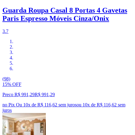
Guarda Roupa Casal 8 Portas 4 Gavetas
Paris Espresso Móveis Cinza/Onix
3.7
(98)
15% OFF
Preço R$ 991,29
R$
991
,
29
no Pix
Ou 10x de R$ 116,62 sem juros
ou
10
x de
R$ 116,62
sem
juros