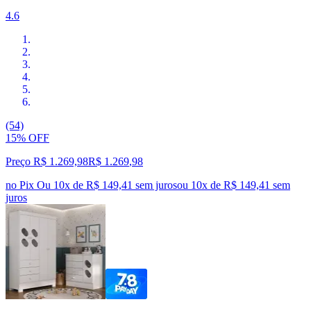
4.6
(54)
15% OFF
Preço R$ 1.269,98
R$
1.269
,
98
no Pix
Ou 10x de R$ 149,41 sem juros
ou
10
x de
R$ 149,41
sem
juros