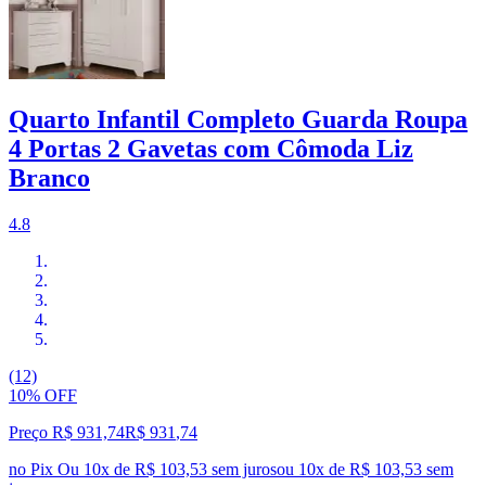
Quarto Infantil Completo Guarda Roupa
4 Portas 2 Gavetas com Cômoda Liz
Branco
4.8
(12)
10% OFF
Preço R$ 931,74
R$
931
,
74
no Pix
Ou 10x de R$ 103,53 sem juros
ou
10
x de
R$ 103,53
sem