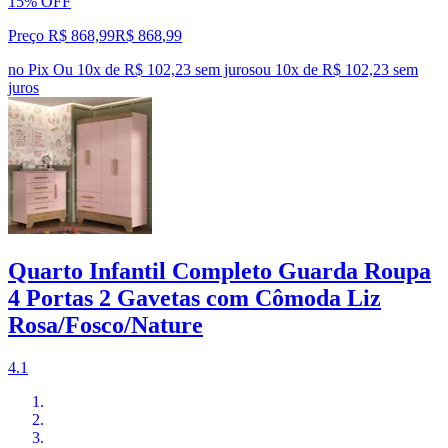
15% OFF
Preço R$ 868,99
R$
868
,
99
no Pix
Ou 10x de R$ 102,23 sem juros
ou
10
x de
R$ 102,23
sem
juros
Quarto Infantil Completo Guarda Roupa
4 Portas 2 Gavetas com Cômoda Liz
Rosa/Fosco/Nature
4.1