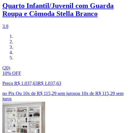
Quarto Infantil/Juvenil com Guarda
Roupa e Cômoda Stella Branco
3.9
(20)
10% OFF
Preço R$ 1.037,63
R$
1.037
,
63
no Pix
Ou 10x de R$ 115,29 sem juros
ou
10
x de
R$ 115,29
sem
juros