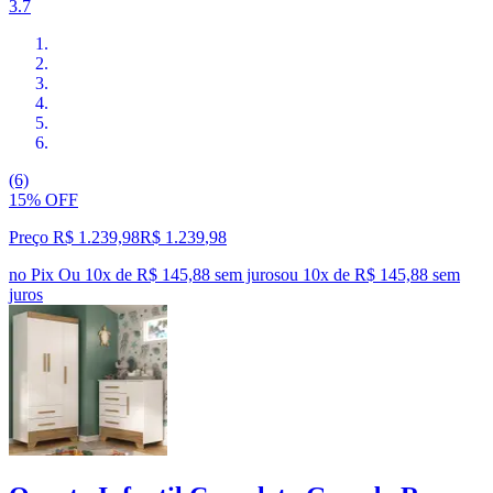
3.7
(6)
15% OFF
Preço R$ 1.239,98
R$
1.239
,
98
no Pix
Ou 10x de R$ 145,88 sem juros
ou
10
x de
R$ 145,88
sem
juros