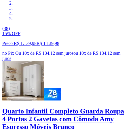
(38)
15% OFF
Preço R$ 1.139,98
R$
1.139
,
98
no Pix
Ou 10x de R$ 134,12 sem juros
ou
10
x de
R$ 134,12
sem
juros
Quarto Infantil Completo Guarda Roupa
4 Portas 2 Gavetas com Cômoda Amy
Espresso Móveis Branco