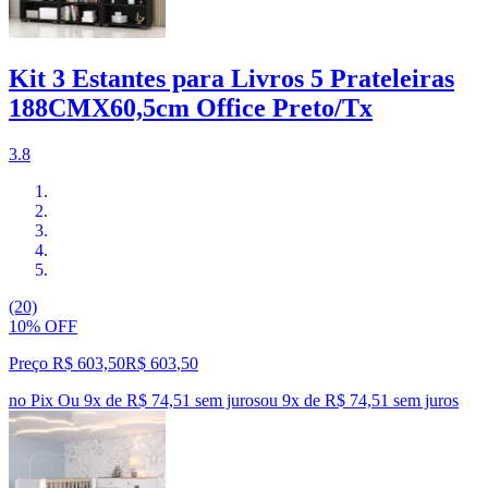
Kit 3 Estantes para Livros 5 Prateleiras
188CMX60,5cm Office Preto/Tx
3.8
(20)
10% OFF
Preço R$ 603,50
R$
603
,
50
no Pix
Ou 9x de R$ 74,51 sem juros
ou
9
x de
R$ 74,51
sem juros