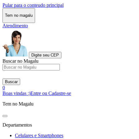
Pular para o conteudo principal
Tem no magalu
Atendimento
Digite seu CEP
Buscar no Magalu
Buscar
0
Boas vindas :)
Entre ou Cadastre-se
Tem no Magalu
Departamentos
Celulares e Smartphones