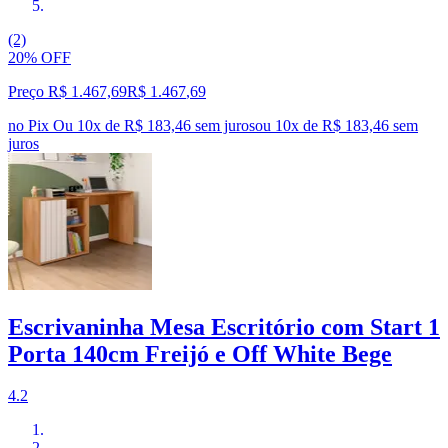
(2)
20% OFF
Preço R$ 1.467,69
R$
1.467
,
69
no Pix
Ou 10x de R$ 183,46 sem juros
ou
10
x de
R$ 183,46
sem
juros
Escrivaninha Mesa Escritório com Start 1
Porta 140cm Freijó e Off White Bege
4.2