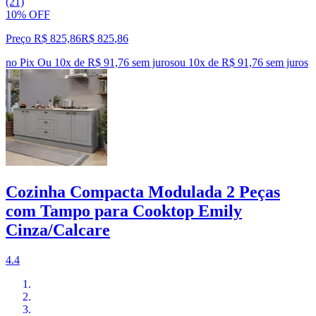
(21)
10% OFF
Preço R$ 825,86
R$
825
,
86
no Pix
Ou 10x de R$ 91,76 sem juros
ou
10
x de
R$ 91,76
sem juros
Cozinha Compacta Modulada 2 Peças
com Tampo para Cooktop Emily
Cinza/Calcare
4.4