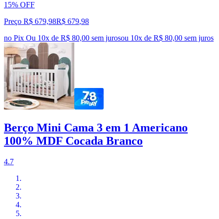
15% OFF
Preço R$ 679,98
R$
679
,
98
no Pix
Ou 10x de R$ 80,00 sem juros
ou
10
x de
R$ 80,00
sem juros
Berço Mini Cama 3 em 1 Americano
100% MDF Cocada Branco
4.7