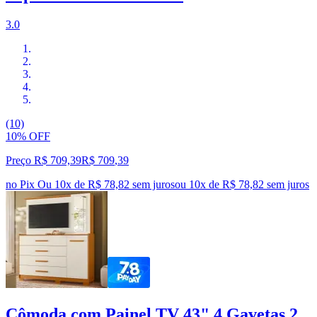
3.0
(10)
10% OFF
Preço R$ 709,39
R$
709
,
39
no Pix
Ou 10x de R$ 78,82 sem juros
ou
10
x de
R$ 78,82
sem juros
Cômoda com Painel TV 43" 4 Gavetas 2