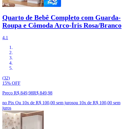
Quarto de Bebê Completo com Guarda-
Roupa e Cômoda Arco-Íris Rosa/Branco
4.1
(32)
15% OFF
Preço R$ 849,98
R$
849
,
98
no Pix
Ou 10x de R$ 100,00 sem juros
ou
10
x de
R$ 100,00
sem
juros