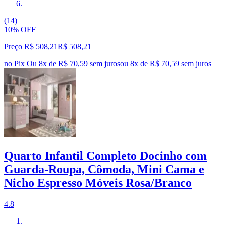
(14)
10% OFF
Preço R$ 508,21
R$
508
,
21
no Pix
Ou 8x de R$ 70,59 sem juros
ou
8
x de
R$ 70,59
sem juros
Quarto Infantil Completo Docinho com
Guarda-Roupa, Cômoda, Mini Cama e
Nicho Espresso Móveis Rosa/Branco
4.8