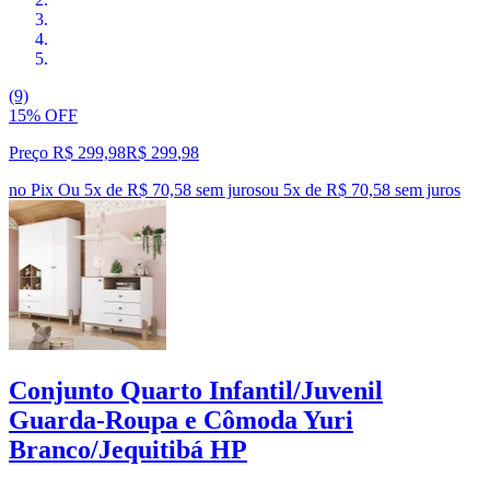
(9)
15% OFF
Preço R$ 299,98
R$
299
,
98
no Pix
Ou 5x de R$ 70,58 sem juros
ou
5
x de
R$ 70,58
sem juros
Conjunto Quarto Infantil/Juvenil
Guarda-Roupa e Cômoda Yuri
Branco/Jequitibá HP