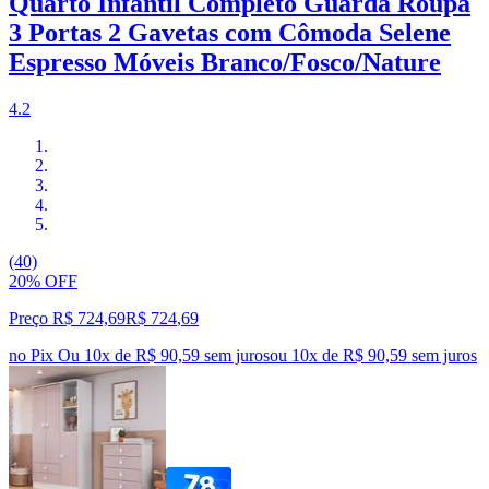
Quarto Infantil Completo Guarda Roupa
3 Portas 2 Gavetas com Cômoda Selene
Espresso Móveis Branco/Fosco/Nature
4.2
(40)
20% OFF
Preço R$ 724,69
R$
724
,
69
no Pix
Ou 10x de R$ 90,59 sem juros
ou
10
x de
R$ 90,59
sem juros