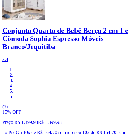
Conjunto Quarto de Bebê Berço 2 em 1 e
Cômoda Sophia Espresso Móveis
Branco/Jequitiba
3.4
(5)
15% OFF
Preço R$ 1.399,98
R$
1.399
,
98
no Pix
Ou 10x de R$ 164,70 sem juros
ou
10
x de
R$ 164,70
sem