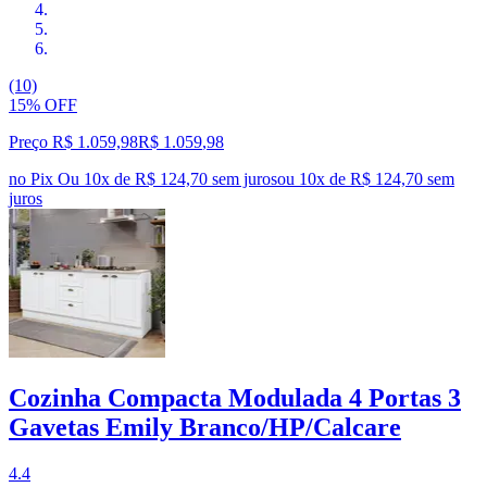
(10)
15% OFF
Preço R$ 1.059,98
R$
1.059
,
98
no Pix
Ou 10x de R$ 124,70 sem juros
ou
10
x de
R$ 124,70
sem
juros
Cozinha Compacta Modulada 4 Portas 3
Gavetas Emily Branco/HP/Calcare
4.4