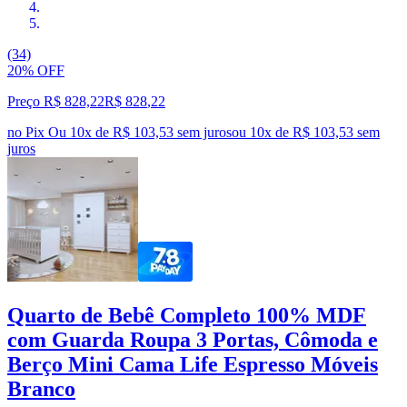
(34)
20% OFF
Preço R$ 828,22
R$
828
,
22
no Pix
Ou 10x de R$ 103,53 sem juros
ou
10
x de
R$ 103,53
sem
juros
Quarto de Bebê Completo 100% MDF
com Guarda Roupa 3 Portas, Cômoda e
Berço Mini Cama Life Espresso Móveis
Branco