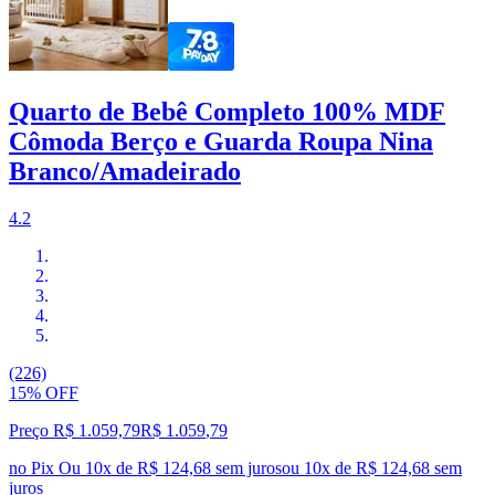
Quarto de Bebê Completo 100% MDF
Cômoda Berço e Guarda Roupa Nina
Branco/Amadeirado
4.2
(226)
15% OFF
Preço R$ 1.059,79
R$
1.059
,
79
no Pix
Ou 10x de R$ 124,68 sem juros
ou
10
x de
R$ 124,68
sem
juros