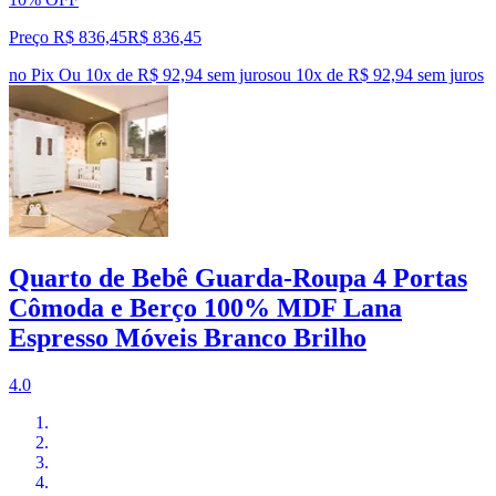
Preço R$ 836,45
R$
836
,
45
no Pix
Ou 10x de R$ 92,94 sem juros
ou
10
x de
R$ 92,94
sem juros
Quarto de Bebê Guarda-Roupa 4 Portas
Cômoda e Berço 100% MDF Lana
Espresso Móveis Branco Brilho
4.0