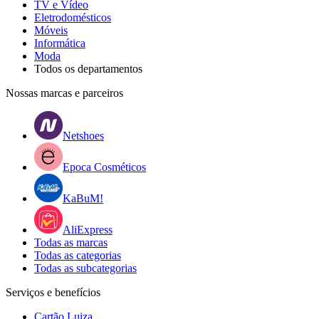
TV e Vídeo
Eletrodomésticos
Móveis
Informática
Moda
Todos os departamentos
Nossas marcas e parceiros
Netshoes
Epoca Cosméticos
KaBuM!
AliExpress
Todas as marcas
Todas as categorias
Todas as subcategorias
Serviços e benefícios
Cartão Luiza