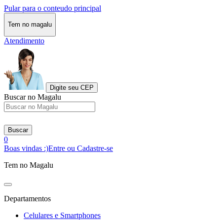
Pular para o conteudo principal
Tem no magalu
Atendimento
Digite seu CEP
Buscar no Magalu
Buscar
0
Boas vindas :)
Entre ou Cadastre-se
Tem no Magalu
Departamentos
Celulares e Smartphones