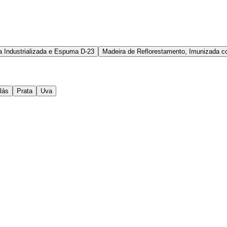
a Industrializada e Espuma D-23
Madeira de Reflorestamento, Imunizada c
ilás
Prata
Uva