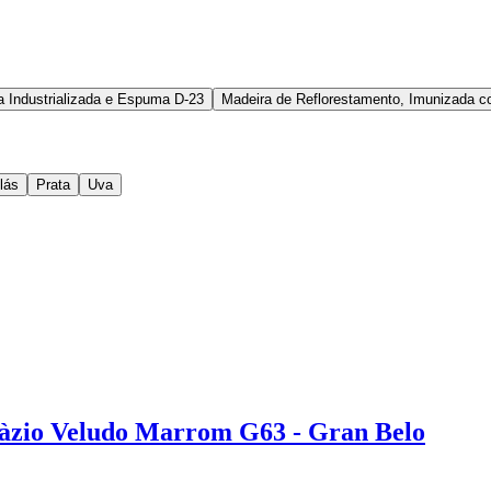
a Industrializada e Espuma D-23
Madeira de Reflorestamento, Imunizada c
ilás
Prata
Uva
Tàzio Veludo Marrom G63 - Gran Belo