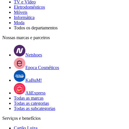
TV e Vídeo
Eletrodomésticos
Móveis
Informática
Moda
Todos os departamentos
Nossas marcas e parceiros
Netshoes
Epoca Cosméticos
KaBuM!
AliExpress
Todas as marcas
Todas as categorias
Todas as subcategorias
Serviços e benefícios
Cartão Luiza