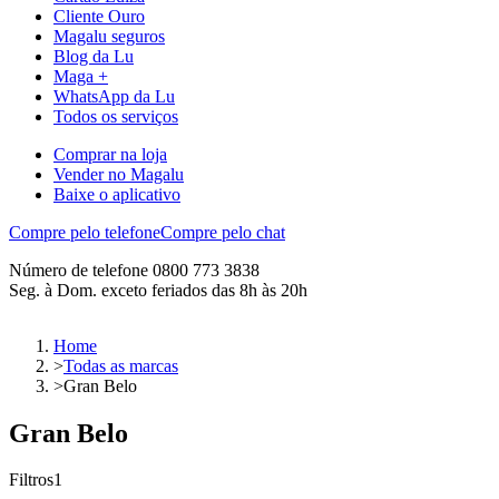
Cliente Ouro
Magalu seguros
Blog da Lu
Maga +
WhatsApp da Lu
Todos os serviços
Comprar na loja
Vender no Magalu
Baixe o aplicativo
Compre pelo telefone
Compre pelo chat
Número de telefone 0800 773 3838
Seg. à Dom. exceto feriados das 8h às 20h
Home
>
Todas as marcas
>
Gran Belo
Gran Belo
Filtros
1