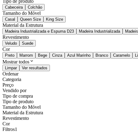
Tipo de produto
Cabeceira
Colchão
Tamanho do Móvel
Casal
Queen Size
King Size
Material da Estrutura
Madeira Industrializada e Espuma D23
Madeira Industrializada
Madeir
Revestimento
Veludo
Suede
Cor
Preto
Marrom
Bege
Cinza
Azul Marinho
Branco
Caramelo
L
Mostrar todos
Limpar
Ver resultados
Ordenar
Categoria
Preço
Vendido por
Tipo de compra
Tipo de produto
Tamanho do Móvel
Material da Estrutura
Revestimento
Cor
Filtros
1