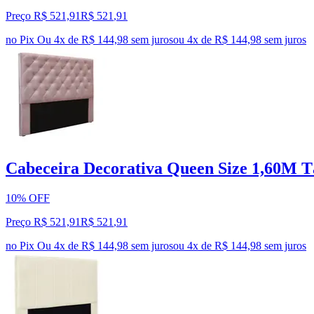
Preço R$ 521,91
R$
521
,
91
no Pix
Ou 4x de R$ 144,98 sem juros
ou
4
x de
R$ 144,98
sem juros
Cabeceira Decorativa Queen Size 1,60M Tà
10% OFF
Preço R$ 521,91
R$
521
,
91
no Pix
Ou 4x de R$ 144,98 sem juros
ou
4
x de
R$ 144,98
sem juros