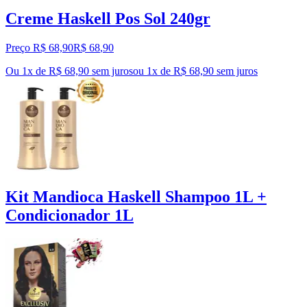
Creme Haskell Pos Sol 240gr
Preço R$ 68,90
R$
68
,
90
Ou 1x de R$ 68,90 sem juros
ou
1
x de
R$ 68,90
sem juros
Kit Mandioca Haskell Shampoo 1L +
Condicionador 1L