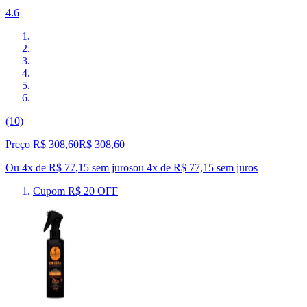
4.6
(10)
Preço R$ 308,60
R$
308
,
60
Ou 4x de R$ 77,15 sem juros
ou
4
x de
R$ 77,15
sem juros
Cupom R$ 20 OFF