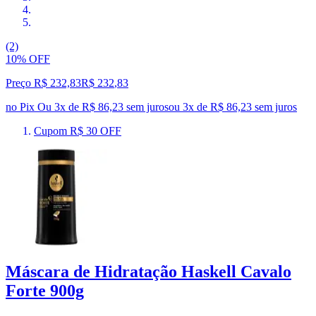
(2)
10% OFF
Preço R$ 232,83
R$
232
,
83
no Pix
Ou 3x de R$ 86,23 sem juros
ou
3
x de
R$ 86,23
sem juros
Cupom R$ 30 OFF
Máscara de Hidratação Haskell Cavalo
Forte 900g