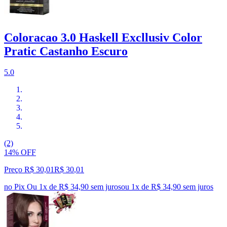
Coloracao 3.0 Haskell Excllusiv Color
Pratic Castanho Escuro
5.0
(2)
14% OFF
Preço R$ 30,01
R$
30
,
01
no Pix
Ou 1x de R$ 34,90 sem juros
ou
1
x de
R$ 34,90
sem juros