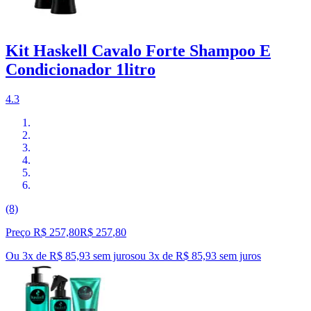
Kit Haskell Cavalo Forte Shampoo E
Condicionador 1litro
4.3
(8)
Preço R$ 257,80
R$
257
,
80
Ou 3x de R$ 85,93 sem juros
ou
3
x de
R$ 85,93
sem juros