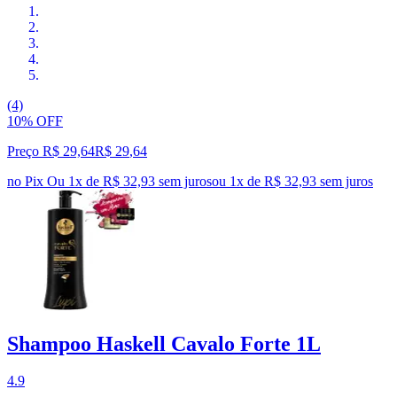
(4)
10% OFF
Preço R$ 29,64
R$
29
,
64
no Pix
Ou 1x de R$ 32,93 sem juros
ou
1
x de
R$ 32,93
sem juros
Shampoo Haskell Cavalo Forte 1L
4.9