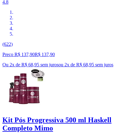
4.8
(622)
Preço R$ 137,90
R$
137
,
90
Ou 2x de R$ 68,95 sem juros
ou
2
x de
R$ 68,95
sem juros
Kit Pós Progressiva 500 ml Haskell
Completo Mimo