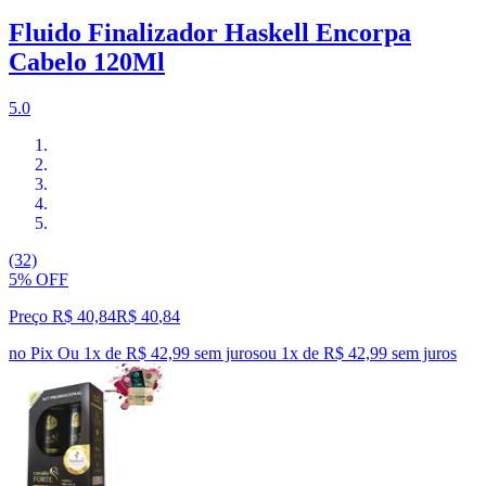
Fluido Finalizador Haskell Encorpa
Cabelo 120Ml
5.0
(32)
5% OFF
Preço R$ 40,84
R$
40
,
84
no Pix
Ou 1x de R$ 42,99 sem juros
ou
1
x de
R$ 42,99
sem juros