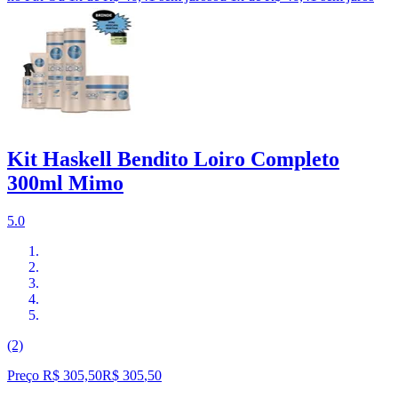
Kit Haskell Bendito Loiro Completo
300ml Mimo
5.0
(2)
Preço R$ 305,50
R$
305
,
50