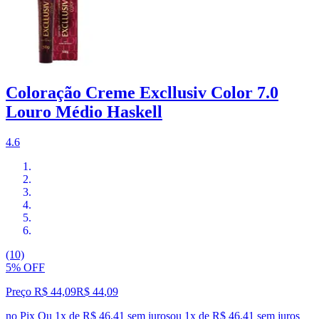
Coloração Creme Excllusiv Color 7.0
Louro Médio Haskell
4.6
(10)
5% OFF
Preço R$ 44,09
R$
44
,
09
no Pix
Ou 1x de R$ 46,41 sem juros
ou
1
x de
R$ 46,41
sem juros