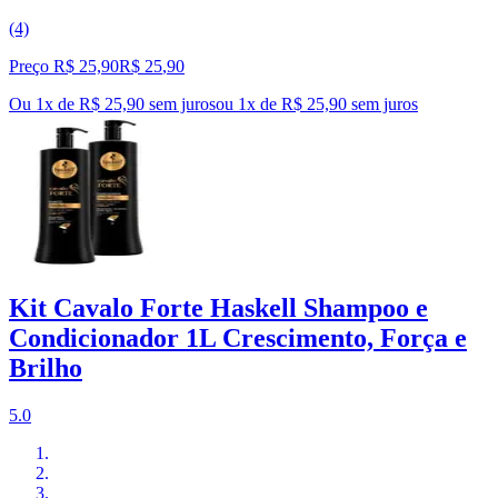
(4)
Preço R$ 25,90
R$
25
,
90
Ou 1x de R$ 25,90 sem juros
ou
1
x de
R$ 25,90
sem juros
Kit Cavalo Forte Haskell Shampoo e
Condicionador 1L Crescimento, Força e
Brilho
5.0