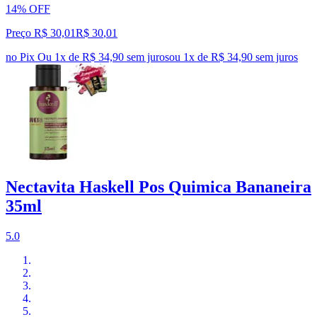
14% OFF
Preço R$ 30,01
R$
30
,
01
no Pix
Ou 1x de R$ 34,90 sem juros
ou
1
x de
R$ 34,90
sem juros
Nectavita Haskell Pos Quimica Bananeira
35ml
5.0