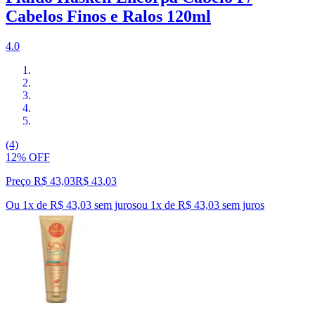
Cabelos Finos e Ralos 120ml
4.0
(4)
12% OFF
Preço R$ 43,03
R$
43
,
03
Ou 1x de R$ 43,03 sem juros
ou
1
x de
R$ 43,03
sem juros