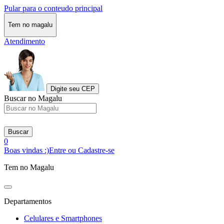
Pular para o conteudo principal
Tem no magalu
Atendimento
Digite seu CEP
Buscar no Magalu
Buscar
0
Boas vindas :)
Entre ou Cadastre-se
Tem no Magalu
Departamentos
Celulares e Smartphones