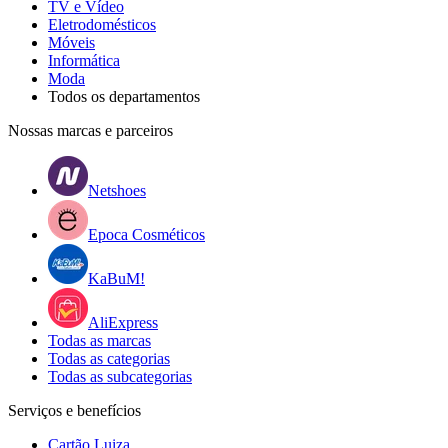
TV e Vídeo
Eletrodomésticos
Móveis
Informática
Moda
Todos os departamentos
Nossas marcas e parceiros
Netshoes
Epoca Cosméticos
KaBuM!
AliExpress
Todas as marcas
Todas as categorias
Todas as subcategorias
Serviços e benefícios
Cartão Luiza