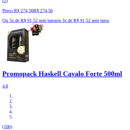
(2)
Preço R$ 274,56
R$
274
,
56
Ou 3x de R$ 91,52 sem juros
ou
3
x de
R$ 91,52
sem juros
Promopack Haskell Cavalo Forte 500ml
4.8
(106)