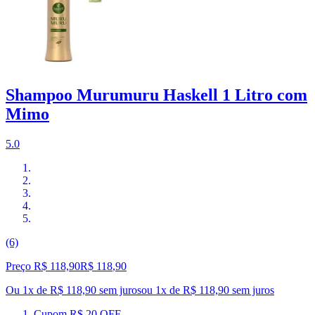
Shampoo Murumuru Haskell 1 Litro com
Mimo
5.0
(6)
Preço R$ 118,90
R$
118
,
90
Ou 1x de R$ 118,90 sem juros
ou
1
x de
R$ 118,90
sem juros
Cupom R$ 20 OFF