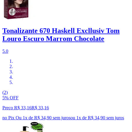
Tonalizante 670 Haskell Excllusiv Tom
Louro Escuro Marrom Chocolate
5.0
(2)
5% OFF
Preço R$ 33,16
R$
33
,
16
no Pix
Ou 1x de R$ 34,90 sem juros
ou
1
x de
R$ 34,90
sem juros