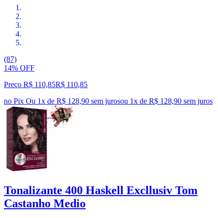
(87)
14% OFF
Preço R$ 110,85
R$
110
,
85
no Pix
Ou 1x de R$ 128,90 sem juros
ou
1
x de
R$ 128,90
sem juros
Tonalizante 400 Haskell Excllusiv Tom
Castanho Medio