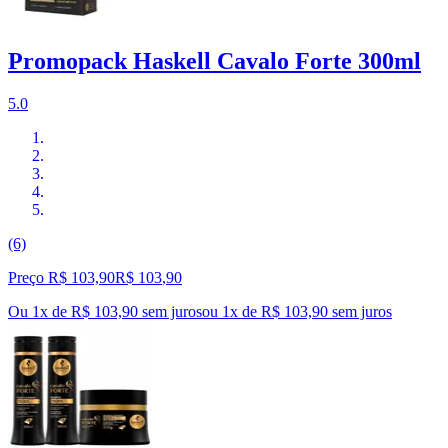
Promopack Haskell Cavalo Forte 300ml
5.0
(6)
Preço R$ 103,90
R$
103
,
90
Ou 1x de R$ 103,90 sem juros
ou
1
x de
R$ 103,90
sem juros