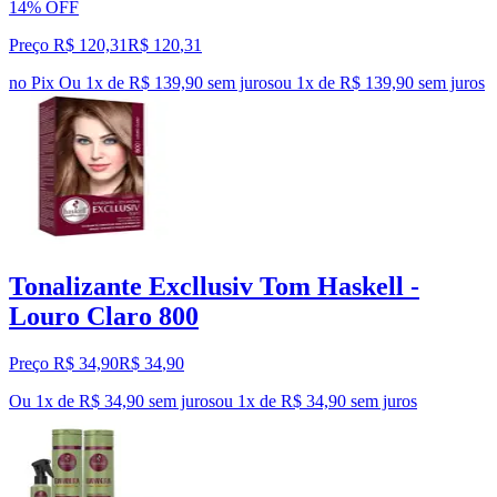
14% OFF
Preço R$ 120,31
R$
120
,
31
no Pix
Ou 1x de R$ 139,90 sem juros
ou
1
x de
R$ 139,90
sem juros
Tonalizante Excllusiv Tom Haskell -
Louro Claro 800
Preço R$ 34,90
R$
34
,
90
Ou 1x de R$ 34,90 sem juros
ou
1
x de
R$ 34,90
sem juros