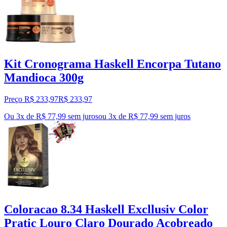
Kit Cronograma Haskell Encorpa Tutano
Mandioca 300g
Preço R$ 233,97
R$
233
,
97
Ou 3x de R$ 77,99 sem juros
ou
3
x de
R$ 77,99
sem juros
Coloracao 8.34 Haskell Excllusiv Color
Pratic Louro Claro Dourado Acobreado