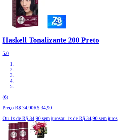
Haskell Tonalizante 200 Preto
5.0
(6)
Preço R$ 34,90
R$
34
,
90
Ou 1x de R$ 34,90 sem juros
ou
1
x de
R$ 34,90
sem juros