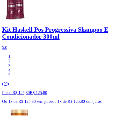
Kit Haskell Pos Progressiva Shampoo E
Condicionador 300ml
5.0
(20)
Preço R$ 125,80
R$
125
,
80
Ou 1x de R$ 125,80 sem juros
ou
1
x de
R$ 125,80
sem juros