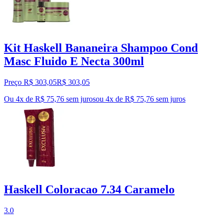
Kit Haskell Bananeira Shampoo Cond
Masc Fluido E Necta 300ml
Preço R$ 303,05
R$
303
,
05
Ou 4x de R$ 75,76 sem juros
ou
4
x de
R$ 75,76
sem juros
Haskell Coloracao 7.34 Caramelo
3.0