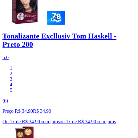
Tonalizante Excllusiv Tom Haskell -
Preto 200
5.0
(6)
Preço R$ 34,90
R$
34
,
90
Ou 1x de R$ 34,90 sem juros
ou
1
x de
R$ 34,90
sem juros