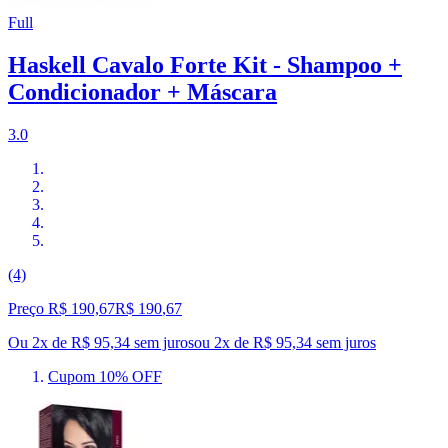
Full
Haskell Cavalo Forte Kit - Shampoo +
Condicionador + Máscara
3.0
(4)
Preço R$ 190,67
R$
190
,
67
Ou 2x de R$ 95,34 sem juros
ou
2
x de
R$ 95,34
sem juros
Cupom 10% OFF