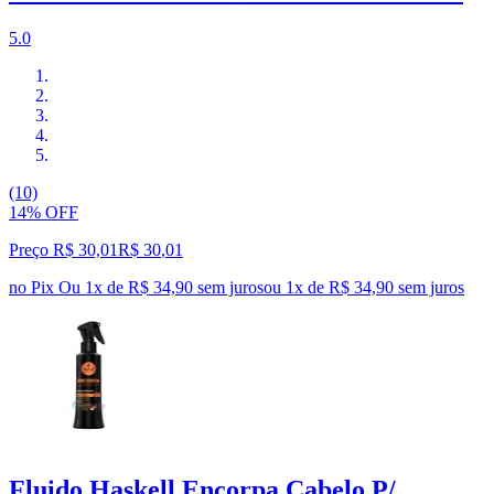
5.0
(10)
14% OFF
Preço R$ 30,01
R$
30
,
01
no Pix
Ou 1x de R$ 34,90 sem juros
ou
1
x de
R$ 34,90
sem juros
Fluido Haskell Encorpa Cabelo P/