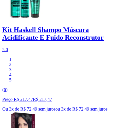
Kit Haskell Shampo Máscara
Acidificante E Fuido Reconstrutor
5.0
(6)
Preço R$ 217,47
R$
217
,
47
Ou 3x de R$ 72,49 sem juros
ou
3
x de
R$ 72,49
sem juros