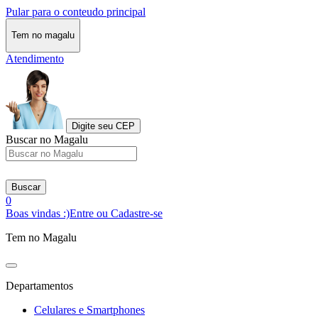
Pular para o conteudo principal
Tem no magalu
Atendimento
Digite seu CEP
Buscar no Magalu
Buscar
0
Boas vindas :)
Entre ou Cadastre-se
Tem no Magalu
Departamentos
Celulares e Smartphones