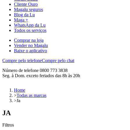
Cliente Ouro
Magalu seguros
Blog da Lu
Maga +
WhatsApp da Lu
Todos os serviços
Comprar na loja
Vender no Magalu
Baixe o aplicativo
Compre pelo telefone
Compre pelo chat
Número de telefone 0800 773 3838
Seg. à Dom. exceto feriados das 8h às 20h
Home
>
Todas as marcas
>
Ja
JA
Filtros