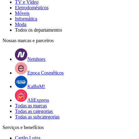
TV e Vídeo
Eletrodomésticos
Móveis
Informática
Moda
Todos os departamentos
Nossas marcas e parceiros
Netshoes
Epoca Cosméticos
KaBuM!
AliExpress
Todas as marcas
Todas as categorias
Todas as subcategorias
Serviços e benefícios
Cartão Luiza