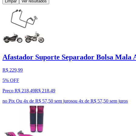
Limpar
Ver resultados
Afastador Suporte Separador Bolsa Mala A
R$ 229,99
5% OFF
Preço R$ 218,49
R$
218
,
49
no Pix
Ou 4x de R$ 57,50 sem juros
ou
4
x de
R$ 57,50
sem juros