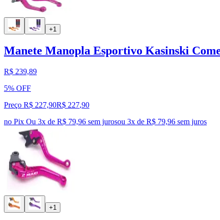
+1
Manete Manopla Esportivo Kasinski Come
R$ 239,89
5% OFF
Preço R$ 227,90
R$
227
,
90
no Pix
Ou 3x de R$ 79,96 sem juros
ou
3
x de
R$ 79,96
sem juros
+1